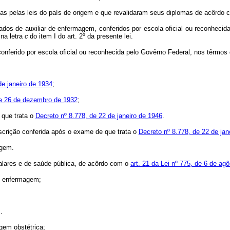
das pelas leis do país de origem e que revalidaram seus diplomas de acôrdo c
cados de auxiliar de enfermagem, conferidos por escola oficial ou reconheci
 na letra
c
do item I do art. 2º da presente lei.
, conferido por escola oficial ou reconhecida pelo Govêrno Federal, nos têrmos
de janeiro de 1934
;
de 26 de dezembro de 1932
;
 que trata o
Decreto nº 8.778, de 22 de janeiro de 1946
.
inscrição conferida após o exame de que trata o
Decreto nº 8.778, de 22 de jan
agem.
alares e de saúde pública, de acôrdo com o
art. 21 da Lei nº 775, de 6 de ag
de enfermagem;
.
gem obstétrica;