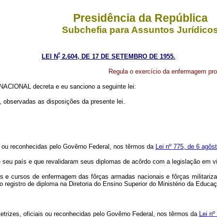
Presidência da República
Subchefia para Assuntos Jurídico
º
LEI N
2.604, DE 17 DE SETEMBRO DE 1955.
Regula o exercício da enfermagem prof
CIONAL decreta e eu sanciono a seguinte lei:
l, observadas as disposições da presente lei.
is ou reconhecidas pelo Govêrno Federal, nos têrmos da
Lei nº 775, de 6 agôs
e seu país e que revalidaram seus diplomas de acôrdo com a legislação em vi
s e cursos de enfermagem das fôrças armadas nacionais e fôrças militariza
o registro de diploma na Diretoria do Ensino Superior do Ministério da Educaç
tetrizes, oficiais ou reconhecidas pelo Govêrno Federal, nos têrmos da
Lei nº