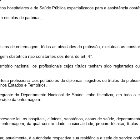
os hospitalares e de Saúde Pública especializados para a assistência obstét
m escolas de parteiras;
áticos de enfermagem, tôdas as atividades da profissão, excluídas as constan
gem obstétrica não constantes dos itens do art. 4º.
itório nacional, os profissionais cujos títulos tenham sido registrados o
arteira profissional aos portadores de diplomas, registros ou títulos de pr
nos Estados e Territórios.
grante do Departamento Nacional de Saúde, cabe fiscalizar, em todo o terr
ercício da enfermagem.
 presente lei, os hospitais, clínicas, sanatórios, casas de saúde, departame
 enfermagem, da qual conste idade, nacionalidade, preparo técnico, títulos
car, anualmente, à autoridade respectiva sua residência e sede de serviço on