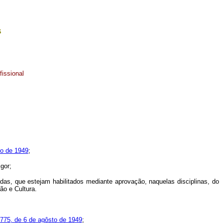
s
issional
to de 1949
;
gor;
das, que estejam habilitados mediante aprovação, naquelas disciplinas, do
ão e Cultura.
 775, de 6 de agôsto de 1949
;