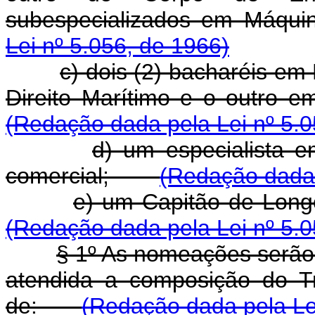
subespecializados em Máqu
Lei nº 5.056, de 1966)
c) dois (2) bacharéis em
Direito Marítimo e o outro 
(Redação dada pela Lei nº 5.0
d) um especialista 
comercial;
(Redação dada 
e) um Capitão de Lo
(Redação dada pela Lei nº 5.0
§ 1º As nomeações serão 
atendida a composição do T
de:
(Redação dada pela Lei