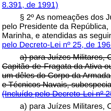
8.391, de 1991)
§ 2º As nomeações dos Juí
pelo Presidente da República,
Marinha, e atendidas as se
pelo Decreto-Lei nº 25, de 196
a) para Juízes Militares,
Capitão-de-Fragata da Ativa 
um dêles do Corpo da Armada 
e Técnicos Navais, subespe
(Incluído pelo Decreto-Lei nº 
a) para Juízes Militares,