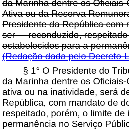
da Marinha dentre os Oficiais
Ativa ou da Reserva Remunera
Presidente da República com 
ser reconduzido, respeitado 
estabelecidos para a perma
(Redação dada pelo Decreto-Le
§ 1° O Presidente do Trib
da Marinha dentre os Oficiais
ativa ou na inatividade, será 
República, com mandato de do
respeitado, porém, o limite de
permanência no Serviço Pú