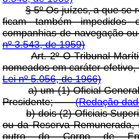
§ 5º Os juízes, a que se 
ficam também impedidos de
companhias de navegação
nº 3.543, de 1959)
Art. 2º O Tribunal Marí
nomeados em caráter efeti
Lei nº 5.056, de 1966)
a) um (1) Oficial Gener
Presidente;
(Redação dada
b) dois (2) Oficiais Supe
ou da Reserva Remunerada, 
outro do Corpo de Eng