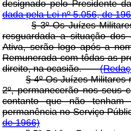
designado pelo Presiden
dada pela Lei nº 5.056, de 196
§ 3º Os Juízes Militar
resguardada a situação dos 
Ativa, serão logo após a no
Remunerada com tôdas as pr
direito, na ocasião.
(Redaçã
§ 4º Os Juízes Militares
2º, permanecerão nos seus c
contanto que não tenham u
permanência no Serviço Públi
de 1966)