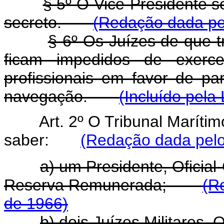
§ 5º O Vice-Presidente s
secreto.
(Redação dada pel
§ 6º Os Juízes de que 
ficam impedidos de exerce
profissionais em favor de pa
navegação.
(Incluído pela
Art. 2º O Tribunal Maríti
saber:
(Redação dada pelo
a) um Presidente, Oficia
Reserva Remunerada;
(R
de 1966)
b) dois Juízes Militares, 