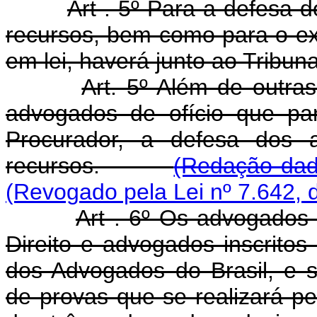
Art . 5º Para a defesa
recursos, bem como para o exe
em lei, haverá junto ao Tribun
Art. 5º Além de outras
advogados de ofício que pa
Procurador, a defesa dos
recursos.
(Redação dada
(Revogado pela Lei nº 7.642, 
Art . 6º Os advogados 
Direito e advogados inscrit
dos Advogados do Brasil, e
de provas que se realizará 