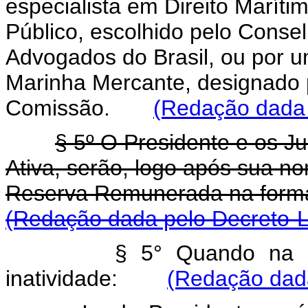
especialista em Direito Maríti
Público, escolhido pelo Cons
Advogados do Brasil, ou por 
Marinha Mercante, designado p
Comissão.
(Redação dada 
§ 5º O Presidente e os Ju
Ativa, serão, logo após sua n
Reserva Remunerada na form
(Redação dada pelo Decreto-Le
§ 5° Quando na at
inatividade:
(Redação dada