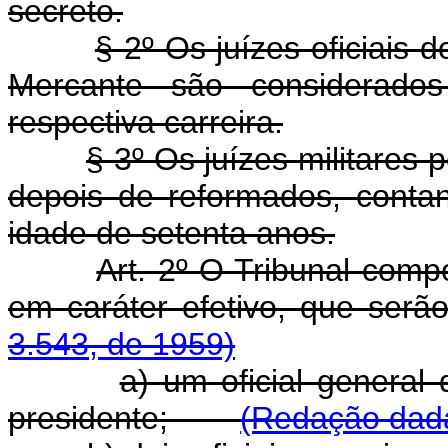
secreto.
§ 2º Os juízes oficiais
Mercante são considerado
respectiva carreira.
§ 3º Os juízes militares
depois de reformados, conta
idade de setenta anos.
Art. 2º O Tribunal comp
em caráter efetivo, que
3.543, de 1959)
a) um oficial genera
presidente;
(Redação dada