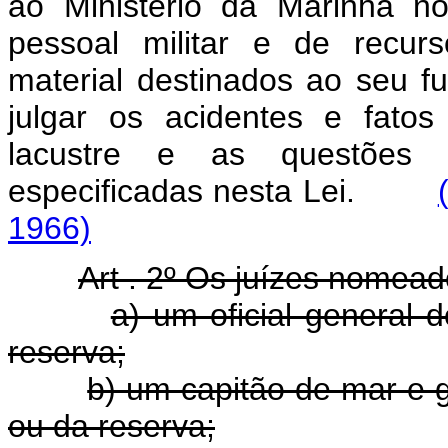
ao Ministério da Marinha n
pessoal militar e de recur
material destinados ao seu f
julgar os acidentes e fatos
lacustre e as questões r
especificadas nesta Lei.
1966)
Art . 2º Os juízes nomead
a) um oficial general
reserva;
b) um capitão de mar e 
ou da reserva;