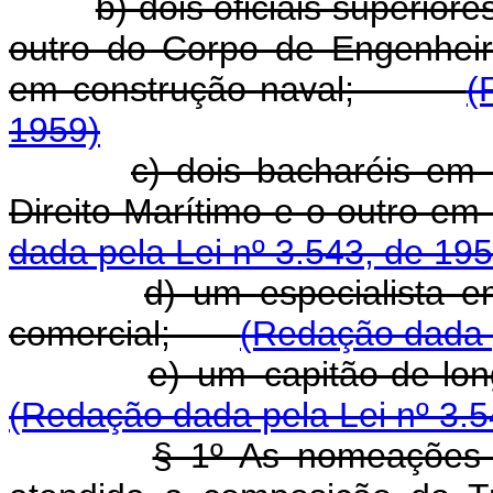
b) dois oficiais superio
outro do Corpo de Engenheir
em construção naval;
(
1959)
c) dois bacharéis em 
Direito Marítimo e o outro 
dada pela Lei nº 3.543, de 195
d) um especialista 
comercial;
(Redação dada p
e) um capitão-de-l
(Redação dada pela Lei nº 3.5
§ 1º As nomeações s