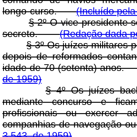
longo-curso.
(Incluído pela
§ 2º O vice-presidente s
secreto.
(Redação dada pe
§ 3º Os juízes militares
depois de reformados conta
idade de 70 (setenta) an
de 1959)
§ 4º Os juízes bac
mediante concurso e ficam
profissionais ou exercer a
companhias de navegação 
3.543, de 1959)