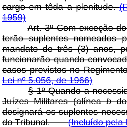
cargo em tôda a plenitude.
(
1959)
Art. 3º Com exceção dos
terão suplentes nomeados p
mandato de três (3) anos, p
funcionarão quando convocado
casos previstos no Regim
Lei nº 5.056, de 1966)
§ 1º Quando a necessi
Juízes Militares (alínea
b
do 
designará os suplentes necess
do Tribunal.
(Incluído pela