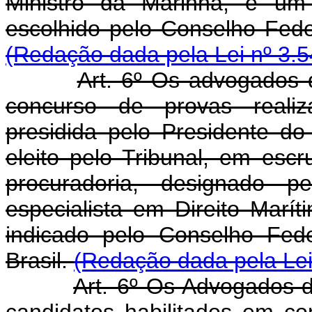
Ministro da Marinha, e um 
escolhido pelo Conselho F
(Redação dada pela Lei nº 3.5
Art. 6º Os advogados 
concurso de provas reali
presidida pelo Presidente do
eleito pelo Tribunal, em escr
procuradoria, designado 
especialista em Direito Maríti
indicado pelo Conselho Fe
Brasil.
(Redação dada pela Lei
Art. 6º Os Advogados-