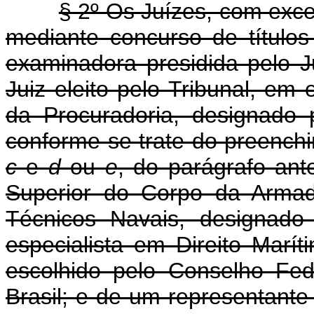
§ 2º Os Juízes, com exc
mediante concurso de títulos
examinadora presidida pelo J
Juiz eleito pelo Tribunal, em 
da Procuradoria, designado 
conforme se trate do preenchi
c
e
d
ou
e
, do parágrafo ant
Superior do Corpo da Arma
Técnicos Navais, designado
especialista em Direito Maríti
escolhido pelo Conselho Fe
Brasil; e de um representant