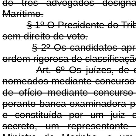
de três advogados designa
Marítimo.
§ 1º O Presidente do Tri
sem direito de voto.
§ 2º Os candidatos a
ordem rigorosa de classificaçã
Art. 6º Os juízes, de 
nomeados mediante concurso d
de ofício mediante concurso
perante banca examinadora pr
e constituída por um juiz e
secreto, um representante 