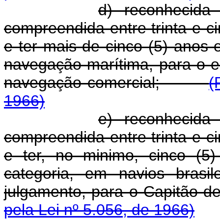
d) reconhecida
compreendida entre trinta e ci
e ter mais de cinco (5) anos
navegação marítima, para o e
navegação comercial;
(
1966)
e) reconhecida
compreendida entre trinta e ci
e ter, no minimo, cinco (5
categoria, em navios brasi
julgamento, para o Capit
pela Lei nº 5.056, de 1966)