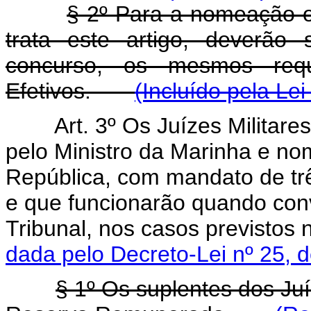
§ 2º Para a nomeação o
trata este artigo, deverão
concurso, os mesmos requi
Efetivos.
(Incluído pela Lei
Art. 3º Os Juízes Militare
pelo Ministro da Marinha e no
República, com mandato de tr
e que funcionarão quando con
Tribunal, nos casos previst
dada pelo Decreto-Lei nº 25, 
§ 1º Os suplentes dos Juíz