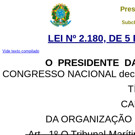
Pres
Subch
LEI Nº 2.180, DE 
Vide texto compilado
O PRESIDENTE DA 
CONGRESSO NACIONAL decreta
T
CA
DA ORGANIZAÇÃO 
Art . 1º O Tribunal Marít