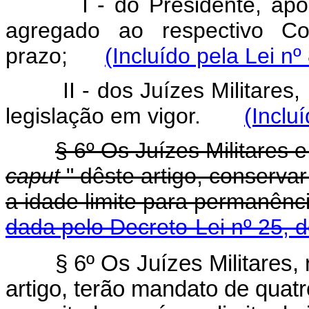
I - do Presidente, após d
agregado ao respectivo Co
prazo;
(Incluído pela Lei nº
II - dos Juízes Militares, 
legislação em vigor.
(Inclu
§ 6º Os Juízes Militares e
caput
" dêste artigo, conserva
a idade limite para permanê
dada pelo Decreto-Lei nº 25, 
§ 6º Os Juízes Militares, 
artigo, terão mandato de quat