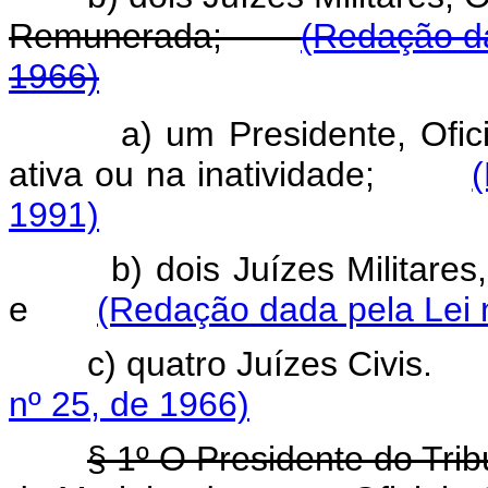
Remunerada;
(Redação da
1966)
a) um Presidente, Ofi
ativa ou na inatividade;
1991)
b) dois Juízes Militares, Of
e
(Redação dada pela Lei 
c) quatro Juízes Civi
nº 25, de 1966)
§ 1º O Presidente do Trib