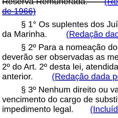
Reserva Remunerada.
(Re
de 1966)
§ 1° Os suplentes dos Juíz
da Marinha.
(Redação dada
§ 2º Para a nomeação dos su
deverão ser observadas as me
2º do Art. 2º desta lei, atendid
anterior.
(Redação dada pe
§ 3º Nenhum direito ou vant
vencimento do cargo de substi
impedimento legal.
(Incluí