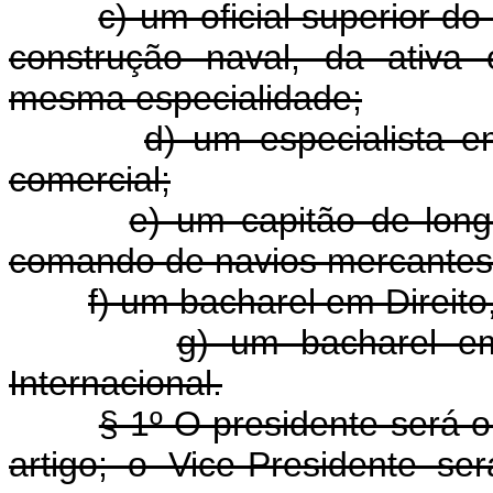
c) um oficial superior 
construção naval, da ativa
mesma especialidade;
d) um especialista 
comercial;
e) um capitão de lon
comando de navios mercantes b
f) um bacharel em Direito
g) um bacharel em 
Internacional.
§ 1º O presidente será o 
artigo; o Vice-Presidente se