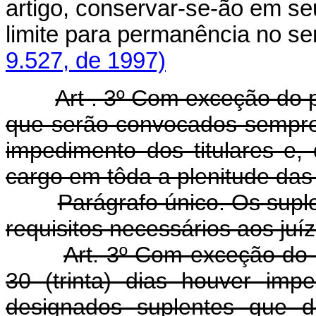
artigo, conservar-se-ão em se
limite para permanência no 
9.527, de 1997)
Art . 3º Com exceção do p
que serão convocados sempre 
impedimento dos titulares e, 
cargo em tôda a plenitude das
Parágrafo único. Os sup
requisitos necessários aos juí
Art. 3º Com exceção do 
30 (trinta) dias houver imp
designados suplentes que d