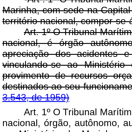
Marinha, com sede na Capital 
território nacional, compor-se-
Art. 1º O Tribunal Marítim
nacional, é órgão autônomo
apreciação dos acidentes e
vinculando-se ao Ministéri
provimento de recursos orça
destinados ao seu funcio
3.543, de 1959)
Art. 1º O Tribunal Marítim
nacional, órgão, autônomo, aux