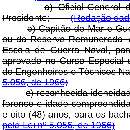
a) Oficial-General
Presidente;
(Redação dada
b) Capitão-de-Mar-e-Gue
ou da Reserva Remunerada, 
Escola de Guerra Naval, pa
aprovado no Curso Especial
de Engenheiros e Técnico
5.056, de 1966)
c) reconhecida idoneidad
forense e idade compreendida 
e oito (48) anos, para os b
pela Lei nº 5.056, de 1966)