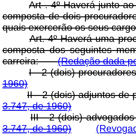
Art . 4º Haverá junto a
composta de dois procuradore
quais exercerão os seus cargos
Art. 4º Haverá uma proc
composta dos seguintes memb
carreira:
(Redação dada pel
I - 2 (dois) procura
1960)
II - 2 (dois) adjuntos
3.747, de 1960)
III - 2 (dois) advoga
3.747, de 1960)
(Revogad