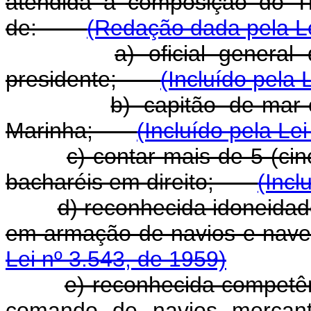
atendida a composição do T
de:
(Redação dada pela Le
a) oficial genera
presidente;
(Incluído pela 
b) capitão de-mar-
Marinha;
(Incluído pela Le
c) contar mais de 5 (cin
bacharéis em direito;
(Incl
d) reconhecida idoneidad
em armação de navios e n
Lei nº 3.543, de 1959)
e) reconhecida competên
comando de navios mercante