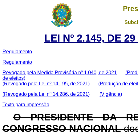
Pres
Subch
LEI Nº 2.145, DE 
Regulamento
Regulamento
Revogado pela Medida Provisória nº 1.040, de 2021
(Pro
de efeitos)
(Revogado pela Lei nº 14.195, de 2021)
(Produção de efei
(Revogado pela Lei nº 14.286, de 2021)
(Vigência)
Texto para impressão
O PRESIDENTE DA RE
CONGRESSO NACIONAL
dec