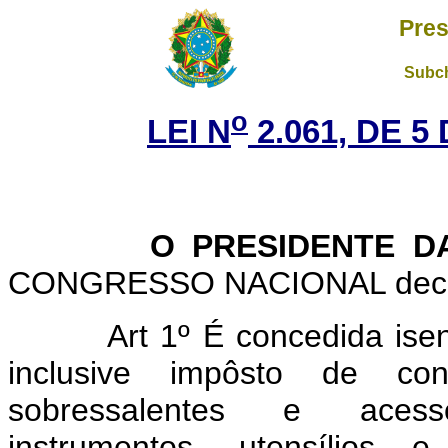
Pres
Subch
o
LEI N
2.061, DE 
O PRESIDENTE DA 
CONGRESSO NACIONAL decreta
Art 1º É concedida ise
inclusive impôsto de co
sobressalentes e acessó
instrumentos, utensílios 