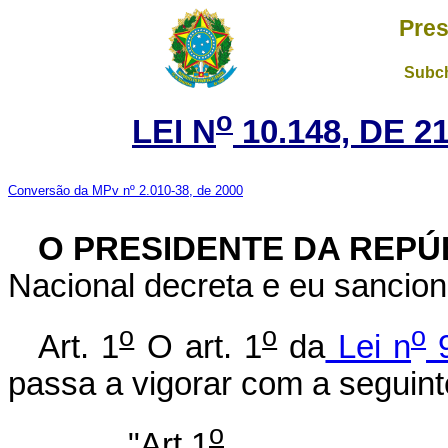
Pres
Subch
o
LEI N
10.148, DE 
Conversão da MPv nº 2.010-38, de 2000
O PRESIDENTE DA REPÚ
Nacional decreta e eu sancion
o
o
o
Art. 1
O art. 1
da
Lei n
9
passa a vigorar com a seguint
o
"Art.1
........................