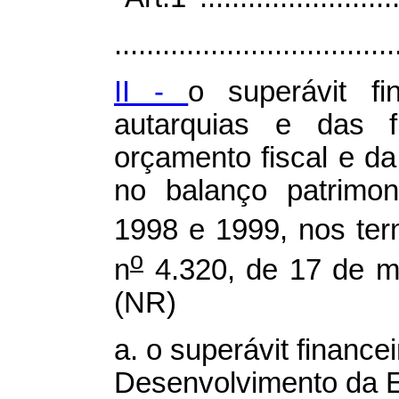
...................................
II -
o superávit fi
autarquias e das f
orçamento fiscal e da
no balanço patrimon
1998 e 1999, nos ter
o
n
4.320, de 17 de m
(NR)
a.
o superávit finance
Desenvolvimento da 