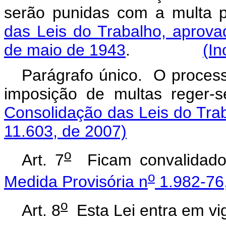
serão punidas com a multa 
das Leis do Trabalho, aprova
de maio de 1943
.
(In
Parágrafo único. O process
imposição de multas reger-
Consolidação das Leis do Tra
11.603, de 2007)
o
Art. 7
Ficam convalidados
o
Medida Provisória n
1.982-76,
o
Art. 8
Esta Lei entra em vig