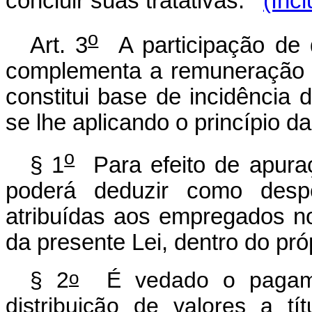
concluir suas tratativas.
(Inc
o
Art. 3
A participação de q
complementa a remuneração 
constitui base de incidência 
se lhe aplicando o princípio da
o
§ 1
Para efeito de apuraçã
poderá deduzir como despe
atribuídas aos empregados no
da presente Lei, dentro do pró
o
§ 2
É vedado o pagamen
distribuição de valores a tí