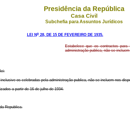
Presidência da República
Casa Civil
Subchefia para Assuntos Jurídicos
o
LEI N
28, DE 15 DE FEVEREIRO DE 1935.
Estabelece que os contractos para i
administração publica, não se inclue
ei:
inclusive os celebradas pela administração publica, não se incluem nos disp
zados a partir de 16 de julho de 1934.
 da Republica.