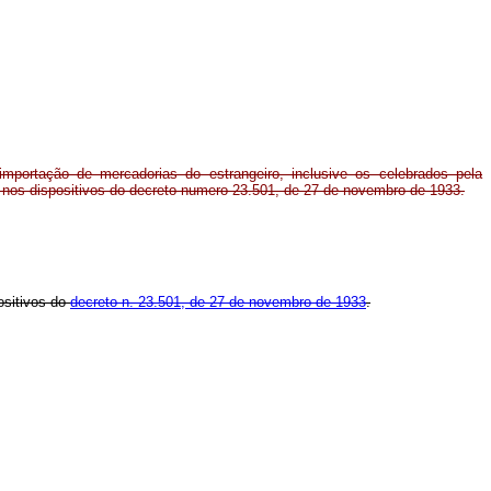
mportação de mercadorias do estrangeiro, inclusive os celebrados pela
m nos dispositivos do decreto numero 23.501, de 27 de novembro de 1933.
ositivos do
decreto n. 23.501, de 27 de novembro de 1933
.