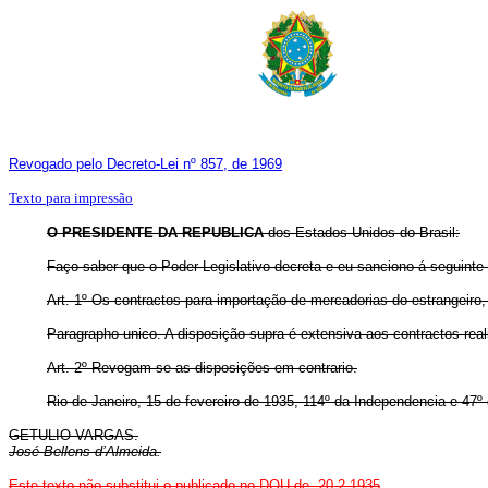
Revogado pelo Decreto-Lei nº 857, de 1969
Texto para impressão
O PRESIDENTE DA REPUBLICA
dos Estados Unidos do Brasil:
Faço saber que o Poder Legislativo decreta e eu sanciono á seguinte l
Art.
1º Os contractos para importação de mercadorias do estrangeiro, 
Paragrapho unico. A disposição supra é extensiva aos contractos reali
Art.
2º Revogam-se as disposições em contrario.
Rio de Janeiro, 15 de fevereiro de 1935, 114º da Independencia e 47º
GETULIO VARGAS.
José Bellens d’Almeida.
Este texto não substitui o publicado no DOU de 20.2.1935