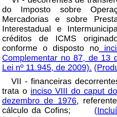
do Imposto sobre Operaç
Mercadorias e sobre Prest
Interestadual e Intermunic
créditos de ICMS originad
conforme o disposto no
inci
Complementar no 87, de 13 
Lei nº 11.945, de 2009).
(Produ
VII - financeiras decorrent
trata o
inciso VIII do caput d
dezembro de 1976
, referent
cálculo da Cofins;
(Incl