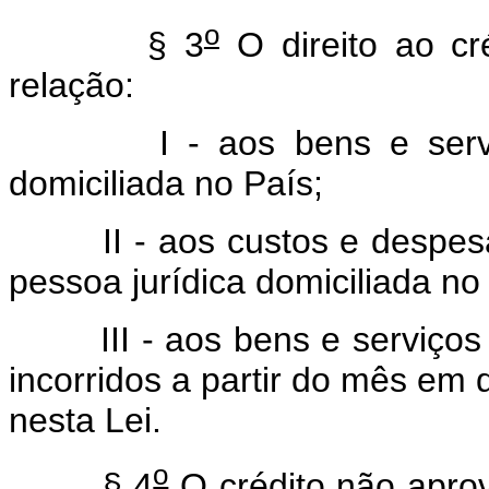
o
§ 3
O direito ao cré
relação:
I - aos bens e serviços 
domiciliada no País;
II - aos custos e despesas 
pessoa jurídica domiciliada no
III - aos bens e serviços a
incorridos a partir do mês em q
nesta Lei.
o
§ 4
O crédito não apro