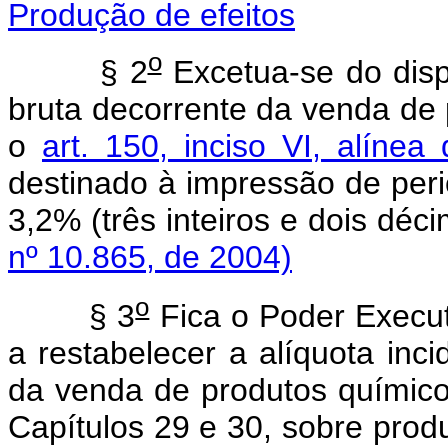
Produção de efeitos
o
§ 2
Excetua-se do dispo
bruta decorrente da venda de 
o
art. 150, inciso VI, alínea
destinado à impressão de perió
3,2% (três inteiros e dois d
nº 10.865, de 2004)
o
§ 3
Fica o Poder Executi
a restabelecer a alíquota inci
da venda de produtos químicos
Capítulos 29 e 30, sobre prod