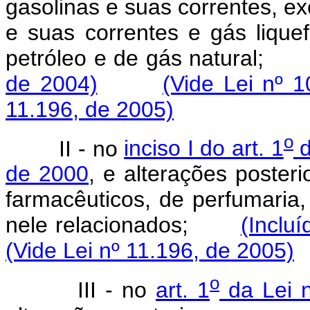
gasolinas e suas correntes, ex
e suas correntes e gás lique
petróleo e de gás natural
de 2004)
(Vide Lei nº 
11.196, de 2005)
o
II - no
inciso I do art. 1
d
de 2000
, e alterações poster
farmacêuticos, de perfumaria,
nele relacionados;
(Inclu
(Vide Lei nº 11.196, de 2005)
o
III - no
art. 1
da Lei 