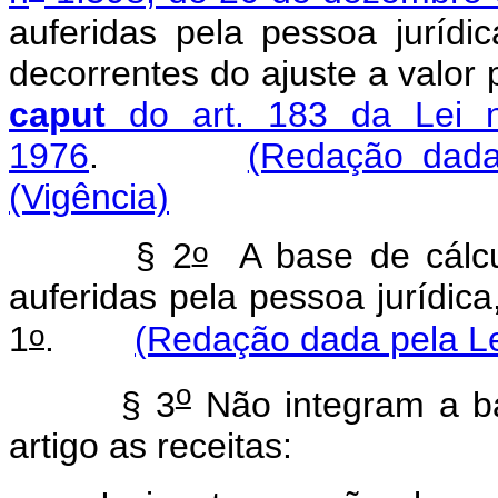
auferidas pela pessoa jurídi
decorrentes do ajuste a valor
caput
do art. 183 da Lei 
1976
.
(Redação dada
(Vigência)
o
§ 2
A base de cálcul
auferidas pela pessoa jurídic
o
1
.
(Redação dada pela Le
o
§ 3
Não integram a ba
artigo as receitas: