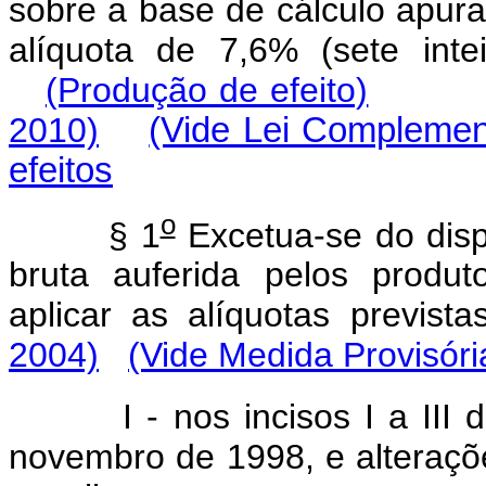
sobre a base de cálculo apura
alíquota de 7,6% (sete int
(Produção de efeito)
2010)
(Vide Lei Complemen
efeitos
o
§ 1
Excetua-se do dispo
bruta auferida pelos produ
aplicar as alíquotas previst
2004)
(Vide Medida Provisóri
I - nos incisos I a III do
novembro de 1998, e alteraçõ