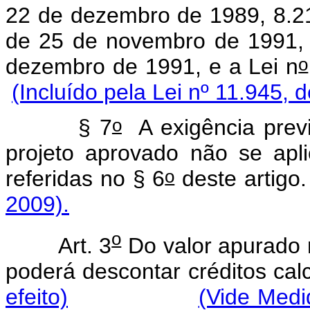
22 de dezembro de 1989, 8.21
de 25 de novembro de 1991, o
o
dezembro de 1991, e a Lei n
(Incluído pela Lei nº 11.945, 
o
§ 7
A exigência previ
projeto aprovado não se apli
o
referidas no § 6
deste art
2009).
o
Art. 3
Do valor apurado n
poderá descontar créditos cal
efeito)
(Vide Medi