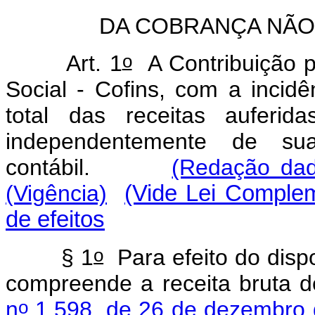
DA COBRANÇA NÃO
o
Art. 1
A Contribuição p
Social - Cofins, com a incidê
total das receitas auferid
independentemente de sua
contábil.
(Redação dad
(Vigência)
(Vide Lei Complem
de efeitos
o
§ 1
Para efeito do dispos
compreende a receita bruta d
o
n
1.598, de 26 de dezembro