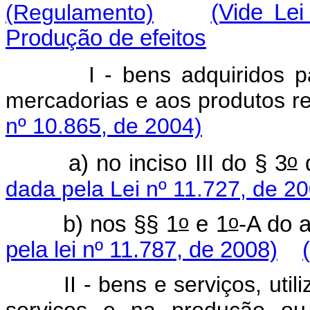
(Regulamento)
(Vide Le
Produção de efeitos
I - bens adquiridos para
mercadorias e aos produtos
nº 10.865, de 2004)
o
a) no inciso III do § 3
d
dada pela Lei nº 11.727, de 2
o
o
b) nos §§ 1
e 1
-A do a
pela lei nº 11.787, de 2008)
II - bens e serviços, utili