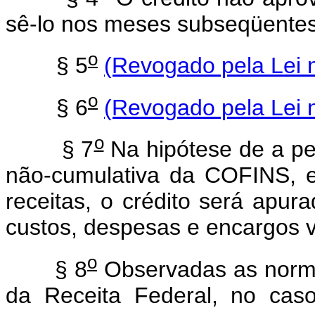
sê-lo nos meses subseqüentes
o
§ 5
(Revogado pela Lei 
o
§ 6
(Revogado pela Lei 
o
§ 7
Na hipótese de a pes
não-cumulativa da COFINS, 
receitas, o crédito será apur
custos, despesas e encargos v
o
§ 8
Observadas as norma
da Receita Federal, no cas