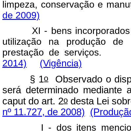
limpeza, conservação e manu
de 2009)
XI - bens incorporados 
utilização na produção de
prestação de serviço
2014)
(Vigência)
o
§ 1
Observado o dispos
será determinado mediante a
o
caput do art. 2
desta Lei sobr
nº 11.727, de 2008)
(Produção
I - dos itens mencionado