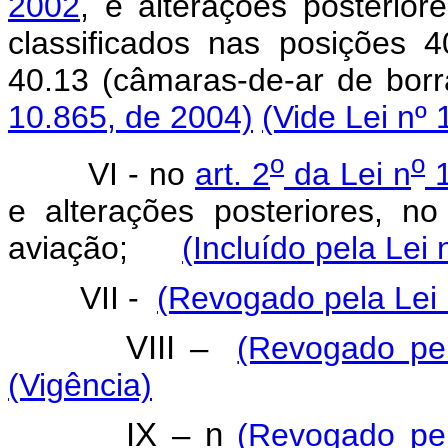
2002
, e alterações posterio
classificados nas posições 
40.13 (câmaras-de-ar de bor
10.865, de 2004)
(Vide Lei nº
o
o
VI - no
art. 2
da Lei n
1
e alterações posteriores, 
aviação;
(Incluído pela Lei
VII -
(Revogado pela Lei 
VIII –
(Revogado pel
(Vigência)
IX – n
(Revogado pel