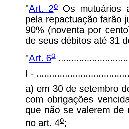
o
"
Art. 2
Os mutuários a
pela repactuação farão 
90% (noventa por cento
de seus débitos até 31 
o
"
Art. 6
...........................
I - ...................................
a) em 30 de setembro d
com obrigações vencid
que não se valerem de u
o
no art. 4
;