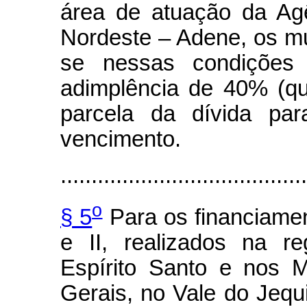
área de atuação da Ag
Nordeste – Adene, os mu
se nessas condições
adimplência de 40% (qu
parcela da dívida par
vencimento.
........................................
o
§ 5
Para os financiamen
e II, realizados na r
Espírito Santo e nos 
Gerais, no Vale do Jequ