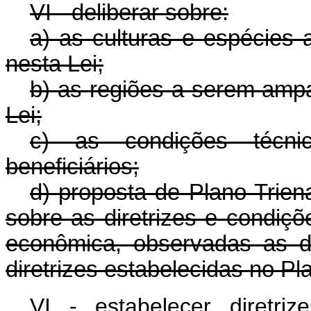
VI - deliberar sobre:
a) as culturas e espécies a
nesta Lei;
b) as regiões a serem ampa
Lei;
c) as condições técn
beneficiários;
d) proposta de Plano Trien
sobre as diretrizes e condi
econômica, observadas as di
diretrizes estabelecidas no Pl
VI - estabelecer diretr