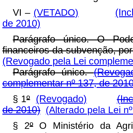
VI –
(VETADO)
(Inc
de 2010)
Parágrafo único. O Pode
financeiros da subvenção, por
(Revogado pela Lei complemen
Parágrafo único.
(Revoga
complementar nº 137, de 2010
§ 1
º
(Revogado)
(In
de 2010)
(Alterado pela Lei n
§ 2
º
O Ministério da Agr