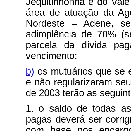
Jequitinhonha e do Val
área de atuação da Ag
Nordeste – Adene, s
adimplência de 70% (s
parcela da dívida pag
vencimento;
b)
os mutuários que se 
e não regularizaram se
de 2003 terão as seguin
1. o saldo de todas a
pagas deverá ser corrig
com base nos encargos