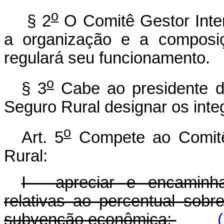
o
§ 2
O Comitê Gestor Interm
a organização e a composi
regulará seu funcionamento.
o
§ 3
Cabe ao presidente do
Seguro Rural designar os int
o
Art. 5
Compete ao Comitê 
Rural:
I - apreciar e encaminh
relativas ao percentual sob
subvenção econômica;