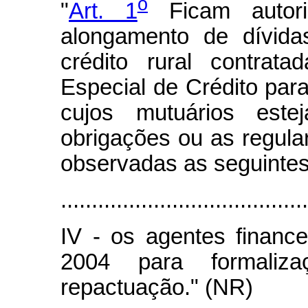
o
"
Art. 1
Ficam autori
alongamento de dívida
crédito rural contrat
Especial de Crédito par
cujos mutuários est
obrigações ou as regula
observadas as seguintes
........................................
IV - os agentes financ
2004 para formaliz
repactuação." (NR)