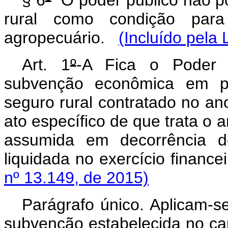
§ 6
º
O poder público não p
rural como condição para
agropecuário.
(Incluído pela 
Art. 1
º
-A Fica o Poder E
subvenção econômica em pe
seguro rural contratado no an
ato específico de que trata o ar
assumida em decorrência de
liquidada no exercício fi
nº 13.149, de 2015)
Parágrafo único. Aplicam-s
subvenção estabelecida no
ca