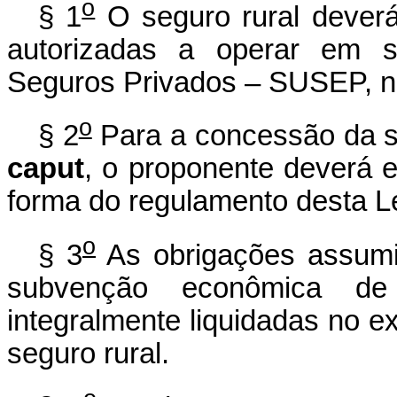
o
§ 1
O seguro rural deverá
autorizadas a operar em s
Seguros Privados – SUSEP, na
o
§ 2
Para a concessão da s
caput
, o proponente deverá
forma do regulamento desta Le
o
§ 3
As obrigações assumi
subvenção econômica de
integralmente liquidadas no ex
seguro rural.