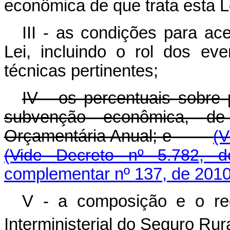
econômica de que trata esta L
III - as condições para ac
Lei, incluindo o rol dos ev
técnicas pertinentes;
IV - os percentuais sobr
subvenção econômica, d
Orçamentária Anual; e
(V
(Vide Decreto nº 5.782, d
complementar nº 137, de 2010
V - a composição e o re
Interministerial do Seguro Rura