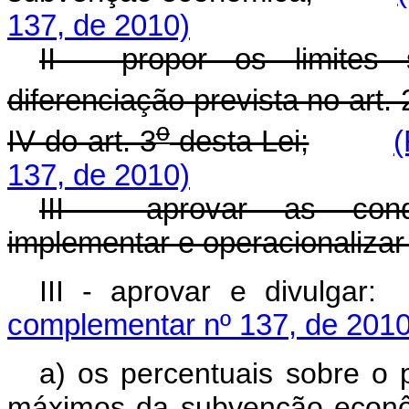
137, de 2010)
II - propor os limites 
diferenciação prevista no art. 
o
IV do art. 3
desta Lei;
(
137, de 2010)
III - aprovar as condi
implementar e operacionalizar 
III - aprovar e di
complementar nº 137, de 2010
a) os percentuais sobre o 
máximos da subvenção econôm