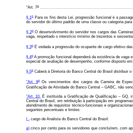
o
"Art. 7
..............................................................................
o
§ 1
Para os fins desta Lei, progressão funcional é a pass
do servidor do último padrão de uma classe ou categoria para
o
§ 2
O desenvolvimento do servidor nos cargos das Carreiras 
vaga, respeitado o interstício mínimo de trezentos e sessenta
o
§ 3
É vedada a progressão do ocupante de cargo efetivo das C
o
§ 4
A promoção funcional dependerá da existência de vaga e d
especial de avaliação de desempenho, conforme disposto em 
o
§ 5
Caberá à Diretoria do Banco Central do Brasil distribuir 
o
"Art. 9
Os vencimentos dos cargos da Carreira de Especia
Gratificação de Atividade do Banco Central – GABC, não send
"Art. 10.
É instituída a Gratificação de Qualificação – GQ, 
Central do Brasil, em retribuição à participação em program
atendimento de requisitos técnico-funcionais e organizacion
seguintes percentuais e limites:
I -
cargo de Analista do Banco Central do Brasil:
a)
cinco por cento para os servidores que concluírem, com ap