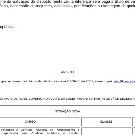
e da aplicação do disposto nesta Lei, a diferença será paga a título de v
órias, concessão de reajustes, adicionais, gratificações ou vantagem de qual
epública.
ANEXO I
o
o
o
a que se refere o art. 6
da Medida Provisória n
2.229-43, de 2001, alterado pelo
art. 1
desta Le
o
TÃO E DE NÍVEL SUPERIOR DA CVM E DA SUSEP VIGENTE A PARTIR DE 1
DE DEZEMBR
SITUAÇÃO NOVA
CARGO
CLASSE
 Finanças e Controle, Analista de Planejamento e
 Especialista em Po-líticas Públicas e Gestão