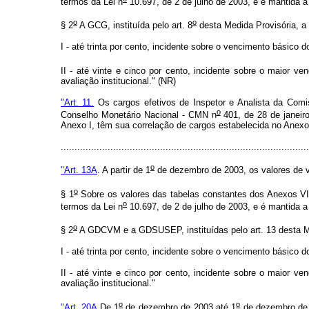
termos da Lei n
10.697, de 2 de julho de 2003, e é mantida a 
o
o
§ 2
A GCG, instituída pelo art. 8
desta Medida Provisória, a p
I - até trinta por cento, incidente sobre o vencimento básico
II - até vinte e cinco por cento, incidente sobre o maior v
avaliação institucional." (NR)
"Art. 11.
Os cargos efetivos de Inspetor e Analista da
Comis
o
Conselho Monetário Nacional - CMN n
401, de 28 de janeir
Anexo I, têm sua correlação de cargos estabelecida no Anexo
.......................................................................................
o
"Art. 13A
. A partir de 1
de dezembro de 2003, os valores de ve
o
§ 1
Sobre os valores das tabelas constantes dos Anexos VII
o
termos da Lei n
10.697, de 2 de julho de 2003, e é mantida a 
o
§ 2
A GDCVM e a GDSUSEP, instituídas pelo art. 13 desta Med
I - até trinta por cento, incidente sobre o vencimento básico
II - até vinte e cinco por cento, incidente sobre o maior v
avaliação institucional."
o
o
"Art. 20A
De 1
de dezembro de 2003 até 1
de dezembro de 2