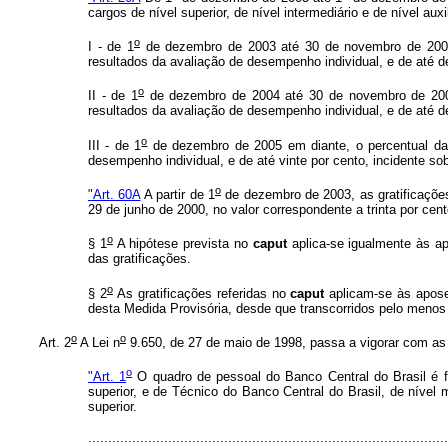
cargos de nível superior, de nível intermediário e de nível au
o
I - de 1
de dezembro de 2003 até 30 de novembro de 2004, 
resultados da avaliação de desempenho individual, e de até d
o
II - de 1
de dezembro de 2004 até 30 de novembro de 2005,
resultados da avaliação de desempenho individual, e de até d
o
III - de 1
de dezembro de 2005 em diante, o percentual da 
desempenho individual, e de até vinte por cento, incidente so
o
"Art. 60A
A partir de 1
de dezembro de 2003, as gratificações
29 de junho de 2000, no valor correspondente a trinta por ce
o
§ 1
A hipótese prevista no
caput
aplica-se igualmente às a
das gratificações.
o
§ 2
As gratificações referidas no
caput
aplicam-se às aposen
desta Medida Provisória, desde que transcorridos pelo menos
o
o
Art. 2
A Lei n
9.650, de 27 de maio de 1998, passa a vigorar com as 
o
"Art. 1
O quadro de pessoal do Banco Central do Brasil é fo
superior, e de Técnico do Banco Central do Brasil, de nível 
superior.
.......................................................................................