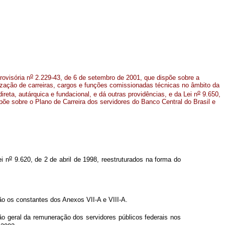
o
rovisória n
2.229-43, de 6 de setembro de 2001, que dispõe sobre a
nização de carreiras, cargos e funções comissionadas técnicas no âmbito da
o
ireta, autárquica e fundacional, e dá outras providências, e da Lei n
9.650,
põe sobre o Plano de Carreira dos servidores do Banco Central do Brasil e
o
i n
9.620, de 2 de abril de 1998, reestruturados na forma do
o os constantes dos Anexos VII-A e VIII-A.
isão geral da remuneração dos servidores públicos federais nos