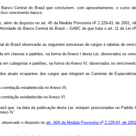
Banco Central do Brasil que concluírem, com aproveitamento, o curso de
ctivo vencimento básico.
o
o, além do disposto no art. 45 da Medida Provisória n
2.229-43, de 2001, não
o
Atividade do Banco Central do Brasil – GABC de que trata o art. 11 da Lei n
 do Brasil observarão as seguintes estruturas de cargos e tabelas de vencim
da em classes e padrões, na forma do Anexo I desta Lei, observados os ven
da em categorias e padrões, na forma do Anexo IV, observados os venciment
s atuais ocupantes dos cargos que integram as Carreiras de Especialista 
correlação estabelecida no Anexo III;
correlação estabelecida no Anexo VI.
sil que, na data da publicação desta Lei, estejam posicionados no Padrão 
Anexo IV.
o
s, observado o disposto no
art. 60A da Medida Provisória n
2.229-43, de 200