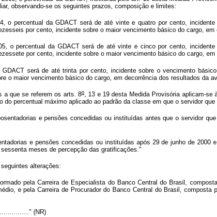
xiliar, observando-se os seguintes prazos, composição e limites:
o percentual da GDACT será de até vinte e quatro por cento, incidente 
ezesseis por cento, incidente sobre o maior vencimento básico do cargo, em d
 o percentual da GDACT será de até vinte e cinco por cento, incidente 
ezessete por cento, incidente sobre o maior vencimento básico do cargo, em d
GDACT será de até trinta por cento, incidente sobre o vencimento básico 
bre o maior vencimento básico do cargo, em decorrência dos resultados da ava
o
 a que se referem os arts. 8
, 13 e 19 desta Medida Provisória aplicam-se 
nto do percentual máximo aplicado ao padrão da classe em que o servidor que
posentadorias e pensões concedidas ou instituídas antes que o servidor q
tadorias e pensões concedidas ou instituídas após 29 de junho de 2000 e s
 sessenta meses de percepção das gratificações."
seguintes alterações:
rmado pela Carreira de Especialista do Banco Central do Brasil, composta 
médio, e pela Carreira de Procurador do Banco Central do Brasil, composta 
.................." (NR)