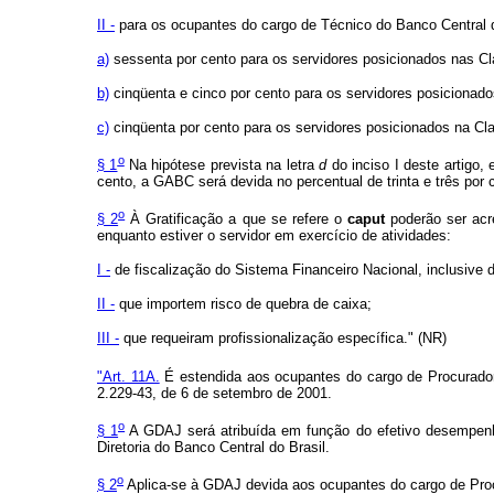
II -
para os ocupantes do cargo de Técnico do Banco Central d
a)
sessenta por cento para os servidores posicionados nas Cl
b)
cinqüenta e cinco por cento para os servidores posicionado
c)
cinqüenta por cento para os servidores posicionados na Cl
o
§ 1
Na hipótese prevista na letra
d
do inciso I deste artigo,
cento, a GABC será devida no percentual de trinta e três por 
o
§ 2
À Gratificação a que se refere o
caput
poderão ser acr
enquanto estiver o servidor em exercício de atividades:
I -
de fiscalização do Sistema Financeiro Nacional, inclusive 
II -
que importem risco de quebra de caixa;
III -
que requeiram profissionalização específica." (NR)
"Art. 11A.
É estendida aos ocupantes do cargo de Procurador 
2.229-43, de 6 de setembro de 2001.
o
§ 1
A GDAJ será atribuída em função do efetivo desempenho
Diretoria do Banco Central do Brasil.
o
§ 2
Aplica-se à GDAJ devida aos ocupantes do cargo de Procu