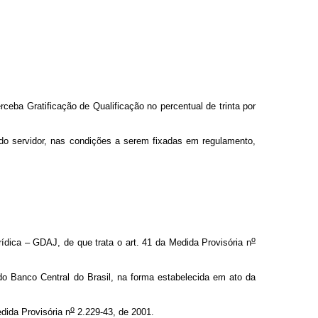
ceba Gratificação de Qualificação no percentual de trinta por
do servidor, nas condições a serem fixadas em regulamento,
o
dica – GDAJ, de que trata o art. 41 da Medida Provisória n
o Banco Central do Brasil, na forma estabelecida em ato da
o
dida Provisória n
2.229-43, de 2001.