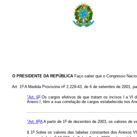
O PRESIDENTE DA REPÚBLICA
Faço saber que o Congresso Nacion
o
o
Art. 1
A Medida Provisória n
2.229-43, de 6 de setembro de 2001, pa
o
"Art. 6
Os cargos efetivos de que tratam os incisos I a VI d
Anexo I, têm a sua correlação de cargos estabelecida nos An
.......................................................................................
o
o
"Art. 8
A
A partir de 1
de dezembro de 2003, os valores de ven
o
§ 1
Sobre os valores das tabelas constantes dos Anexos VII
o