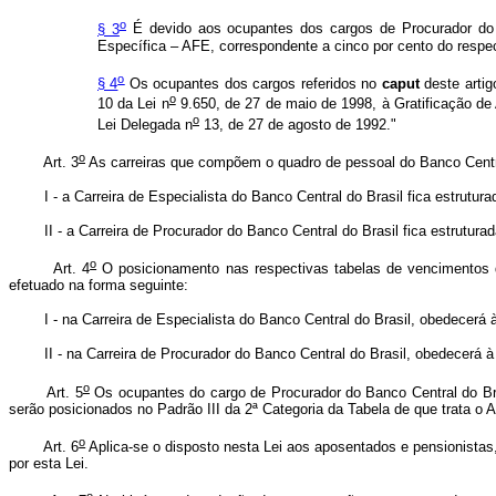
o
§ 3
É devido aos ocupantes dos cargos de Procurador do 
Específica – AFE, correspondente a cinco por cento do respe
o
§ 4
Os ocupantes dos cargos referidos no
caput
deste artig
o
10 da Lei n
9.650, de 27 de maio de 1998, à Gratificação de 
o
Lei Delegada n
13, de 27 de agosto de 1992."
o
Art. 3
As carreiras que compõem o quadro de pessoal do Banco Central
I - a Carreira de Especialista do Banco Central do Brasil fica estrutura
II - a Carreira de Procurador do Banco Central do Brasil fica estrutura
o
Art. 4
O posicionamento nas respectivas tabelas de vencimentos do
efetuado na forma seguinte:
I - na Carreira de Especialista do Banco Central do Brasil, obedecerá à 
II - na Carreira de Procurador do Banco Central do Brasil, obedecerá à 
o
Art. 5
Os ocupantes do cargo de Procurador do Banco Central do Bra
serão posicionados no Padrão III da 2ª Categoria da Tabela de que trata o 
o
Art. 6
Aplica-se o disposto nesta Lei aos aposentados e pensionista
por esta Lei.
o