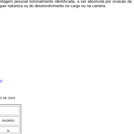
antagem pessoal nominalmente identificada, a ser absorvida por ocasião da
quer natureza ou do desenvolvimento no cargo ou na carreira.
i)
O DE 2003
PADRÃO
IV