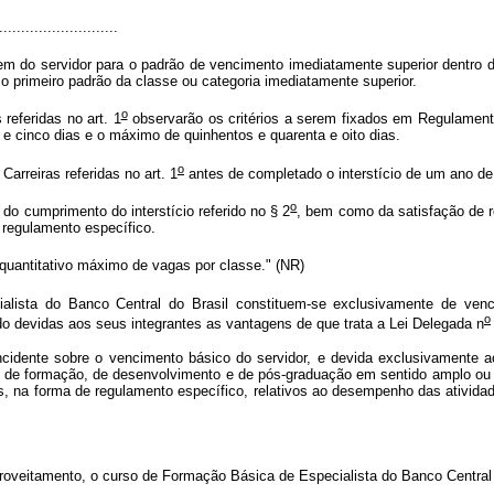
...........................
agem do servidor para o padrão de vencimento imediatamente superior dentr
 o primeiro padrão da classe ou categoria imediatamente superior.
o
referidas no art. 1
observarão os critérios a serem fixados em Regulamento,
 e cinco dias e o máximo de quinhentos e quarenta e oito dias.
o
arreiras referidas no art. 1
antes de completado o interstício de um ano de
o
o cumprimento do interstício referido no § 2
, bem como da satisfação de r
regulamento específico.
o quantitativo máximo de vagas por classe." (NR)
lista do Banco Central do Brasil constituem-se exclusivamente de venc
o
o devidas aos seus integrantes as vantagens de que trata a Lei Delegada n
incidente sobre o vencimento básico do servidor, e devida exclusivamente 
as de formação, de desenvolvimento e de pós-graduação em sentido amplo ou
ais, na forma de regulamento específico, relativos ao desempenho das ativi
roveitamento, o curso de Formação Básica de Especialista do Banco Central 