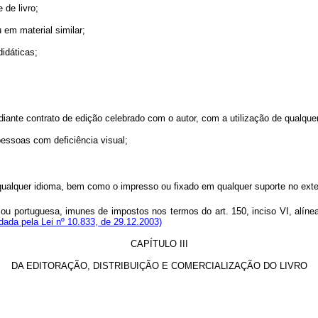
de livro;
em material similar;
didáticas;
iante contrato de edição celebrado com o autor, com a utilização de qualquer
essoas com deficiência visual;
m qualquer idioma, bem como o impresso ou fixado em qualquer suporte no exteri
 ou portuguesa, imunes de impostos nos termos do art. 150, inciso VI, alín
ada pela Lei nº 10.833, de 29.12.2003)
CAPÍTULO III
DA EDITORAÇÃO, DISTRIBUIÇÃO E COMERCIALIZAÇÃO DO LIVRO