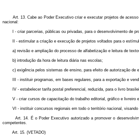
Art. 13. Cabe ao Poder Executivo criar e executar projetos de acesso ao 
nacional:
I - criar parcerias, públicas ou privadas, para o desenvolvimento de prog
II - estimular a criação e execução de projetos voltados para o estímulo 
a) revisão e ampliação do processo de alfabetização e leitura de textos 
b) introdução da hora de leitura diária nas escolas;
c) exigência pelos sistemas de ensino, para efeito de autorização de esc
III - instituir programas, em bases regulares, para a exportação e venda d
IV - estabelecer tarifa postal preferencial, reduzida, para o livro brasilei
V - criar cursos de capacitação do trabalho editorial, gráfico e livreiro em
VI - instituir concursos regionais em todo o território nacional, visando
Art. 14. É o Poder Executivo autorizado a promover o desenvolviment
competentes.
Art. 15. (VETADO)