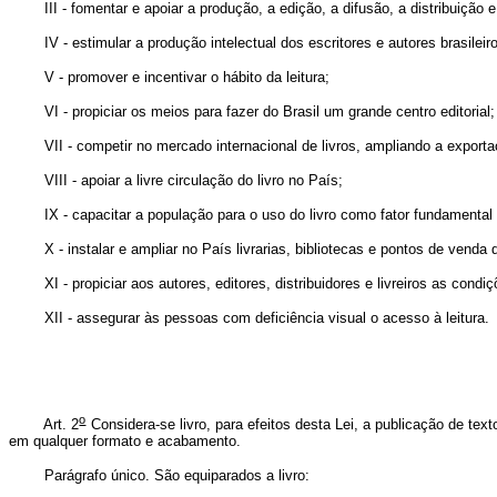
III - fomentar e apoiar a produção, a edição, a difusão, a distribuição e 
IV - estimular a produção intelectual dos escritores e autores brasileiros
V - promover e incentivar o hábito da leitura;
VI - propiciar os meios para fazer do Brasil um grande centro editorial;
VII - competir no mercado internacional de livros, ampliando a exportaç
VIII - apoiar a livre circulação do livro no País;
IX - capacitar a população para o uso do livro como fator fundamental par
X - instalar e ampliar no País livrarias, bibliotecas e pontos de venda de
XI - propiciar aos autores, editores, distribuidores e livreiros as condi
XII - assegurar às pessoas com deficiência visual o acesso à leitura.
o
Art. 2
Considera-se livro, para efeitos desta Lei, a publicação de t
em qualquer formato e acabamento.
Parágrafo único. São equiparados a livro: