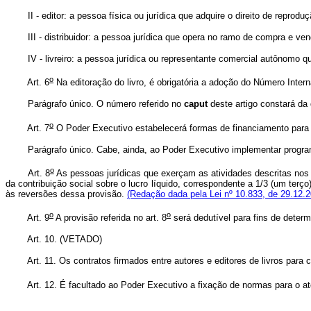
II - editor: a pessoa física ou jurídica que adquire o direito de reproduçã
III - distribuidor: a pessoa jurídica que opera no ramo de compra e vend
IV - livreiro: a pessoa jurídica ou representante comercial autônomo que
o
Art. 6
Na editoração do livro, é obrigatória a adoção do Número Inte
Parágrafo único. O número referido no
caput
deste artigo constará da 
o
Art. 7
O Poder Executivo estabelecerá formas de financiamento para as 
Parágrafo único. Cabe, ainda, ao Poder Executivo implementar programas 
o
Art. 8
As pessoas jurídicas que exerçam as atividades descritas nos in
da contribuição social sobre o lucro líquido, correspondente a 1/3 (um terç
às reversões dessa provisão.
(Redação dada pela Lei nº 10.833, de 29.12.2
o
o
Art. 9
A provisão referida no art. 8
será dedutível para fins de determi
Art. 10. (VETADO)
Art. 11. Os contratos firmados entre autores e editores de livros para ces
Art. 12. É facultado ao Poder Executivo a fixação de normas para o atend