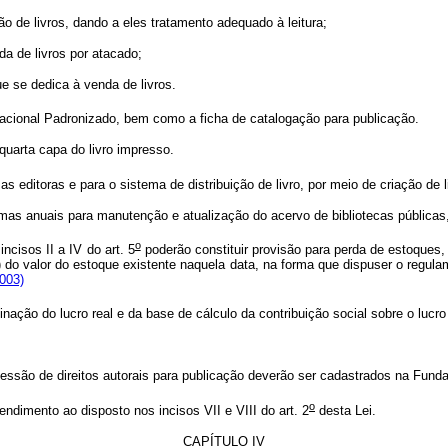
o de livros, dando a eles tratamento adequado à leitura;
a de livros por atacado;
 se dedica à venda de livros.
rnacional Padronizado, bem como a ficha de catalogação para publicação.
quarta capa do livro impresso.
editoras e para o sistema de distribuição de livro, por meio de criação de l
anuais para manutenção e atualização do acervo de bibliotecas públicas, 
o
cisos II a IV do art. 5
poderão constituir provisão para perda de estoques,
o) do valor do estoque existente naquela data, na forma que dispuser o regula
003)
nação do lucro real e da base de cálculo da contribuição social sobre o lucro
são de direitos autorais para publicação deverão ser cadastrados na Fundaçã
o
imento ao disposto nos incisos VII e VIII do art. 2
desta Lei.
CAPÍTULO IV