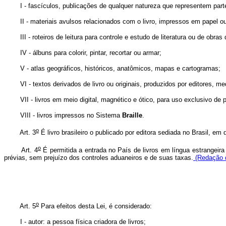
I - fascículos, publicações de qualquer natureza que representem parte 
II - materiais avulsos relacionados com o livro, impressos em papel ou 
III - roteiros de leitura para controle e estudo de literatura ou de obras 
IV - álbuns para colorir, pintar, recortar ou armar;
V - atlas geográficos, históricos, anatômicos, mapas e cartogramas;
VI - textos derivados de livro ou originais, produzidos por editores, med
VII - livros em meio digital, magnético e ótico, para uso exclusivo de p
VIII - livros impressos no Sistema
Braille
.
o
Art. 3
É livro brasileiro o publicado por editora sediada no Brasil, e
o
Art. 4
É permitida a entrada no País de livros em língua estrangeira
prévias, sem prejuízo dos controles aduaneiros e de suas taxas.
(Redação d
o
Art. 5
Para efeitos desta Lei, é considerado:
I - autor: a pessoa física criadora de livros;