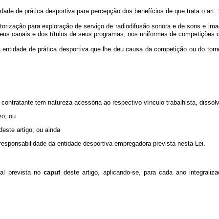
tidade de prática desportiva para percepção dos benefícios de que trata o art. 
rização para exploração de serviço de radiodifusão sonora e de sons e ima
seus canais e dos títulos de seus programas, nos uniformes de competições 
 entidade de prática desportiva que lhe deu causa da competição ou do torn
contratante tem natureza acessória ao respectivo vínculo trabalhista, dissolv
vo; ou
este artigo; ou ainda
 responsabilidade da entidade desportiva empregadora prevista nesta Lei.
nal prevista no
caput
deste artigo, aplicando-se, para cada ano integraliza