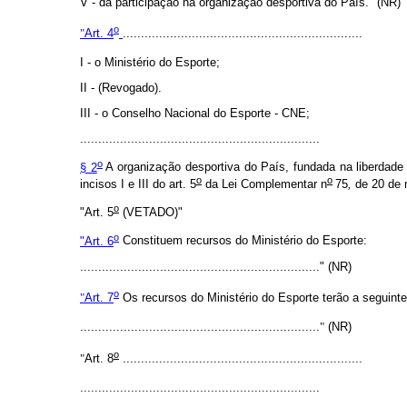
V - da participação na organização desportiva do País." (NR)
o
"
Art. 4
..................................................................
I - o Ministério do Esporte;
II - (Revogado).
III - o Conselho Nacional do Esporte - CNE;
..................................................................
o
§ 2
A organização desportiva do País, fundada na liberdade d
o
o
incisos I e III do art. 5
da Lei Complementar n
75
,
de 20 de 
o
"Art. 5
(VETADO)"
o
"Art. 6
Constituem recursos do Ministério do Esporte:
.................................................................." (NR)
o
"
Art. 7
Os recursos do Ministério do Esporte terão a seguinte
..................................................................
"
(NR)
o
"
Art. 8
..................................................................
..................................................................