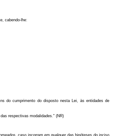
e, cabendo-lhe:
fins do cumprimento do disposto nesta Lei, às entidades de
 das respectivas modalidades." (NR)
u nomeados, caso incorram em qualquer das hipóteses do inciso