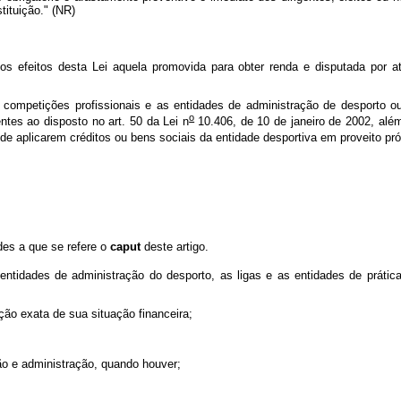
tituição." (NR)
 os efeitos desta Lei aquela promovida para obter renda e disputada por at
de competições profissionais e as entidades de administração de desporto 
o
entes ao disposto no art. 50 da Lei n
10.406, de 10 de janeiro de 2002, al
de aplicarem créditos ou bens sociais da entidade desportiva em proveito próp
des a que se refere o
caput
deste artigo.
entidades de administração do desporto, as ligas e as entidades de prátic
ação exata de sua situação financeira;
ão e administração, quando houver;