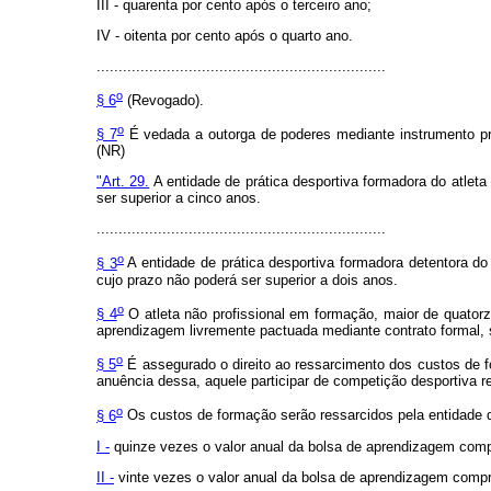
III - quarenta por cento após o terceiro ano;
IV - oitenta por cento após o quarto ano.
..................................................................
o
§ 6
(Revogado).
o
§ 7
É vedada a outorga de poderes mediante instrumento proc
(NR)
"Art. 29.
A entidade de prática desportiva formadora do atleta 
ser superior a cinco anos.
..................................................................
o
§ 3
A entidade de prática desportiva formadora detentora do p
cujo prazo não poderá ser superior a dois anos.
o
§ 4
O atleta não profissional em formação, maior de quatorze
aprendizagem livremente pactuada mediante contrato formal, 
o
§ 5
É assegurado o direito ao ressarcimento dos custos de f
anuência dessa, aquele participar de competição desportiva re
o
§ 6
Os custos de formação serão ressarcidos pela entidade de
I -
quinze vezes o valor anual da bolsa de aprendizagem compr
II -
vinte vezes o valor anual da bolsa de aprendizagem compr