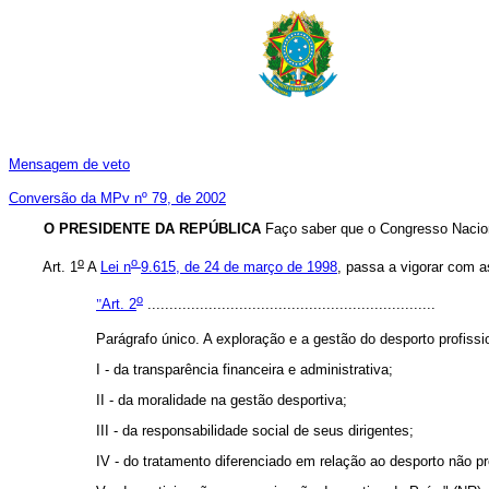
Mensagem de veto
Conversão da MPv nº 79, de 2002
O PRESIDENTE DA REPÚBLICA
Faço saber que o Congresso Nacion
o
o
Art. 1
A
Lei n
9.615, de 24 de março de 1998
, passa a vigorar com a
o
"
Art. 2
..................................................................
Parágrafo único. A exploração e a gestão do desporto profissi
I - da transparência financeira e administrativa;
II - da moralidade na gestão desportiva;
III - da responsabilidade social de seus dirigentes;
IV - do tratamento diferenciado em relação ao desporto não pro