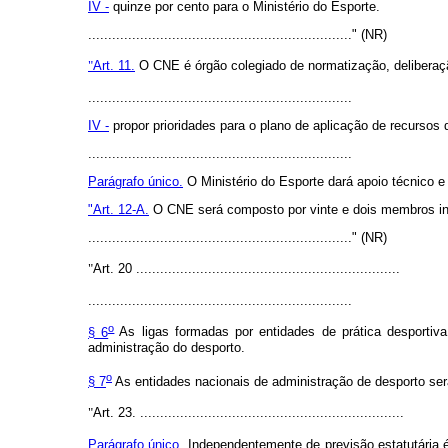
IV -
quinze por cento para o Ministério do Esporte.
.................................................................." (NR)
"
Art. 11.
O CNE é órgão colegiado de normatização, deliberaçã
..................................................................
IV -
propor prioridades para o plano de aplicação de recursos 
..................................................................
Parágrafo único.
O Ministério do Esporte dará apoio técnico e
"Art. 12-A.
O CNE será composto por vinte e dois membros indi
.................................................................." (NR)
"
Art. 20 ..................................................................
..................................................................
o
§ 6
As ligas formadas por entidades de prática desportiva
administração do desporto.
o
§ 7
As entidades nacionais de administração de desporto ser
"
Art. 23. ..................................................................
Parágrafo único
. Independentemente de previsão estatutária 