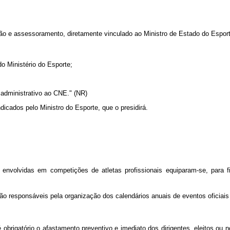
o e assessoramento, diretamente vinculado ao Ministro de Estado do Esport
do Ministério do Esporte;
 administrativo ao CNE." (NR)
cados pelo Ministro do Esporte, que o presidirá.
 envolvidas em competições de atletas profissionais equiparam-se, para 
ão responsáveis pela organização dos calendários anuais de eventos oficiais
é obrigatório o afastamento preventivo e imediato dos dirigentes, eleitos o