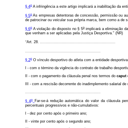
o
§ 4
A infringência a este artigo implicará a inabilitação da en
o
§ 5
As empresas detentoras de concessão, permissão ou auto
de patrocinar ou veicular sua própria marca, bem como a de 
o
o
§ 6
A violação do disposto no § 5
implicará a eliminação da
que venham a ser aplicadas pela Justiça Desportiva." (NR)
"
Art. 28. ..................................................................
..................................................................
o
§ 2
O vínculo desportivo do atleta com a entidade desportiva 
I - com o término da vigência do contrato de trabalho desporti
II - com o pagamento da cláusula penal nos termos do
caput
d
III - com a rescisão decorrente do inadimplemento salarial de
..................................................................
o
§ 4
Far-se-á redução automática do valor da cláusula pe
percentuais progressivos e não-cumulativos:
I - dez por cento após o primeiro ano;
II - vinte por cento após o segundo ano;