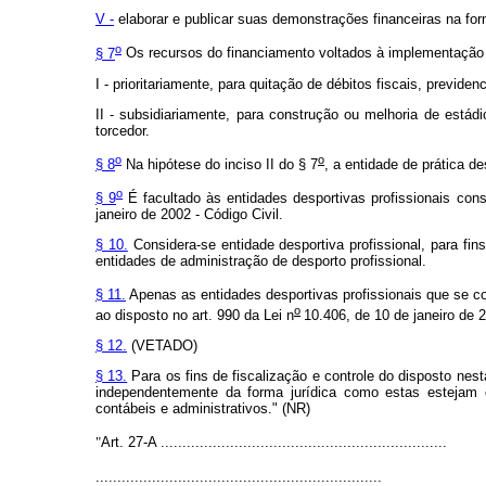
V -
elaborar e publicar suas demonstrações financeiras na form
o
§ 7
Os recursos do financiamento voltados à implementação d
I - prioritariamente, para quitação de débitos fiscais, previdenc
II - subsidiariamente, para construção ou melhoria de estád
torcedor.
o
o
§ 8
Na hipótese do inciso II do § 7
, a entidade de prática d
o
§ 9
É facultado às entidades desportivas profissionais con
janeiro de 2002 - Código Civil.
§ 10.
Considera-se entidade desportiva profissional, para fin
entidades de administração de desporto profissional.
§ 11.
Apenas as entidades desportivas profissionais que se c
o
ao disposto no art. 990 da Lei n
10.406, de 10 de janeiro de 2
§ 12.
(VETADO)
§ 13.
Para os fins de fiscalização e controle do disposto nest
independentemente da forma jurídica como estas estejam con
contábeis e administrativos." (NR)
"
Art. 27-A ..................................................................
..................................................................