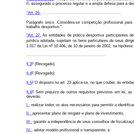
II, assegurado o processo regular e a ampla defesa para a des
"
Art. 26.
..................................................................
Parágrafo único. Considera-se competição profissional para
trabalho desportivo."
"Art. 27.
As entidades de prática desportiva participantes 
jurídica adotada, sujeitam os bens particulares de seus dirig
o
1.017 da Lei n
10.406, de 10 de janeiro de 2002, na hipótese 
..................................................................
o
§ 3
(Revogado).
o
§ 4
(Revogado).
o
§ 5
O disposto no art. 23 aplica-se, no que couber, às entida
o
§ 6
Sem prejuízo de outros requisitos previstos em lei, as 
deverão:
I -
realizar todos os atos necessários para permitir a identific
II -
apresentar plano de resgate e plano de investimento;
III -
garantir a independência de seus conselhos de fiscalizaç
IV -
adotar modelo profissional e transparente; e