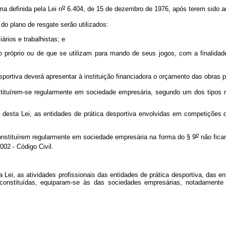
o
a definida pela Lei n
6.404, de 15 de dezembro de 1976, após terem sido au
o plano de resgate serão utilizados:
iários e trabalhistas; e
io próprio ou de que se utilizam para mando de seus jogos, com a finalida
esportiva deverá apresentar à instituição financiadora o orçamento das obras 
stituírem-se regularmente em sociedade empresária, segundo um dos tipos r
s desta Lei, as entidades de prática desportiva envolvidas em competições 
o
onstituírem regularmente em sociedade empresária na forma do § 9
não fica
002 - Código Civil.
a Lei, as atividades profissionais das entidades de prática desportiva, das e
stituídas, equiparam-se às das sociedades empresárias, notadamente para 