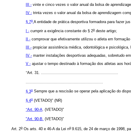
III -
vinte e cinco vezes o valor anual da bolsa de aprendizag
IV -
trinta vezes o valor anual da bolsa de aprendizagem comp
o
§ 7
A entidade de prática desportiva formadora para fazer jus
o
I -
cumprir a exigência constante do § 2
deste artigo;
II -
comprovar que efetivamente utilizou o atleta em formação 
III -
propiciar assistência médica, odontológica e psicológica,
IV -
manter instalações desportivas adequadas, sobretudo em m
V -
ajustar o tempo destinado à formação dos atletas aos horári
"
Art. 31. ..................................................................
..................................................................
o
§ 3
Sempre que a rescisão se operar pela aplicação do disp
o
§ 4
(VETADO)" (NR)
"
Art. 90-A
. (VETADO)"
"Art. 90-B.
(VETADO)"
o
o
Art. 2
Os arts. 40 e 46-A da Lei n
9.615, de 24 de março de 1998, pa