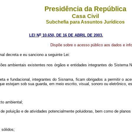
Presidência da República
Casa Civil
Subchefia para Assuntos Jurídicos
o
LEI N
10.650, DE 16 DE ABRIL DE 2003.
Dispõe sobre o acesso público aos dados e inf
al decreta e eu sanciono a seguinte Lei:
es ambientais existentes nos órgãos e entidades integrantes do Sistema Na
reta e fundacional, integrantes do Sisnama, ficam obrigados a permitir o a
que estejam sob sua guarda, em meio escrito, visual, sonoro ou eletrônico, 
to ambiental;
de poluição e de atividades potencialmente poluidoras, bem como de planos
sólidos;