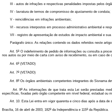
III - autos de infrações e respectivas penalidades impostas pelos órg
IV - lavratura de termos de compromisso de ajustamento de conduta;
V - reincidências em infrações ambientais;
VI - recursos interpostos em processo administrativo ambiental e resp
VII - registro de apresentação de estudos de impacto ambiental e sua a
Parágrafo único. As relações contendo os dados referidos neste artigo de
o
Art. 5
O indeferimento de pedido de informações ou consulta a process
nos autos ou por meio de carta com aviso de recebimento, ou em caso de de
o
Art. 6
(VETADO)
o
Art. 7
(VETADO)
o
Art. 8
Os órgãos ambientais competentes integrantes do Sisnama deverã
o
Art. 9
As informações de que trata esta Lei serão prestadas med
específicas, fixadas pelo órgão competente em nível federal, estadual ou m
Art. 10. Esta Lei entra em vigor quarenta e cinco dias após a data de 
o
o
Brasília, 16 de abril de 2003; 182
da Independência e 115
da República.