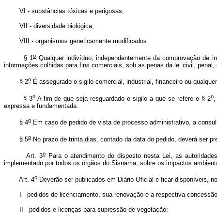
VI - substâncias tóxicas e perigosas;
VII - diversidade biológica;
VIII - organismos geneticamente modificados.
o
§ 1
Qualquer indivíduo, independentemente da comprovação de inte
informações colhidas para fins comerciais, sob as penas da lei civil, penal,
o
§ 2
É assegurado o sigilo comercial, industrial, financeiro ou qualqu
o
o
§ 3
A fim de que seja resguardado o sigilo a que se refere o § 2
,
expressa e fundamentada.
o
§ 4
Em caso de pedido de vista de processo administrativo, a consulta
o
§ 5
No prazo de trinta dias, contado da data do pedido, deverá ser pr
o
Art. 3
Para o atendimento do disposto nesta Lei, as autoridades 
implementado por todos os órgãos do Sisnama, sobre os impactos ambientai
o
Art. 4
Deverão ser publicados em Diário Oficial e ficar disponíveis, n
I - pedidos de licenciamento, sua renovação e a respectiva concessão
II - pedidos e licenças para supressão de vegetação;