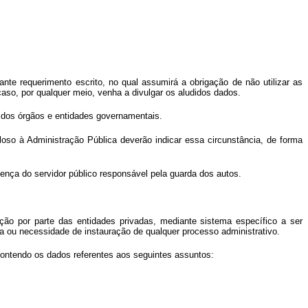
te requerimento escrito, no qual assumirá a obrigação de não utilizar as
, caso, por qualquer meio, venha a divulgar os aludidos dados.
as dos órgãos e entidades governamentais.
iloso à Administração Pública deverão indicar essa circunstância, de forma
sença do servidor público responsável pela guarda dos autos.
ação por parte das entidades privadas, mediante sistema específico a ser
a ou necessidade de instauração de qualquer processo administrativo.
s contendo os dados referentes aos seguintes assuntos: