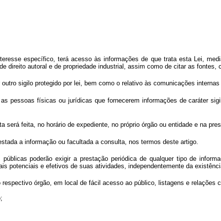
resse específico, terá acesso às informações de que trata esta Lei, median
 de direito autoral e de propriedade industrial, assim como de citar as fontes
er outro sigilo protegido por lei, bem como o relativo às comunicações intern
 as pessoas físicas ou jurídicas que fornecerem informações de caráter sig
 será feita, no horário de expediente, no próprio órgão ou entidade e na pre
estada a informação ou facultada a consulta, nos termos deste artigo.
públicas poderão exigir a prestação periódica de qualquer tipo de inform
s potenciais e efetivos de suas atividades, independentemente da existênci
o respectivo órgão, em local de fácil acesso ao público, listagens e relaçõe
;