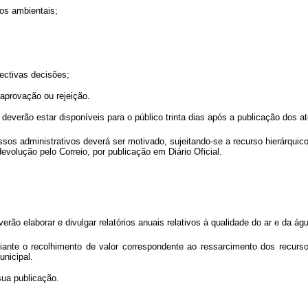
ãos ambientais;
ectivas decisões;
provação ou rejeição.
verão estar disponíveis para o público trinta dias após a publicação dos at
os administrativos deverá ser motivado, sujeitando-se a recurso hierárquico
volução pelo Correio, por publicação em Diário Oficial.
o elaborar e divulgar relatórios anuais relativos à qualidade do ar e da á
iante o recolhimento de valor correspondente ao ressarcimento dos recurs
unicipal.
sua publicação.