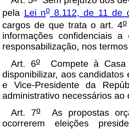
Art. 5
Sem prejuízo dos dev
o
pela
Lei n
8.112, de 11 de 
o
cargos de que trata o art. 4
informações confidenciais 
responsabilização, nos termos 
o
Art. 6
Compete à Casa Ci
disponibilizar, aos candidatos
e Vice-Presidente da Repúbli
administrativo necessários ao
o
Art. 7
As propostas orça
ocorrerem eleições presid