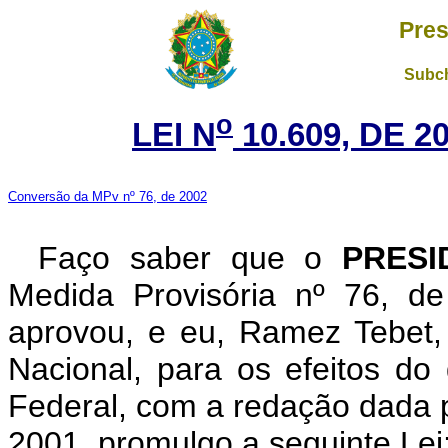
Pres
Subch
o
LEI N
10.609, DE 
Conversão da MPv nº 76, de 2002
Faço saber que o
PRESI
Medida Provisória nº 76, d
aprovou, e eu, Ramez Tebet
Nacional, para os efeitos do 
Federal, com a redação dada p
2001, promulgo a seguinte Lei