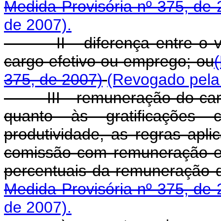
Medida Provisória nº 375, de 
de 2007).
II - diferença entre o va
cargo efetivo ou emprego; ou
375, de 2007)
(Revogado pela 
III - remuneração do cargo
quanto às gratificaçõe
produtividade, as regras apl
comissão com remuneração eq
percentuais da remuneração 
Medida Provisória nº 375, de 
de 2007).