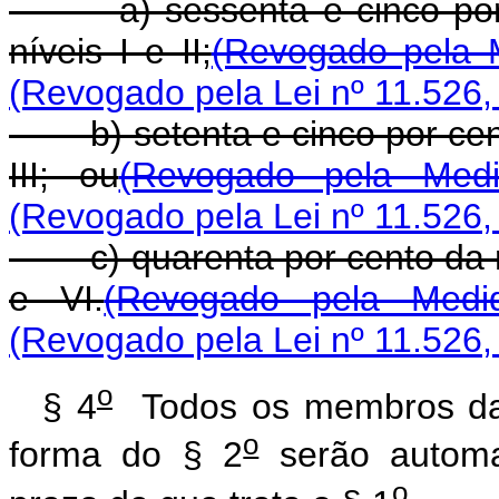
a) sessenta e cinco por 
níveis I e II;
(Revogado pela M
(Revogado pela Lei nº 11.526,
b) setenta e cinco por cen
III; ou
(Revogado pela Medi
(Revogado pela Lei nº 11.526,
c) quarenta por cento da r
e VI.
(Revogado pela Medi
(Revogado pela Lei nº 11.526,
o
§ 4
Todos os membros da 
o
forma do § 2
serão automa
o