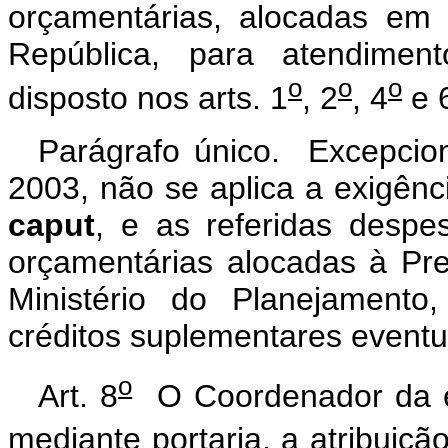
orçamentárias, alocadas em 
República, para atendimen
o
o
o
disposto nos arts. 1
, 2
, 4
e 
Parágrafo único. Excepcio
2003, não se aplica a exigênc
caput
, e as referidas despe
orçamentárias alocadas à Pr
Ministério do Planejament
créditos suplementares event
o
Art. 8
O Coordenador da eq
mediante portaria, a atribuiçã