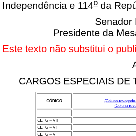
o
Independência e 114
da Repú
Senador
Presidente da Mes
Este texto não substitui o pu
CARGOS ESPECIAIS DE
CÓDIGO
(Coluna revogada 
(Coluna revo
CETG – VII
CETG – VI
CETG – V