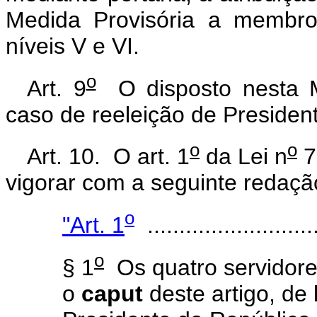
Medida Provisória a membr
níveis V e VI.
o
Art. 9
O disposto nesta Me
caso de reeleição de Presiden
o
o
Art. 10. O art. 1
da Lei n
7
vigorar com a seguinte redaçã
o
"Art. 1
...........................
o
§ 1
Os quatro servidores
o
caput
deste artigo, de 