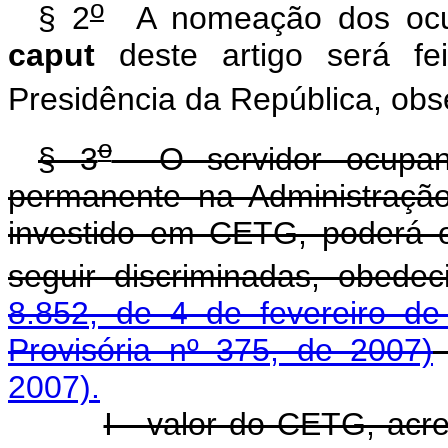
o
§ 2
A nomeação dos ocup
caput
deste artigo será fe
Presidência da República, obs
o
§ 3
O servidor ocupant
permanente na Administração 
investido em CETG, poderá 
seguir discriminadas, obedec
8.852, de 4 de fevereiro de
Provisória nº 375, de 2007)
2007).
I - valor do CETG, acr