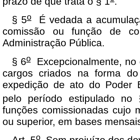
prazo de que trata o § 1
.
o
§ 5
É vedada a acumulaç
comissão ou função de con
Administração Pública.
o
§ 6
Excepcionalmente, no e
cargos criados na forma d
expedição de ato do Poder 
pelo período estipulado no
funções comissionadas cujo 
ou superior, em bases mensais
o