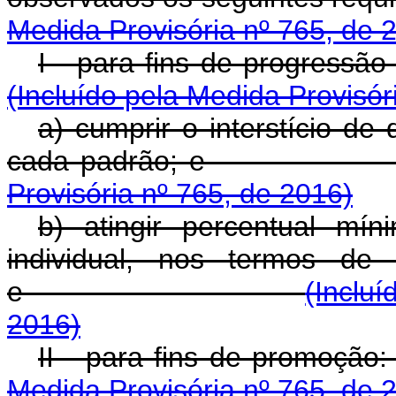
Medida Provisória nº 765, de 
I - para fins de
(Incluído pela Medida Provisór
a) cumprir o interstício de
cada padr
Provisória nº 765, de 2016)
b) atingir percentual m
individual, nos termos de 
e
(Incluí
2016)
II - para fins
Medida Provisória nº 765, de 