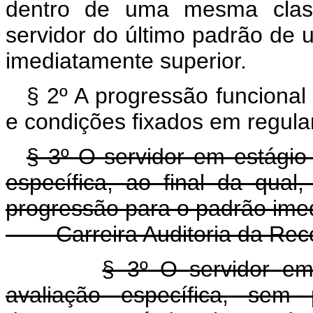
dentro de uma mesma clas
servidor do último padrão de 
imediatamente superior.
§ 2º A progressão funcional
e condições fixados em regul
§ 3º O servidor em estágio 
específica, ao final da qual
progressão para o padrão imedi
Carreira Auditoria da Rece
§ 3º
O
servidor
e
avaliação
específica,
sem