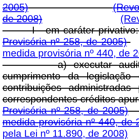
2005)
(Revo
de 2008)
(Re
I - em carát
Provisória nº 258, de 2005)
medida provisória nº 440, de 
a) executar audit
cumprimento da legislação 
contribuições administradas
correspondentes cré
Provisória nº 258, de 2005)
medida provisória nº 440, de 
pela Lei nº 11.890, de 2008)