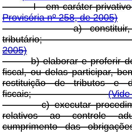
I - em carát
Provisória nº 258, de 2005)
a) constitui
tributário
2005)
b) elaborar e proferir 
fiscal, ou delas participar,
restituição de tributos e 
fiscais;
(Vide
c) executar procedim
relativos ao controle adu
cumprimento das obrigações 