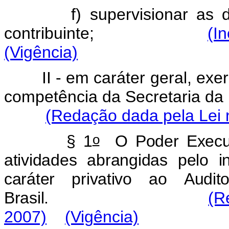
f)
supervisionar
as
contribuinte;
(I
(Vigência)
II
-
em
caráter
geral,
exer
competência
da
Secretaria
da
(Redação dada pela Lei 
o
§
1
O
Poder
Execu
atividades
abrangidas
pelo
i
caráter
privativo
ao
Audito
Brasil.
(R
2007)
(Vigência)