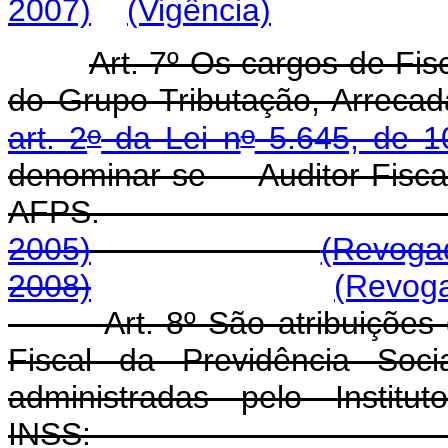
2007)
(Vigência)
Art. 7º Os cargos de Fis
do Grupo-Tributação, Arrecad
o
o
art. 2
da Lei n
5.645, de 1
denominar-se Auditor-Fi
AFPS
2005)
(Revogad
2008)
(Revoga
Art. 8º São atribuiçõe
Fiscal da Previdência Socia
administradas pelo Instit
INSS