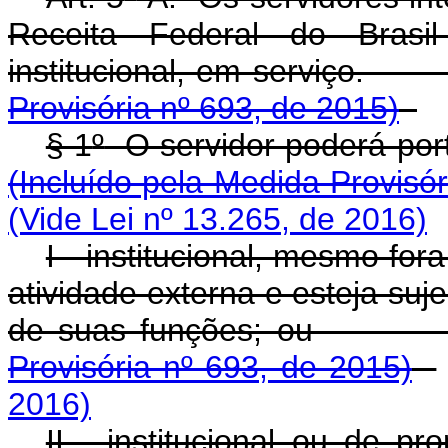
Receita Federal do Brasi
institucional, em
Provisória nº 693, de 2015)
§ 1
º
O servidor pode
(Incluído pela Medida Provisór
(Vide Lei nº 13.265, de 2016)
I - institucional, mesmo f
atividade externa e esteja suj
de suas funç
Provisória nº 693, de 2015)
2016)
II - institucional ou de p