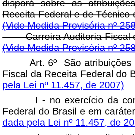
disporá sobre as atribuiçõe
Receita Federal e de 
(Vide Medida Provisória nº 25
Carreira Auditoria-Fi
(Vide Medida Provisória nº 25
Art. 6º
São
atribuições
Fiscal
da
Receita
Federal
do
pela Lei nº 11.457, de 2007)
I
-
no
exercício
da
co
Federal
do
Brasil
e
em
caráte
dada pela Lei nº 11.457, de 2