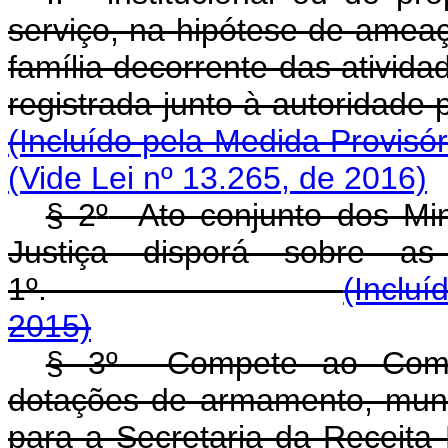
serviço, na hipótese de ameaç
família decorrente das ativi
registrada junto à aut
(Incluído pela Medida Provisór
(Vide Lei nº 13.265, de 2016)
§ 2
º
Ato conjunto dos Min
Justiça disporá sobre a
1
º
.
(Incluí
2015)
§ 3
º
Compete ao Comand
dotações de armamento, muni
para a Secretaria da 