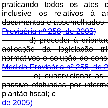
praticando todos os atos de
inclusive os relativos à a
documentos e a
Provisória nº 258, de 2005)
d) proceder à orienta
aplicação da legislação tr
normativos e solu
Medida Provisória nº 258, de 
e) supervisionar as 
passivo efetuadas por intermé
plantão fiscal
de 2005)