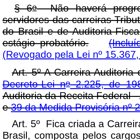
o
§ 6
Não haverá progres
servidores das carreiras Tribu
do Brasil e de Auditoria-Fisc
estágio probatório.
(Inclu
(Revogado pela Lei nº 15.367,
Art. 5º A Carreira Auditoria
o
Decreto-Lei n
2.225, de 19
Auditoria da Receit
e
39 da Medida Provisória nº 
Art. 5º
Fica
criada
a
Carreir
Brasil,
composta
pelos
cargo