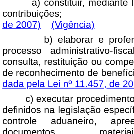
a)
constituir,
mediante
contribuições
de 2007)
(Vigência)
b)
elaborar
e
profer
processo
administrativo-fiscal
consulta,
restituição
ou
compe
de
reconhecimento
de
benefíc
dada pela Lei nº 11.457, de 2
c)
executar
procediment
definidos
na
legislação
específ
controle
aduaneiro,
apre
documentos,
materiai