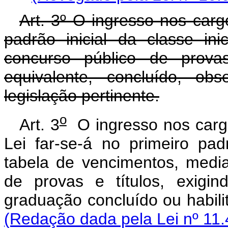
Art. 3º O ingresso nos cargo
padrão inicial da classe ini
concurso público de provas
equivalente, concluído, ob
legislação pertinente.
o
Art.
3
O
ingresso
nos
car
Lei
far-se-á
no
primeiro
pad
tabela
de
vencimentos,
medi
de
provas
e
títulos,
exigin
graduação
concluído
ou
habil
(Redação dada pela Lei nº 11.