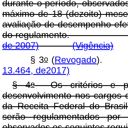
durante
o
período,
observado
máximo
de
18
(dezoito)
mese
avaliação
de
desempenho
efe
do
regulamento
de 2007)
(Vigência)
o
§ 3
(
Revogado
13.464, de2017)
o
§ 4
Os critérios e pro
desenvolvimento nos cargos d
da Receita Federal do Brasil
serão regulamentados por 
observados os seguin