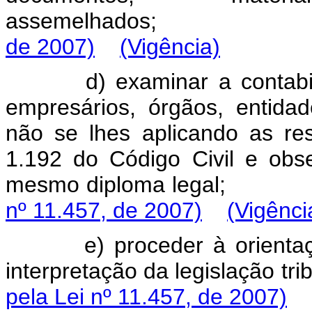
assemelhados
de 2007)
(Vigência)
d)
examinar
a
contab
empresários,
órgãos,
entidad
não
se
lhes
aplicando
as
re
1.192
do
Código
Civil
e
obs
mesmo
diploma
leg
nº 11.457, de 2007)
(Vigênci
e)
proceder
à
orienta
interpretação
da
legislação
t
pela Lei nº 11.457, de 2007)