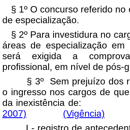
§ 1º O concurso referido no 
de especialização.
§ 2º Para investidura no car
áreas de especialização em 
será exigida a comprova
profissional, em nível de pós-
§ 3º
Sem
prejuízo
dos
o
ingresso
nos
cargos
de
que
da
inexistência
de
2007)
(Vigência)
I
-
registro
de
anteceden