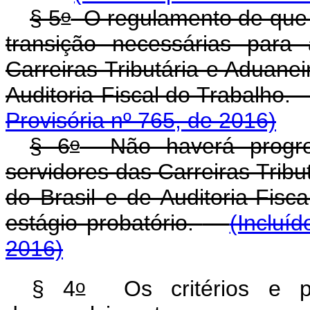
o
§ 5
O regulamento de que t
transição necessárias par
Carreiras Tributária e Aduanei
Auditoria-Fiscal do
Provisória nº 765, de 2016)
o
§ 6
Não haverá progres
servidores das Carreiras Tribu
do Brasil e de Auditoria-Fisc
estágio probatório.
(Incluí
2016)
o
§ 4
Os critérios e pr