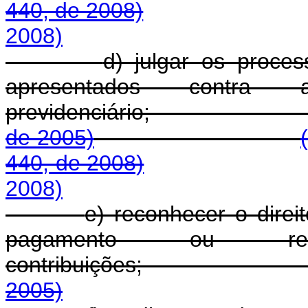
440, de 2008)
2008)
d) julgar os proce
apresentados contra 
previdenciár
de 2005)
440, de 2008)
2008)
e) reconhecer o direi
pagamento ou rec
contribuições
2005)