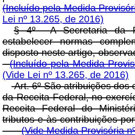
(Incluído pela Medida Provisór
Lei nº 13.265, de 2016)
§ 4
º
A Secretaria da Re
estabelecer normas comple
disposto neste artigo, o
(Incluído pela Medida Provi
(Vide Lei nº 13.265, de 2016)
Art. 6º São atribuições dos
da Receita Federal, no exercí
Receita Federal do Ministé
tributos e às contribu
(Vide Medida Provisória n