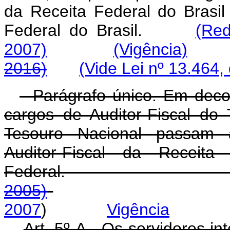
da
Receita
Federal
do
Brasil
Federal
do
Brasil.
(Red
2007)
(Vigência)
2016)
(Vide Lei nº 13.464,
Parágrafo único. Em decor
cargos de Auditor-Fiscal do
Tesouro Nacional passam a
Auditor-Fiscal da Receit
Federal
2005)
2007
)
Vigência
Art. 5
º
-A. Os servidores int