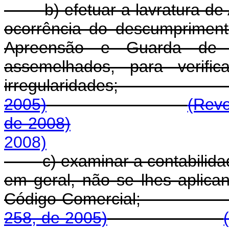
b) efetuar a lavratura d
ocorrência do descumpriment
Apreensão e Guarda de do
assemelhados, para verifi
irregularidades
2005)
(Revo
de 2008)
2008)
c) examinar a contabilid
em geral, não se lhes aplica
Código Comer
258, de 2005)