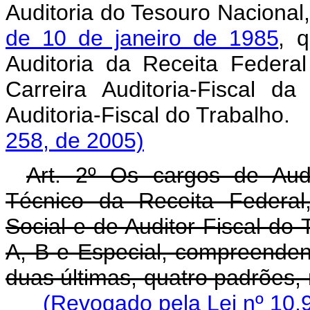
Auditoria do Tesouro Nacional
de 10 de janeiro de 1985
, 
Auditoria da Receita Federa
Carreira Auditoria-Fiscal d
Auditoria-Fiscal do T
258, de 2005)
Art. 2º Os cargos de Audi
Técnico da Receita Federal,
Social e de Auditor-Fiscal do
A, B e Especial, compreendend
duas últimas, quatro padrões, 
(Revogado pela Lei nº 10.