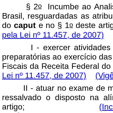
o
§
2
Incumbe
ao
Anali
Brasil,
resguardadas
as
atrib
o
do
caput
e
no
§
1
deste
a
pela Lei nº 11.457, de 2007)
I
-
exercer
atividades
preparatórias
ao
exercício
das
Fiscais
da
Receita
Federal
do
Lei nº 11.457, de 2007)
(Vig
II
-
atuar
no
exame
de
m
ressalvado
o
disposto
na
al
artigo;
(In