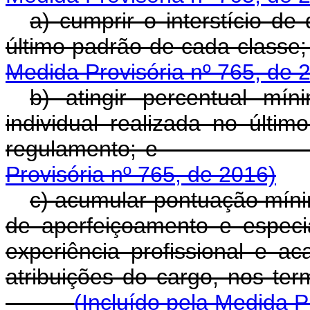
a) cumprir o interstício de
último padrão de
Medida Provisória nº 765, de 
b) atingir percentual m
individual realizada no últi
regulamen
Provisória nº 765, de 2016)
c) acumular pontuação míni
de aperfeiçoamento e espec
experiência profissional e 
atribuições do cargo, nos te
(Incluído pela Medida P