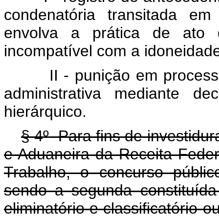
condenatória
transitada
em
envolva
a
prática
de
ato
incompatível
com
a
idoneidad
II
-
punição
em
proces
administrativa
mediante
dec
hierárquico.
§ 4
º
Para fins de investidur
e Aduaneira da Receita Federa
Trabalho, o concurso públi
sendo a segunda constituída
eliminatório e classifica