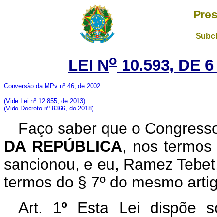
Pres
Subch
o
LEI N
10.593, DE 
Conversão da MPv nº 46, de 2002
(V
ide Lei nº 12.855, de 2013)
(Vide Decreto nº 9366, de 2018)
Faço saber que o Congresso
DA REPÚBLICA
, nos termos 
sancionou, e eu, Ramez Tebet
termos do § 7º do mesmo artig
Art. 1
º
Esta Lei dispõe so