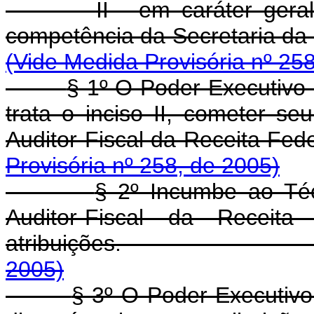
II - em caráter gera
competência da Secre
(Vide Medida Provisória nº 25
§ 1º O Poder Executivo 
trata o inciso II, cometer seu
Auditor-Fiscal da R
Provisória nº 258, de 2005)
§ 2º Incumbe ao Téc
Auditor-Fiscal da Receit
atribuições
2005)
§ 3º O Poder Executivo,