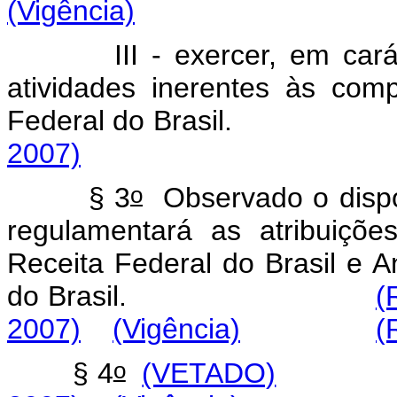
(Vigência)
III
-
exercer,
em
cará
atividades
inerentes
às
comp
Federal
do
Brasi
2007)
o
§
3
Observado
o
disp
regulamentará
as
atribuiçõe
Receita
Federal
do
Brasil
e
An
do
Brasil.
(
2007)
(Vigência)
(
o
§
4
(VETADO)