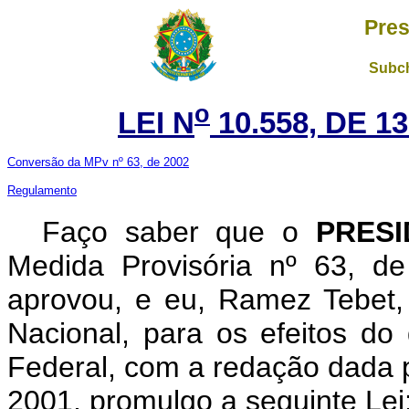
Pres
Subch
o
LEI N
10.558, DE 
Conversão da MPv nº 63, de 2002
Regulamento
Faço saber que o
PRES
Medida Provisória nº 63, d
aprovou, e eu, Ramez Tebet
Nacional, para os efeitos do 
Federal, com a redação dada p
2001, promulgo a seguinte Lei