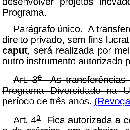
desenvolver projetos inovad
Programa.
Parágrafo único. A transfe
direito privado, sem fins lucr
caput
,
será realizada por me
outro instrumento autorizado po
o
Art. 3
As transferências 
Programa Diversidade na Un
período de três anos.
(Revogad
o
Art. 4
Fica autorizada a 