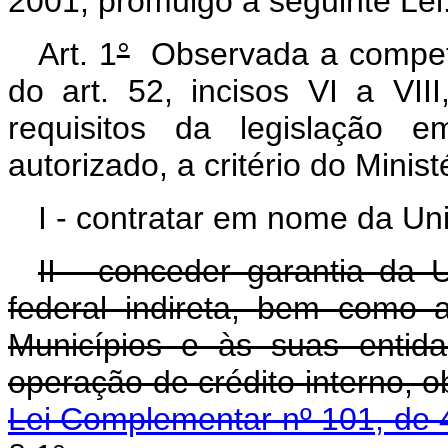
2001, promulgo a seguinte Lei
Art. 1
°
Observada a competê
do art. 52, incisos VI a VII
requisitos da legislação e
autorizado, a critério do Minis
I - contratar em nome da Uni
II - conceder garantia da 
federal indireta, bem como a
Municípios e às suas entida
operação de crédito interno, o
Lei Complementar nº 101, de 