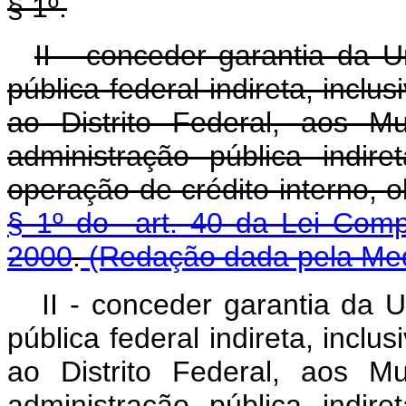
§ 1º.
II - conceder garantia da 
pública federal indireta, inclu
ao Distrito Federal, aos M
administração pública indire
operação de crédito interno, o
§ 1º do art. 40 da Lei Comp
2000
.
(Redação dada pela Medi
II - conceder garantia da 
pública federal indireta, inclu
ao Distrito Federal, aos M
administração pública indire