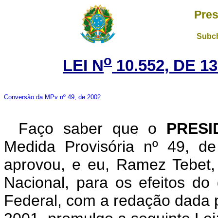
Pres
Subch
o
LEI N
10.552, DE 
Conversão da MPv nº 49, de 2002
Faço saber que o
PRESI
Medida Provisória nº 49, d
aprovou, e eu, Ramez Tebet
Nacional, para os efeitos do 
Federal, com a redação dada p