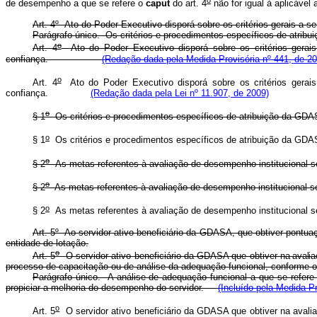
de desempenho a que se refere o
caput
do art. 4
não for igual à aplic
Art. 4º Ato do Poder Executivo disporá sobre os critérios gerais a
Parágrafo único. Os critérios e procedimentos específicos de atribu
o
Art. 4
Ato do Poder Executivo disporá sobre os critérios gera
confiança.
(Redação dada pela Medida Provisória nº 441, de 20
o
Art. 4
Ato do Poder Executivo disporá sobre os critérios gera
confiança.
(Redação dada pela Lei nº 11.907, de 2009)
o
§ 1
Os critérios e procedimentos específicos de atribuição da GDA
o
§ 1
Os critérios e procedimentos específicos de atribuição 
o
§ 2
As metas referentes à avaliação de desempenho instituci
o
§ 2
As metas referentes à avaliação de desempenho instituci
o
§ 2
As metas referentes à avaliação de desempenho instituci
Art. 5º Ao servidor ativo beneficiário da GDASA, que obtiver pontua
entidade de lotação.
o
Art. 5
O servidor ativo beneficiário da GDASA que obtiver
na avalia
processo de capacitação ou de análise da adequação funcional, conforme o 
Parágrafo único. A análise de adequação funcional a que se refer
propiciar a melhoria do desempenho do servidor.
(Incluído pela Medida Pr
o
Art. 5
O servidor ativo beneficiário da GDASA que obtiver na avali