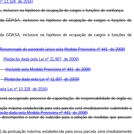
 nº 13.328, de 2016)
, inclusive na hipótese de ocupação de cargos e funções de confiança.
 da GDASA, inclusive na hipótese de ocupação de cargos e funções de
 da GDASA, inclusive na hipótese de ocupação de cargos e funções de
(Renumerado do parágrafo único pela Medida Provisória nº 441, de 2008)
a.
(Redação dada pela Lei nº 11.907, de 2009)
sa.
(Incluído pela Medida Provisória nº 441, de 2008)
a.
(Redação dada pela Lei nº 11.907, de 2009)
pela Lei nº 13.328, de 2016)
, será assegurado processo de capacitação, de responsabilidade do órgão ou
uação máxima estabelecida para esta parcela
será imediatamente submetido a
ação dada pela Medida Provisória nº 441, de 2008)
 do desempenho e servir de subsídio para a adoção de medidas que possam
to) da pontuação máxima estabelecida para essa parcela será imediatamente