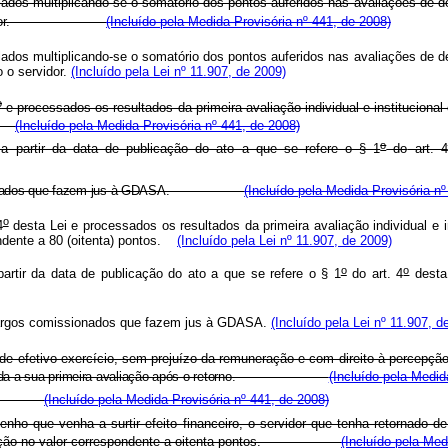
dos multiplicando-se o somatório dos pontos auferidos nas avaliações de de
or.
(Incluído pela Medida Provisória nº 441, de 2008)
dos multiplicando-se o somatório dos pontos auferidos nas avaliações de de
 o servidor.
(Incluído pela Lei nº 11.907, de 2009)
o
e processados os resultados da primeira avaliação individual e institucional
os.
(Incluído pela Medida Provisória nº 441, de 2008)
o
 a partir da data de publicação do ato a que se refere
o § 1
do
art. 4
comissionados que fazem jus à GDASA.
(Incluído pela Medida Provisória nº
o
4
desta Lei e processados os resultados da primeira avaliação individual e i
ndente a 80 (oitenta) pontos.
(Incluído pela Lei nº 11.907, de 2009)
o
o
partir da data de publicação do ato a que se refere o § 1
do art. 4
desta
 cargos comissionados que fazem jus à GDASA.
(Incluído pela Lei nº 11.907, d
 efetivo exercício, sem prejuízo da remuneração e com direito à percepção
processada a sua primeira avaliação após o retorno.
(Incluído pela Medid
(Incluído pela Medida Provisória nº 441, de 2008)
ho que venha a surtir efeito financeiro, o servidor que tenha retornado d
atificação no valor correspondente a oitenta pontos.
(Incluído pela Med