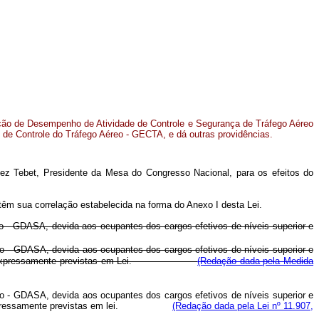
ação de Desempenho de Atividade de Controle e Segurança de Tráfego Aéreo
 de Controle do Tráfego Aéreo - GECTA, e dá outras providências.
ez Tebet, Presidente da Mesa do Congresso Nacional, para os efeitos do
têm sua correlação estabelecida na forma do Anexo I desta Lei.
reo - GDASA, devida aos ocupantes dos cargos efetivos de níveis superior e
o - GDASA, devida aos ocupantes dos cargos efetivos de níveis superior e
s exceções expressamente previstas em Lei.
(Redação dada pela Medida
o - GDASA, devida aos ocupantes dos cargos efetivos de níveis superior e
ceções expressamente previstas em lei.
(Redação dada pela Lei nº 11.907,