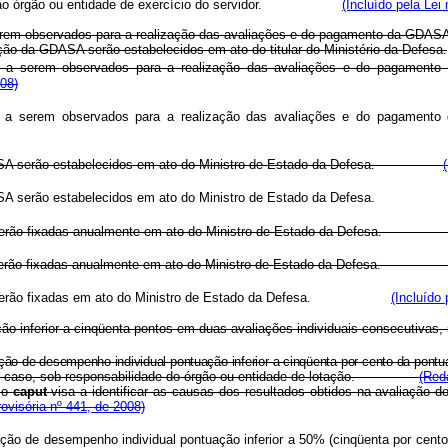
ável ao órgão ou entidade de exercício do servidor.
(Incluído pela Lei
 serem observados para a realização das avaliações e do pagamento da GDASA
ição da GDASA serão estabelecidos em ato do titular do Ministério da Defesa.
is a serem observados para a realização das avaliações e do pagamento
08)
is a serem observados para a realização das avaliações e do pagamento
SA serão estabelecidos em ato do Ministro de Estado da Defesa.
da GDASA serão estabelecidos em ato do Ministro de Estado da Defes
onal serão fixadas anualmente em ato do Ministro de Estado da Defe
onal serão fixadas anualmente em ato do Ministro de Estado da Defes
onal serão fixadas em ato do Ministro de Estado da Defesa.
(Incluído 
ção inferior a cinqüenta pontos em duas avaliações individuais consecutivas
ção de desempenho individual pontuação inferior a cinqüenta por cento da pont
caso, sob responsabilidade do órgão ou entidade de lotação.
(Red
e o
caput
visa a identificar as causas dos resultados obtidos na avaliação
ovisória nº 441, de 2008)
ação de desempenho individual pontuação inferior a 50% (cinqüenta por cen