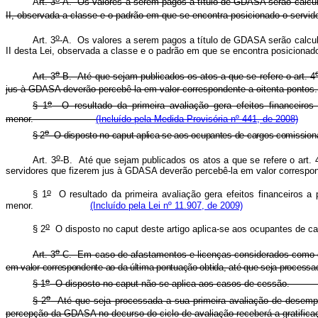
A
rt. 3
-A.
Os valores a serem pagos a título de GDASA serão calcula
II, observada a classe e o padrão em que se encontra posicionado o servid
o
Art. 3
-A.
Os valores a serem pagos a título de GDASA serão calcula
II desta Lei, observada a classe e o padrão em que se encontra posicionado
o
Art. 3
-B.
Até que sejam publicados os atos a que se refere o art. 4
jus à GDASA deverão percebê-la em valor correspondente
a oitenta pont
o
§ 1
O resultado da primeira avaliação gera efeitos financeiros
menor.
(Incluído pela Medida Provisória nº 441, de 2008)
o
§ 2
O disposto no caput aplica-se aos ocupantes de cargos 
o
Art. 3
-B.
Até que sejam publicados os atos a que se refere o art. 
servidores que fizerem jus à GDASA deverão percebê-la em valor correspo
o
§ 1
O resultado da primeira avaliação gera efeitos financeiros a 
menor.
(Incluído pela Lei nº 11.907, de 2009)
o
§ 2
O disposto no caput deste artigo aplica-se aos ocupantes de
o
Art. 3
-C.
Em caso de afastamentos e licenças considerados como de
em valor correspondente ao da última pontuação obtida, até que seja 
o
§ 1
O disposto no caput não se aplica aos casos de cessão.
o
§ 2
Até que seja processada a sua primeira avaliação de desempen
percepção da GDASA no decurso do ciclo de avaliação receberá a gr