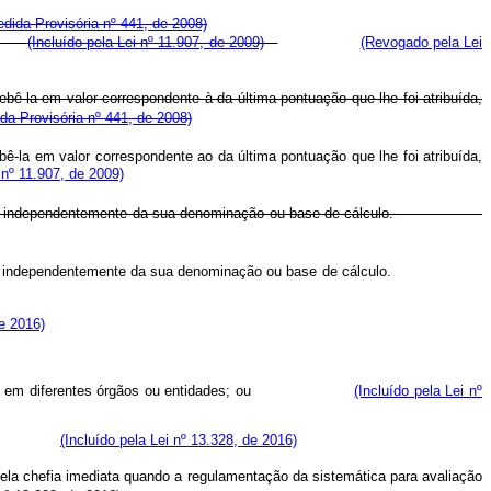
edida Provisória nº 441, de 2008)
dor.
(Incluído pela Lei nº 11.907, de 2009)
(Revogado pela Lei
-la em valor correspondente à da última pontuação que lhe foi atribuída,
ida Provisória nº 441, de 2008)
la em valor correspondente ao da última pontuação que lhe foi atribuída,
 nº 11.907, de 2009)
, independentemente da sua denominação ou base de cálculo.
tividade, independentemente da sua denominação ou base de cálculo.
de 2016)
mero de dias em diferentes órgãos ou entidades; ou
(Incluído pela Lei nº
dacional.
(Incluído pela Lei nº 13.328, de 2016)
ela chefia imediata quando a regulamentação da sistemática para avaliação