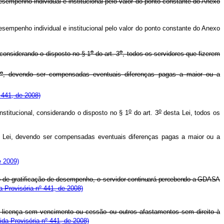
sempenho individual e institucional pelo valor do ponto constante do Anexo
sempenho individual e institucional pelo valor do ponto constante do Anexo
o
o
 considerando o disposto no § 1
do art. 3
, todos os servidores que fizerem
o
, devendo ser compensadas eventuais diferenças pagas a maior ou a
 441, de 2008)
o
o
nstitucional, considerando o disposto no § 1
do art. 3
desta Lei, todos os
 Lei, devendo ser compensadas eventuais diferenças pagas a maior ou a
e 2009)
 de gratificação de desempenho, o servidor
continuará percebendo a GDASA
a Provisória nº 441, de 2008)
e licença sem vencimento ou cessão ou outros afastamentos sem direito à
ida Provisória nº 441, de 2008)