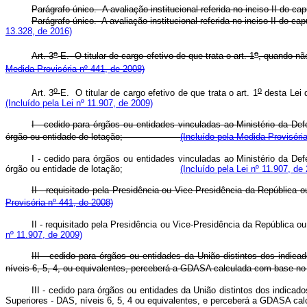
Parágrafo único. A avaliação institucional referida no inciso II do ca
Parágrafo único. A avaliação institucional referida no inciso II 
13.328, de 2016)
o
o
Art. 3
-E.
O titular de cargo efetivo de que trata o art. 1
, quando nã
Medida Provisória nº 441, de 2008)
o
o
Art. 3
-E.
O titular de cargo efetivo de que trata o art. 1
desta Lei
(Incluído pela Lei nº 11.907, de 2009)
I - cedido para órgãos ou entidades vinculadas ao Ministério da D
órgão ou entidade de lotação;
(Incluído pela Medida Provisóri
I - cedido para órgãos ou entidades vinculadas ao Ministério da D
órgão ou entidade de lotação;
(Incluído pela Lei nº 11.907, de
II - requisitado pela Presidência ou Vice-Presidência da República
Provisória nº 441, de 2008)
II - requisitado pela Presidência ou Vice-Presidência da Repúb
nº 11.907, de 2009)
III - cedido para órgãos ou entidades da União distintos dos indi
níveis 6, 5, 4, ou equivalentes, perceberá a GDASA calculada com base no r
III - cedido para órgãos ou entidades da União distintos dos indica
Superiores - DAS, níveis 6, 5, 4 ou equivalentes, e perceberá a GDASA cal