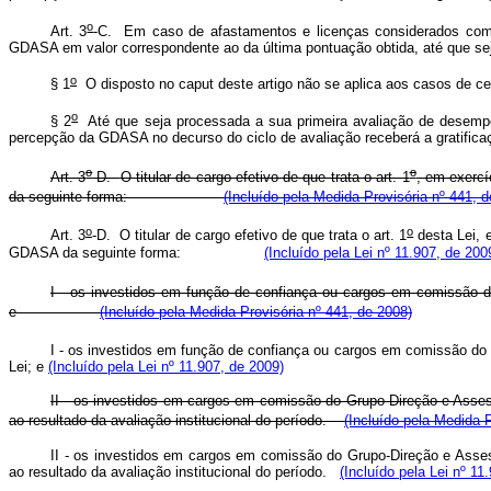
o
Art. 3
-C.
Em caso de afastamentos e licenças considerados como 
GDASA em valor correspondente ao da última pontuação obtida, até q
o
§ 1
O disposto no caput deste artigo não se aplica aos c
o
§ 2
Até que seja processada a sua primeira avaliação de desempen
percepção da GDASA no decurso do ciclo de avaliação receberá a gra
o
o
Art. 3
-D.
O titular de cargo efetivo de que trata o art. 1
, em exercí
da seguinte forma:
(Incluído pela Medida Provisória nº 441, 
o
o
Art. 3
-D.
O titular de cargo efetivo de que trata o art. 1
desta Lei, 
GDASA da seguinte forma:
(Incluído pela Lei nº 11.907, de 200
I - os investidos em função de confiança ou cargos em comissão d
e
(Incluído pela Medida Provisória nº 441, de 2008)
I - os investidos em função de confiança ou cargos em comissão do 
Lei; e
(Incluído pela Lei nº 11.907, de 2009)
II - os investidos em cargos em comissão do Grupo-Direção e Asses
ao resultado da avaliação institucional do período.
(Incluído pela Medida P
II - os investidos em cargos em comissão do Grupo-Direção e Asse
ao resultado da avaliação institucional do período.
(Incluído pela Lei nº 11