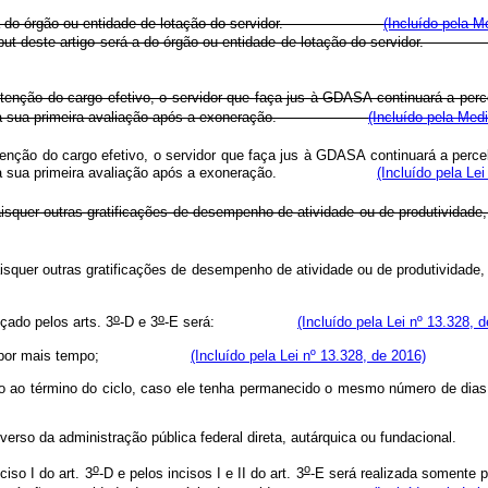
III será a do órgão ou entidade de lotação do servidor.
(Incluído pela M
II do caput deste artigo será a do órgão ou entidade de lotação do servi
ão do cargo efetivo, o servidor que faça jus à GDASA continuará a percebê
 sua primeira avaliação após a exoneração.
(Incluído pela Med
o do cargo efetivo, o servidor que faça jus à GDASA continuará a percebê-
essada a sua primeira avaliação após a exoneração.
(Incluído pela Lei
quer outras gratificações de desempenho de atividade ou de produtividade
aisquer outras gratificações de desempenho de atividade ou de produ
o
o
çado pelos arts. 3
-D e 3
-E será:
(Incluído pela Lei nº 13.328, 
exercício por mais tempo;
(Incluído pela Lei nº 13.328, de 2016)
exercício ao término do ciclo, caso ele tenha permanecido o mesmo nú
rgão diverso da administração pública federal direta, autárquica ou fun
o
o
iso I do art. 3
-D e pelos incisos I e II do art. 3
-E será realizada somente p