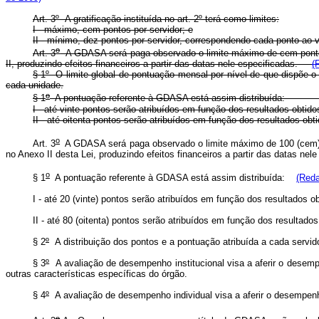
Art. 3º A gratificação instituída no art. 2º terá como limites:
I - máximo, cem pontos por servidor; e
II - mínimo, dez pontos por servidor, correspondendo cada ponto ao v
o
Art. 3
A GDASA
será paga observado o limite máximo de cem ponto
II,
produzindo efeitos financeiros a partir das datas nele especificadas
.
(
§ 1º O limite global de pontuação mensal por nível de que dispõe o
cada unidade.
o
§ 1
A pontuação referente à GDASA está assim distri
I - até vinte pontos serão atribuídos em função dos resultad
II - até oitenta pontos serão atribuídos em função dos result
o
Art. 3
A GDASA será paga observado o limite máximo de 100 (cem) po
no Anexo II desta Lei, produzindo efeitos financeiros a partir das datas ne
o
§ 1
A pontuação referente à GDASA está assim distribuída:
(Reda
I - até 20 (vinte) pontos serão atribuídos em função dos resultados
II - até 80 (oitenta) pontos serão atribuídos em função dos resulta
§ 2
º
A distribuição dos pontos e a pontuação atribuída a cada servido
§ 3
º
A avaliação de desempenho institucional visa a aferir o desempe
outras características específicas do órgão.
§ 4
º
A avaliação de desempenho individual visa a aferir o desempenho
o