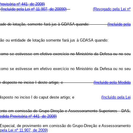
rovisória nº 441, de 2008)
.
(Incluído pela Lei nº 11.907, de 20090)
(Revogado pela Lei nº
idade de lotação, somente fará jus à GDASA quando:
(Incluído pela
 seu órgão ou entidade de lotação somente fará jus à GDASA quando:
como se estivesse em efetivo exercício no Ministério da Defesa ou no seu
como se estivesse em efetivo exercício no Ministério da Defesa ou no seu
disposto no inciso I deste artigo; e
(Incluído pela Medida
conforme disposto no inciso I do caput deste artigo; e
(Incluído pela Lei
ovimento em comissão do Grupo-Direção e Assessoramento Superiores - DAS,
edida Provisória nº 441, de 2008)
reza Especial, de provimento em comissão do Grupo-Direção e Assessoramento
 pela Lei nº 11.907, de 2009)