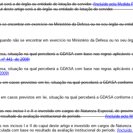
put será a do órgão ou entidade de lotação do servidor.
(Incluído pela Medida P
do caput deste artigo será a do órgão ou entidade de lotação do servidor
o se encontrar em exercício no Ministério da Defesa ou no seu órgão ou ent
 quando não se encontrar em exercício no Ministério da Defesa ou no
efesa, situação na qual perceberá a GDASA com base nas regras aplicáveis 
a nº 441, de 2008)
efesa, situação na qual perceberá a GDASA com base nas regras aplicáveis 
 2009)
 ou em casos previstos em lei, situação na qual perceberá a GDASA conforme 
lica ou em casos previstos em lei, situação na qual perceberá a GDASA 
cados nos inciso I e II e investido em cargos de Natureza Especial, de pr
esultado da avaliação institucional do período.
(Incluído pela M
dos nos incisos I e II do caput deste artigo e investido em cargos de Natu
culada com base no resultado da avaliação institucional do período.
(Incluído