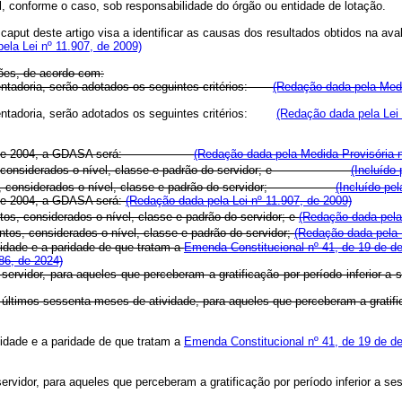
cional, conforme o caso, sob responsabilidade do órgão ou entidade de
 caput deste artigo visa a identificar as causas dos resultados obtidos na 
ela Lei nº 11.907, de 2009)
ões, de acordo com:
entadoria, serão adotados os seguintes critérios:
(Redação dada pela Medi
sentadoria, serão adotados os seguintes critérios:
(Redação dada pela Lei 
fevereiro de 2004, a GDASA será:
(Redação dada pela Medida Provisória n
ntos, considerados o nível, classe e padrão do servidor; e
(Incluído
ontos, considerados o nível, classe e padrão do servidor;
(Incluído pe
o de 2004, a GDASA será:
(Redação dada pela Lei nº 11.907, de 2009)
tos, considerados o nível, classe e padrão do servidor; e
(Redação dada pela 
ntos, considerados o nível, classe e padrão do servidor;
(Redação dada pela L
alidade e a paridade de que tratam a
Emenda Constitucional nº 41, de 19 de 
86, de 2024)
do servidor, para aqueles que perceberam a gratificação por período inferi
 últimos sessenta meses de atividade, para aqueles que perceberam a grati
alidade e a paridade de que tratam a
Emenda Constitucional nº 41, de 19 de 
servidor, para aqueles que perceberam a gratificação por período inferior a s