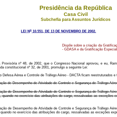
Presidência da República
Casa Civil
Subchefia para Assuntos Jurídicos
o
LEI N
10.551, DE 13 DE NOVEMBRO DE 2002.
Dispõe sobre a criação da Gratific
- GDASA e da Gratificação Especial
Provisória nº 48, de 2002, que o Congresso Nacional aprovou, e eu, Ram
a constitucional nº 32, de 2001, promulgo a seguinte Lei:
po Defesa Aérea e Controle de Tráfego Aéreo - DACTA ficam reestruturados e 
tificação de Desempenho de Atividade de Controle e Segurança de Tráfego Aé
icação de Desempenho de Atividade de Controle e Segurança de Tráfego Aére
 DACTA, quando no exercício das atribuições do cargo, ressalvadas a
icação de Desempenho de Atividade de Controle e Segurança de Tráfego Aére
ACTA, quando no exercício das atribuições do cargo, ressalvadas as ex