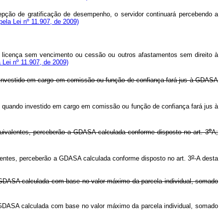
pção de gratificação de desempenho, o servidor continuará percebendo a
 pela Lei nº 11.907, de 2009)
e licença sem vencimento ou cessão ou outros afastamentos sem direito à
a Lei nº 11.907, de 2009)
o investido em cargo em comissão ou função de confiança fará jus à GDASA
, quando investido em cargo em comissão ou função de confiança fará jus à
o
uivalentes, perceberão a GDASA calculada conforme disposto no art. 3
A;
o
lentes, perceberão a GDASA calculada conforme disposto no art. 3
-A desta
a GDASA calculada com base no valor máximo da parcela individual, somado
 GDASA calculada com base no valor máximo da parcela individual, somado