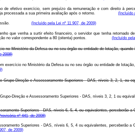
de efetivo exercício, sem prejuízo da remuneração e com direito à perce
ue seja processada a sua primeira avaliação após o retorno.
(Incluído
asos de cessão.
(Incluído pela Lei nº 11.907, de 2009)
ho que venha a surtir efeito financeiro, o servidor que tenha retornado d
tificação no valor correspondente a 80 (oitenta) pontos.
(Incluído pel
cio no Ministério da Defesa ou no seu órgão ou entidade de lotação, quand
de 2008)
em exercício no Ministério da Defesa ou no seu órgão ou entidade de lotação
9)
o Grupo-Direção e Assessoramento Superiores - DAS, níveis 3, 2, 1, ou eq
Grupo-Direção e Assessoramento Superiores - DAS, níveis 3, 2, 1 ou equiva
soramento Superiores - DAS, níveis 6, 5, 4, ou equivalentes, perceberão 
rovisória nº 441, de 2008)
ssoramento Superiores - DAS, níveis 6, 5, 4 ou equivalentes, perceberão a
.907, de 2009)