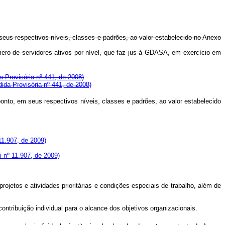
eus respectivos níveis, classes e padrões, ao valor estabelecido no Anexo
mero de servidores ativos por nível, que faz jus à GDASA, em exercício em
a Provisória nº 441, de 2008)
dida Provisória nº 441, de 2008)
nto, em seus respectivos níveis, classes e padrões, ao valor estabelecido
11.907, de 2009)
 nº 11.907, de 2009)
ojetos e atividades prioritárias e condições especiais de trabalho, além de
ntribuição individual para o alcance dos objetivos organizacionais.