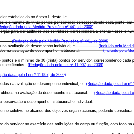
alor estabelecido no Anexo II desta Lei.
s e o mínimo de trinta pontos por servidor, correspondendo cada ponto, em s
Redação dada pela Medida Provisória nº 441, de 2008)
 órgão para ser atribuído aos servidores corresponderá a oitenta vezes o nú
buída:
(Redação dada pela Medida Provisória nº 441, de 2008)
os obtidos na avaliação de desempenho individual; e
(Incluído pela Medid
ados obtidos na avaliação de desempenho institucional.
(Incluído pela Me
ntos e o mínimo de 30 (trinta) pontos por servidor, correspondendo cada po
le especificadas.
(Redação dada pela Lei nº 11.907, de 2009)
ção dada pela Lei nº 11.907, de 2009)
 obtidos na avaliação de desempenho individual; e
(Redação dada pela Lei nº 
dos obtidos na avaliação de desempenho institucional.
(Redação dada pela Lei
r observarão o desempenho institucional e individual.
nho coletivo no alcance dos objetivos organizacionais, podendo considerar pr
 do servidor no exercício das atribuições do cargo ou função, com foco na co