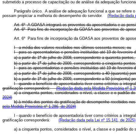
submetido a processo de capacitação ou de análise da adequação fun
Parágrafo único. A análise de adequação funcional a que se refere o
possam propiciar a melhoria do desempenho do servidor.
(Redação dada p
Art. 6º A GDASA integrará os proventos da aposentadoria e as pens
Art. 6º Para fins de incorporação da GDASA aos proventos de apos
Art. 6º Para fins de incorporação da GDASA aos proventos de apo
I - a média dos valores recebidos nos últimos sessenta meses; ou
I -
para as aposentadorias e pensões instituídas até 19 de 
o
a) a partir de 1
de julho de 2008, correspondente a quarenta po
o
b) a partir de 1
de julho de 2009, correspondente a cinqüenta p
I -
para as aposentadorias e pensões instituídas até 19 de fevereir
o
a) a partir de 1
de julho de 2008, correspondente a 40 (quarenta) pon
o
b) a partir de 1
de julho de 2009, correspondente a 50 (cinqüenta) po
I - quando o benefício de aposentadoria tiver como critérios a integr
gratificação corresponderá:
(Redação dada pela Medida Provisória nº 1.2
a) a cinquenta pontos, considerados o nível, a classe e o padrão 
2024)
b) à média dos pontos da gratificação de desempenho recebidos nos
pela Medida Provisória nº 1.286, de 2024)
I - quando o benefício de aposentadoria tiver como critérios a integr
gratificação corresponderá:
(Redação dada pela Lei nº 15.141, de 2025)
a) a cinquenta pontos, considerados o nível, a classe e o padrão do 