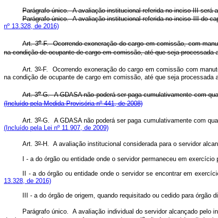
Parágrafo único. A avaliação institucional referida no inciso 
Parágrafo único. A avaliação institucional referida no inciso I
nº 13.328, de 2016)
o
Art. 3
-F.
Ocorrendo exoneração do cargo em comissão, com manutenç
na condição de ocupante de cargo em comissão, até que seja processada a
o
Art. 3
-F.
Ocorrendo exoneração do cargo em comissão com manutençã
na condição de ocupante de cargo em comissão, até que seja proc
o
Art. 3
-G.
A GDASA não poderá ser paga cumulativamente com quais
(Incluído pela Medida Provisória nº 441, de 2008)
o
Art. 3
-G.
A GDASA não poderá ser paga cumulativamente com qu
(Incluído pela Lei nº 11.907, de 2009)
o
Art. 3
-H. A avaliação institucional considerada para o servidor alcan
I - a do órgão ou entidade onde o servidor permaneceu em 
II - a do órgão ou entidade onde o servidor se encontrar em 
13.328, de 2016)
III - a do órgão de origem, quando requisitado ou cedido para ó
Parágrafo único. A avaliação individual do servidor alcançado pelo inc
o