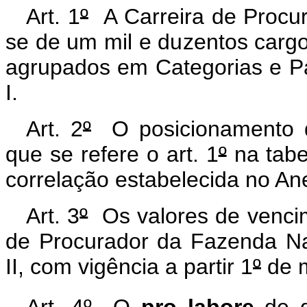
Art. 1
º
A Carreira de Procu
se de um mil e duzentos carg
agrupados em Categorias e P
I.
Art. 2
º
O posicionamento d
que se refere o art. 1
º
na tabe
correlação estabelecida no Ane
Art. 3
º
Os valores de vencim
de Procurador da Fazenda Na
II, com vigência a partir 1
º
de m