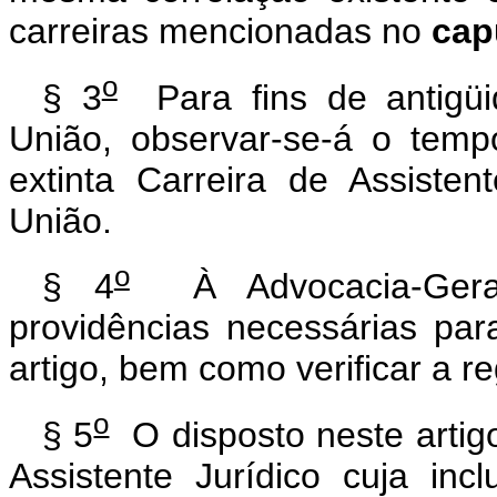
carreiras mencionadas no
cap
o
§ 3
Para fins de antigüi
União, observar-se-á o temp
extinta Carreira de Assisten
União.
o
§ 4
À Advocacia-Geral
providências necessárias pa
artigo, bem como verificar a r
o
§ 5
O disposto neste artigo
Assistente Jurídico cuja in