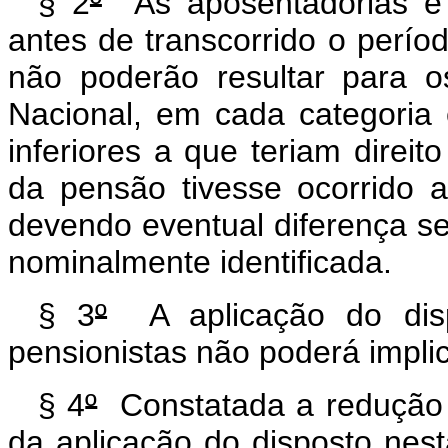
§ 2
º
As aposentadorias e 
antes de transcorrido o períod
não poderão resultar para 
Nacional, em cada categoria
inferiores a que teriam direit
da pensão tivesse ocorrido a
devendo eventual diferença se
nominalmente identificada.
§ 3
º
A aplicação do disp
pensionistas não poderá impli
§ 4
º
Constatada a redução 
da aplicação do disposto nesta