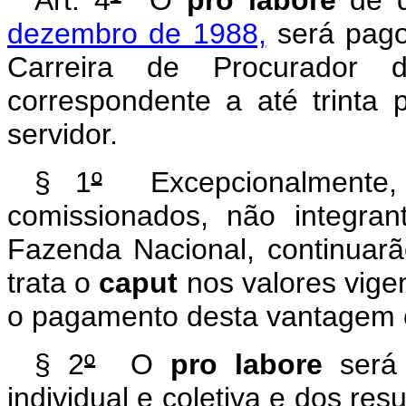
Art. 4
º
O
pro labore
de q
dezembro de 1988,
será pago
Carreira de Procurador 
correspondente a até trinta
servidor.
§ 1
º
Excepcionalmente, 
comissionados, não integra
Fazenda Nacional, continua
trata o
caput
nos valores vige
o pagamento desta vantagem 
§ 2
º
O
pro labore
será 
individual e coletiva e dos re