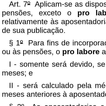
Art. 7
º
Aplicam-se as dispos
pensões, exceto o
pro la
relativamente às aposentador
de sua publicação.
§ 1
º
Para fins de incorpora
ou às pensões, o
pro labore
a
I - somente será devido, s
meses; e
II - será calculado pela mé
meses anteriores à aposentado