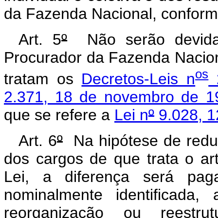
da Fazenda Nacional, conform
Art. 5
º
Não serão devidas
Procurador da Fazenda Nacio
os
tratam os
Decretos-Leis n
2
2.371, 18 de novembro de 1
que se refere a
Lei n
º
9.028, 1
Art. 6
º
Na hipótese de redu
dos cargos de que trata o art
Lei, a diferença será pag
nominalmente identificada,
reorganização ou reestru