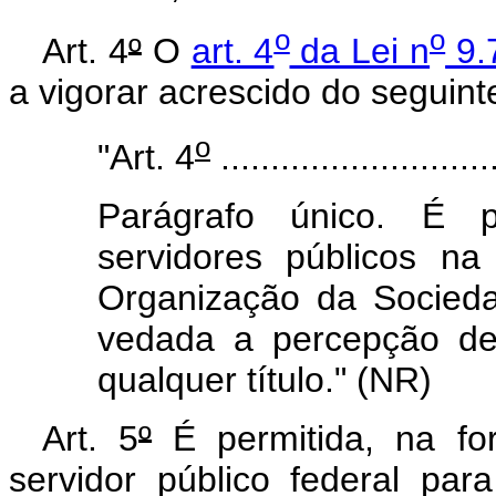
o
o
Art. 4
º
O
art. 4
da Lei n
9.
a vigorar acrescido do seguint
o
"Art. 4
............................
Parágrafo único. É p
servidores públicos n
Organização da Sociedad
vedada a percepção de
qualquer título." (NR)
Art. 5
º
É permitida, na f
servidor público federal pa