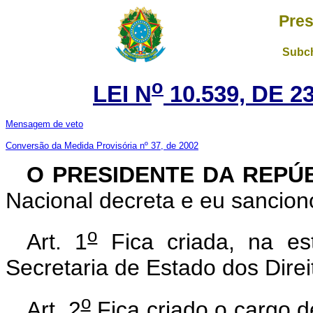
Pres
Subch
o
LEI N
10.539, DE 
Mensagem de veto
Conversão da Medida Provisória nº 37, de 2002
O PRESIDENTE DA REPÚ
Nacional decreta e eu sanciono
o
Art. 1
Fica criada, na es
Secretaria de Estado dos Direi
o
Art. 2
Fica criado o cargo d