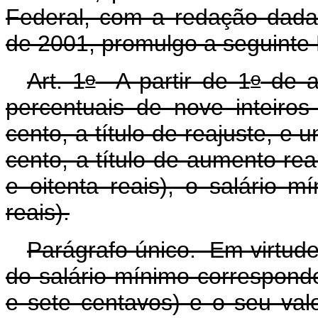
Federal, com a redação dada
de 2001, promulgo a seguinte 
o
o
Art. 1
A partir de 1
de ab
percentuais de nove inteiro
cento, a título de reajuste, e 
cento, a título de aumento rea
e oitenta reais), o salário 
reais).
Parágrafo único. Em virtud
do salário mínimo corresponde
e sete centavos) e o seu val