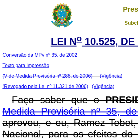
Pres
Subch
o
LEI N
10.525, DE
Conversão da MPv nº 35, de 2002
Texto para impressão
(Vide Medida Provisória nº 288, de 2006)
(Vigência)
(Revogado pela Lei nº 11.321 de 2006)
(Vigência)
Faço saber que o
PRESI
Medida Provisória nº 35, d
aprovou, e eu, Ramez Tebet
Nacional, para os efeitos do 