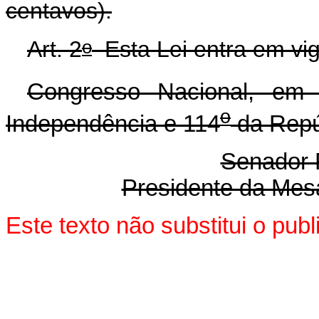
centavos).
o
Art. 2
Esta Lei entra em vig
Congresso Nacional, em
o
Independência e 114
da Repú
Senador
Presidente da Mes
Este texto não substitui o pu