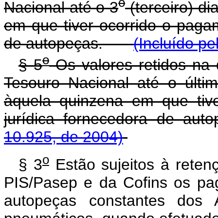
o
Nacional até o 3
(terceiro) d
em que tiver ocorrido o paga
de autopeças.
(Incluído pe
o
§ 5
Os valores retidos na 
Tesouro Nacional até o últi
àquela quinzena em que tiv
jurídica fornecedora de aut
10.925, de 2004)
o
§ 3
Estão sujeitos à reten
PIS/Pasep e da Cofins os pa
autopeças constantes dos 