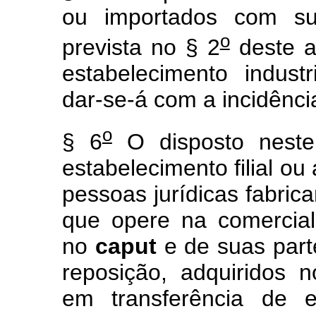
ou importados com sus
o
prevista no § 2
deste a
estabelecimento indust
dar-se-á com a incidênci
o
§ 6
O disposto neste 
estabelecimento filial ou
pessoas jurídicas fabric
que opere na comercial
no
caput
e de suas part
reposição, adquiridos 
em transferência de es