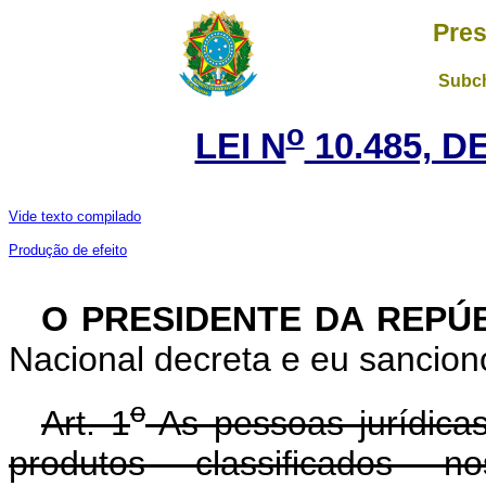
Pres
Subch
o
LEI N
10.485, D
Vide texto compilado
Produção de efeito
O PRESIDENTE DA REPÚ
Nacional decreta e eu sanciono
o
Art. 1
As pessoas jurídicas
produtos classificados n