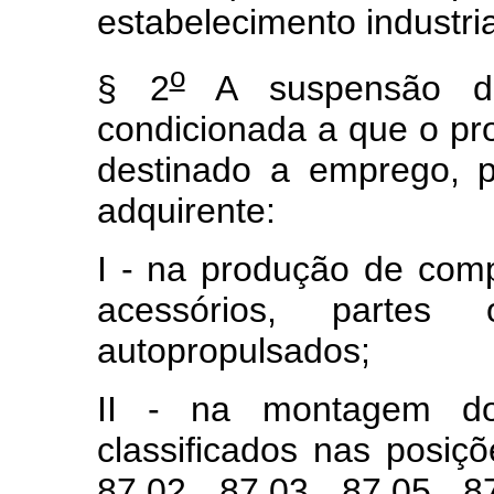
estabelecimento industria
o
§ 2
A suspensão de
condicionada a que o pro
destinado a emprego, pe
adquirente:
I - na produção de comp
acessórios, parte
autopropulsados;
II - na montagem dos
classificados nas posiçõ
87.02, 87.03, 87.05, 