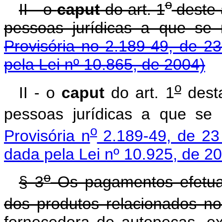
o
II - o
caput
do art. 1
deste 
pessoas jurídicas a que se
Provisória no 2.189-49, de 2
pela Lei nº 10.865, de 2004)
o
II - o
caput
do art. 1
desta
pessoas jurídicas a que se
o
Provisória n
2.189-49, de 23
dada pela Lei nº 10.925, de 2
o
§ 3
Os pagamentos efetuad
dos produtos relacionados no
fornecedora de autopeças, e