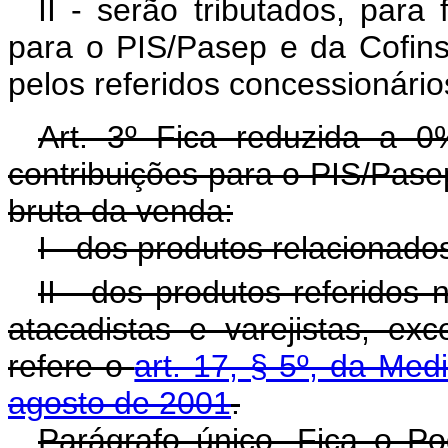
II - serão tributados, para 
para o PIS/Pasep e da Cofins
pelos referidos concessionário
Art. 3º Fica reduzida a 0
contribuições para o PIS/Pasep
bruta da venda:
I - dos produtos relacionados
II - dos produtos referidos n
atacadistas e varejistas, ex
refere o
art. 17, § 5º, da Med
agosto de 2001
.
Parágrafo único. Fica o Po