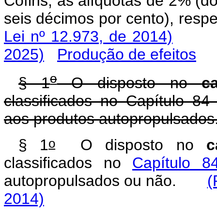
Cofins, às alíquotas de 2% (do
seis décimos por cento), r
Lei nº 12.973, de 2014)
2025)
Produção de efeitos
o
§ 1
O disposto no
c
classificados no Capítulo 84 
aos produtos autopropulsados
o
§ 1
O disposto no
c
classificados no
Capítulo 8
autopropulsados ou não.
(
2014)