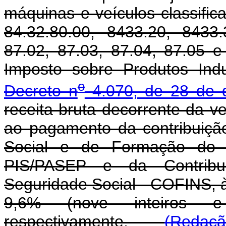
máquinas e veículos classific
84.32.80.00, 8433.20, 8433.
87.02, 87.03, 87.04, 87.05 e
Imposto sobre Produtos Indu
o
Decreto n
4.070, de 28 de 
receita bruta decorrente da v
ao pagamento da contribuiçã
Social e de Formação do P
PIS/PASEP e da Contribu
Seguridade Social - COFINS, à
9,6% (nove inteiros 
respectivamente.
(Redação