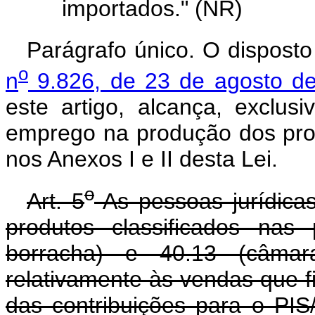
importados." (NR)
Parágrafo único. O dispost
o
n
9.826, de 23 de agosto d
este artigo, alcança, exclus
emprego na produção dos pro
nos Anexos I e II desta Lei.
o
Art. 5
As pessoas jurídicas
produtos classificados nas
borracha) e 40.13 (câmara
relativamente às vendas que f
das contribuições para o PIS