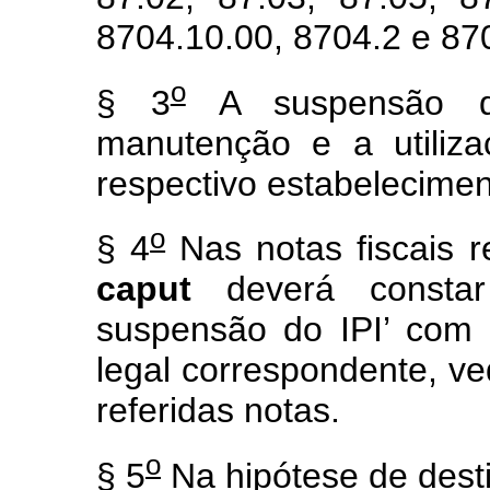
8704.10.00, 8704.2 e 87
o
§ 3
A suspensão d
manutenção e a utiliza
respectivo estabeleciment
o
§ 4
Nas notas fiscais re
caput
deverá constar
suspensão do IPI’ com a
legal correspondente, ve
referidas notas.
o
§ 5
Na hipótese de dest