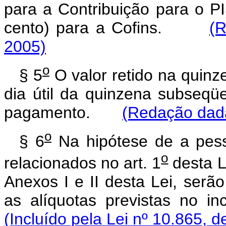
para a Contribuição para o P
cento) para a Cofins.
(R
2005)
o
§ 5
O valor retido na quinze
dia útil da quinzena subseqü
pagamento.
(Redação dada
o
§ 6
Na hipótese de a pesso
o
relacionados no art. 1
desta L
Anexos I e II desta Lei, serão
as alíquotas previstas no in
(Incluído pela Lei nº 10.865, d