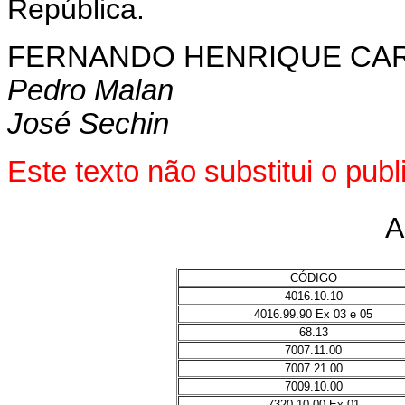
República.
FERNANDO HENRIQUE CA
Pedro Malan
José Sechin
Este texto não substitui o pu
A
CÓDIGO
4016.10.10
4016.99.90 Ex 03 e 05
68.13
7007.11.00
7007.21.00
7009.10.00
7320.10.00 Ex 01