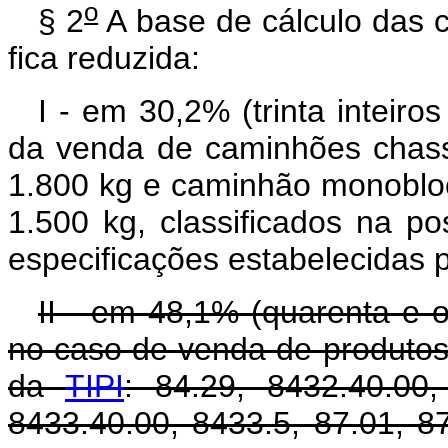
o
§ 2
A base de cálculo das co
fica reduzida:
I - em 30,2% (trinta inteiro
da venda de caminhões chassi
1.800 kg e caminhão monobloco
1.500 kg, classificados na p
especificações estabelecidas p
II - em 48,1% (quarenta e o
no caso de venda de produtos 
da
TIPI
: 84.29, 8432.40.00,
8433.40.00, 8433.5, 87.01, 8