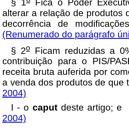
§ 1
Fica o Poder Executiv
alterar a relação de produtos 
decorrência de modificaçõ
(Renumerado do parágrafo únic
o
§ 2
Ficam reduzidas a 0%
contribuição para o PIS/PA
receita bruta auferida por com
a venda dos produtos de que t
2004)
I - o
caput
deste artigo
2004)