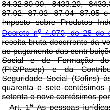
84.32.80.00, 8433.20, 8433.
87.02, 87.03, 87.04, 87.05 e
Imposto sobre Produtos Indu
o
Decreto n
4.070, de 28 de 
receita bruta decorrente da v
ao pagamento das contribuiçõ
Social e de Formação do 
(PIS/Pasep) e da Contrib
Seguridade Social (Cofins) à
quarenta e sete centésimos p
setenta e nove centésimos por
o
Art. 1
As pessoas jurídica