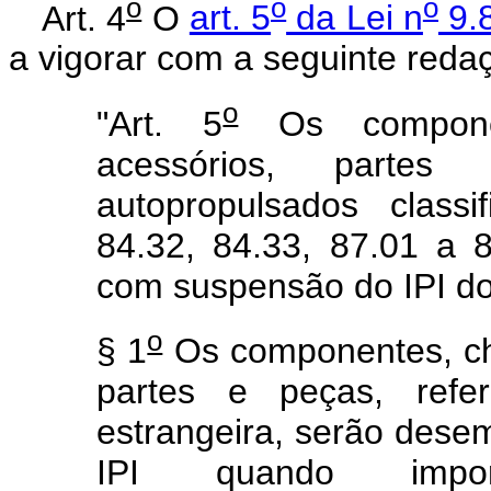
o
o
o
Art. 4
O
art. 5
da Lei n
9.8
a vigorar com a seguinte reda
o
"Art. 5
Os component
acessórios, parte
autopropulsados class
84.32, 84.33, 87.01 a 
com suspensão do IPI do 
o
§ 1
Os componentes, cha
partes e peças, ref
estrangeira, serão des
IPI quando impor