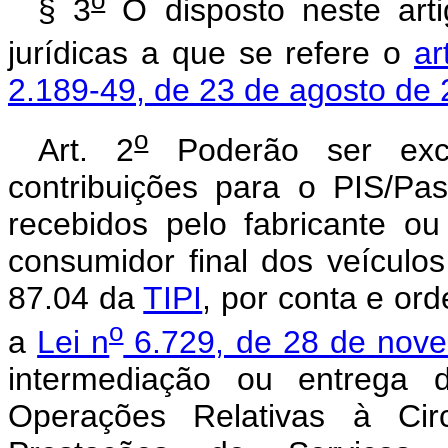
o
§ 3
O disposto neste artig
jurídicas a que se refere o
ar
2.189-49, de 23 de agosto de
o
Art. 2
Poderão ser excl
contribuições para o PIS/Pa
recebidos pelo fabricante o
consumidor final dos veículos
87.04 da
TIPI
, por conta e or
o
a
Lei n
6.729, de 28 de nov
intermediação ou entrega 
Operações Relativas à Cir