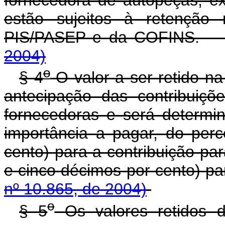
estão sujeitos à retenção 
PIS/PASEP e da COFI
2004)
o
§ 4
O valor a ser retido n
antecipação das contribuiçõ
fornecedoras e será determi
importância a pagar, do per
cento) para a contribuição pa
e cinco décimos por cento
nº 10.865, de 2004)
o
§ 5
Os valores retidos d