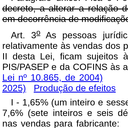
decreto, a alterar a relação 
em decorrência de modificaçõe
o
Art. 3
As pessoas jurídic
relativamente às vendas dos p
II desta Lei, ficam sujeitos 
PIS/PASEP e da COFINS às
Lei nº 10.865, de 2004)
2025)
Produção de efeitos
I - 1,65% (um inteiro e sess
7,6% (sete inteiros e seis d
nas vendas para fabrica