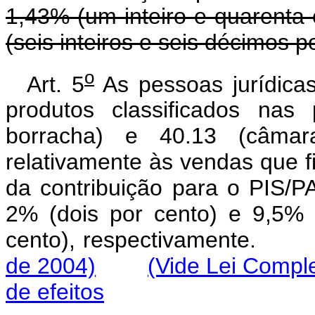
1,43% (um inteiro e quarenta 
(seis inteiros e seis décimos p
o
Art. 5
As pessoas jurídicas
produtos classificados nas
borracha) e 40.13 (câmar
relativamente às vendas que f
da contribuição para o PIS/
2% (dois por cento) e 9,5% 
cento), respectivamente
de 2004)
(Vide Lei Compl
de efeitos