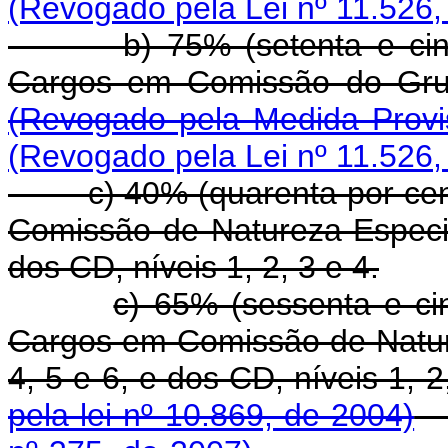
(Revogado pela Lei nº 11.526,
b) 75% (setenta e cinco 
Cargos em Comissão 
(Revogado pela Medida Provi
(Revogado pela Lei nº 11.526,
c) 40% (quarenta por cent
Comissão de Natureza Especia
dos CD, níveis 1, 2, 3 e 4.
c) 65% (sessenta e ci
Cargos em Comissão de Natur
4, 5 e 6, e dos CD, nív
pela lei nº 10.869, de 2004)