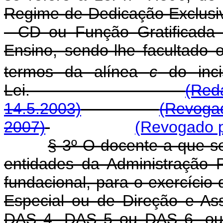
Regime de Dedicação Exclusi
- CD ou Função Gratificada 
Ensino, sendo-lhe facultado
termos da alínea
c
do inci
Lei.
(Red
14.5.2003)
(Revogad
2007)
(Revogado p
§ 3º O docente a que se
entidades da Administração P
fundacional, para o exercíci
Especial ou de Direção e As
DAS 4, DAS 5 ou DAS 6, ou 