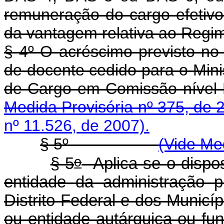
remuneração do cargo efetivo
da vantagem relativa ao Regi
§ 4º O acréscimo previsto no
de docente cedido para o Mini
de Cargo em Comissã
Medida Provisória nº 375, de 
nº 11.526, de 2007).
§ 5º
(Vide Me
o
§ 5
Aplica-se o dispo
entidade da administração 
Distrito Federal e dos Municíp
ou entidade autárquica ou fun