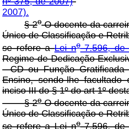
nº 375, de 2007)
2007).
o
§ 2
O docente da carreir
Único de Classificação e Retr
o
se refere a
Lei n
7.596, de 
Regime de Dedicação Exclusi
- CD ou Função Gratificada 
Ensino, sendo-lhe facultado
inciso III do § 1º do art 1º dest
o
§ 2
O docente da carreir
Único de Classificação e Retr
o
se refere a Lei n
7.596, de 