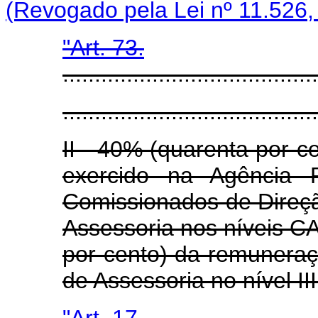
(Revogado pela Lei nº 11.526,
"Art. 73.
........................................
........................................
II - 40% (quarenta por 
exercido na Agência 
Comissionados de Direçã
Assessoria nos níveis CA 
por cento) da remunera
de Assessoria no nível II
"Art. 17.