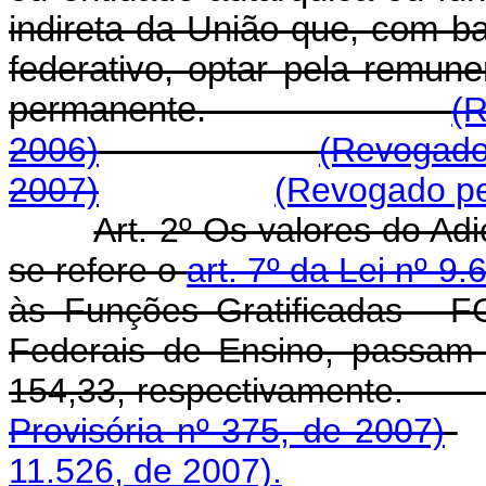
indireta da União que, com ba
federativo, optar pela remun
permanente.
(R
2006)
(Revogado
2007)
(Revogado pel
Art. 2º Os valores do Ad
se refere o
art. 7º da Lei nº 9
às Funções Gratificadas - FG
Federais de Ensino, passam
154,33, respectiv
Provisória nº 375, de 2007)
11.526, de 2007).