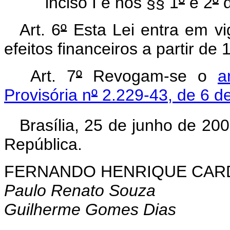
inciso I e nos §§ 1
º
e 2
º
d
Art. 6
º
Esta Lei entra em vi
efeitos financeiros a partir de 
Art. 7
º
Revogam-se o
a
Provisória n
º
2.229-43, de 6 d
Brasília, 25 de junho de 20
República.
FERNANDO HENRIQUE CA
Paulo Renato Souza
Guilherme Gomes Dias