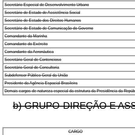
Secretário Especial de Desenvolvimento Urbano
Secretário de Estado de Assistência Social
Secretário de Estado dos Direitos Humanos
Secretário de Estado de Comunicação do Governo
Comandante da Marinha
Comandante do Exército
Comandante da Aeronáutica
Secretário-Geral de Contencioso
Secretário-Geral de Consultoria
Subdefensor Público Geral da União
Presidente da Agência Espacial Brasileira
Demais cargos de natureza especial da estrutura da Presidência da Repúbl
b) GRUPO-DIREÇÃO E A
CARGO