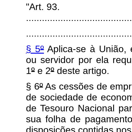
"Art. 93.
........................................
........................................
§ 5
º
Aplica-se à União,
ou servidor por ela requ
1
º
e 2
º
deste artigo.
§ 6
º
As cessões de empr
de sociedade de econom
de Tesouro Nacional para
sua folha de pagament
disposições contidas nos 