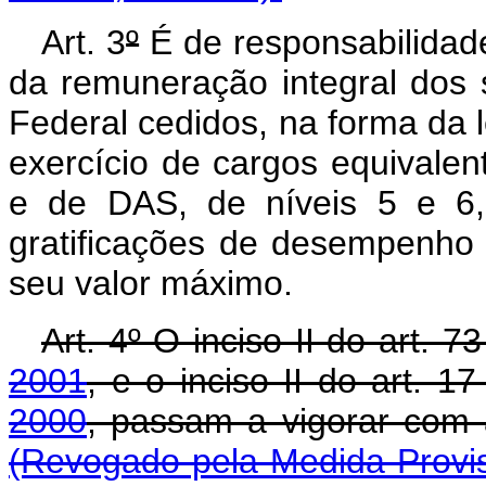
Art. 3
º
É de responsabilidad
da remuneração integral dos 
Federal cedidos, na forma da l
exercício de cargos equivale
e de DAS, de níveis 5 e 6, 
gratificações de desempenho 
seu valor máximo.
Art. 4º O inciso II do art. 7
2001
, e o inciso II do art. 1
2000
, passam a vigora
(Revogado pela Medida Provis