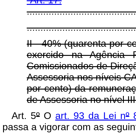
........................................
........................................
II - 40% (quarenta por 
exercido na Agência 
Comissionados de Direçã
Assessoria nos níveis CA 
por cento) da remunera
de Assessoria no nível II
Art. 5
º
O
art. 93 da Lei n
º
8
passa a vigorar com as seguin