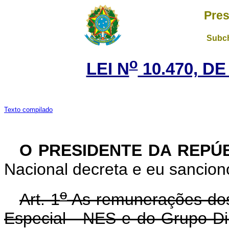
Pres
Subch
o
LEI N
10.470, DE
Texto compilado
O PRESIDENTE DA REPÚ
Nacional decreta e eu sanciono
o
Art. 1
As remunerações do
Especial - NES e do Grupo-D