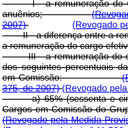
I - a remuneração do Car
anuênios;
(Revogad
2007)
(Revogado pel
II - a diferença entre a r
a remuneração do cargo efeti
III - a remuneração do car
dos seguintes percentuais d
em Comissão:
(
375, de 2007)
(Revogado pela 
a) 65% (sessenta e cinco
Cargos em Comissão d
(Revogado pela Medida Provis