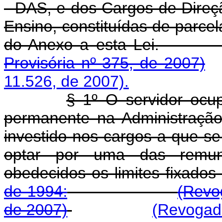
- DAS, e dos Cargos de Direçã
Ensino, constituídas de parce
do Anexo a est
Provisória nº 375, de 2007)
11.526, de 2007).
§ 1º O servidor ocu
permanente na Administração 
investido nos cargos a que se
optar por uma das remune
obedecidos os limites fixados
de 1994:
(Revo
de 2007)
(Revogado