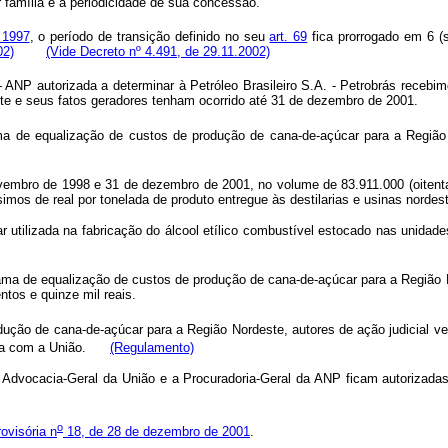
r família e a periodicidade de sua concessão.
 1997
, o período de transição definido no seu
art. 69
fica prorrogado em 6 (s
02)
(Vide Decreto nº 4.491, de 29.11.2002)
 - ANP autorizada a determinar à Petróleo Brasileiro S.A. - Petrobrás recebi
ente e seus fatos geradores tenham ocorrido até 31 de dezembro de 2001.
ma de equalização de custos de produção de cana-de-açúcar para a Região
embro de 1998 e 31 de dezembro de 2001, no volume de 83.911.000 (oitenta 
simos de real por tonelada de produto entregue às destilarias e usinas nordest
 utilizada na fabricação do álcool etílico combustível estocado nas unidade
ama de equalização de custos de produção de cana-de-açúcar para a Região N
ntos e quinze mil reais.
ução de cana-de-açúcar para a Região Nordeste, autores de ação judicial ve
rada com a União.
(Regulamento)
 Advocacia-Geral da União e a Procuradoria-Geral da ANP ficam autorizadas
o
ovisória n
18, de 28 de dezembro de 2001
.