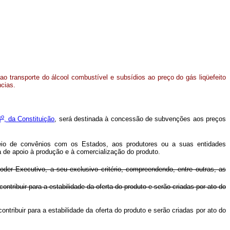
o transporte do álcool combustível e subsídios ao preço do gás liqüefeito
ncias.
o
4
, da Constituição
, será destinada à concessão de subvenções aos preços
eio de convênios com os Estados, aos produtores ou a suas entidades
a de apoio à produção e à comercialização do produto.
oder Executivo, a seu exclusivo critério, compreendendo, entre outras, as
 contribuir para a estabilidade da oferta do produto e serão criadas por ato do
ontribuir para a estabilidade da oferta do produto e serão criadas por ato do