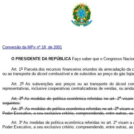
Conversão da MPv nº 18, de 2001
O PRESIDENTE DA REPÚBLICA
Faço saber que o Congresso Naciona
o
Art. 1
Parcela dos recursos financeiros oriundos da arrecadação da 
ou ao transporte do álcool combustível e de subsídios ao preço do gás liqüe
o
Art. 2
As subvenções aos preços ou ao transporte do álcool com
representativas, inclusive cooperativas centralizadoras de vendas, ou aind
o
o
Art. 3
As medidas de política econômica referidas no art. 2
visam a
seguintes:
o
o
Art. 3
As medidas de política econômica referidas no art. 2
visam a 
Poder Executivo, a seu exclusivo critério, compreendendo, entre outras, as
Art. 3º
As medidas de política econômica referidas no art. 2º visam a as
Poder Executivo, a seu exclusivo critério, compreendendo, entre outras