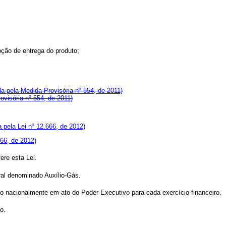
pção de entrega do produto;
a pela Medida Provisória nº 554, de 2011)
ovisória nº 554, de 2011)
 pela Lei nº 12.666, de 2012)
666, de 2012)
ere esta Lei.
ral denominado Auxílio-Gás.
ado nacionalmente em ato do Poder Executivo para cada exercício financeiro.
o.