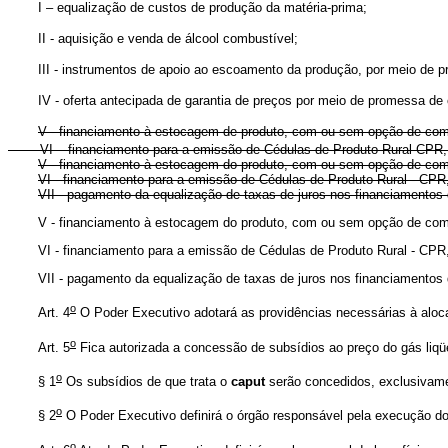
I – equalização de custos de produção da matéria-prima;
II - aquisição e venda de álcool combustível;
III - instrumentos de apoio ao escoamento da produção, por meio de pr
IV - oferta antecipada de garantia de preços por meio de promessa de
V - financiamento à estocagem de produto, com ou sem opção de com
VI – financiamento para a emissão de Cédulas de Produto Rural-CPR,
V - financiamento à estocagem do produto, com ou sem opção de com
VI - financiamento para a emissão de Cédulas de Produto Rural - CP
VII - pagamento da equalização de taxas de juros nos financiamentos
V -
financiamento à estocagem do produto, com ou sem opção de co
VI - financiamento para a emissão de Cédulas de Produto Rural - CP
VII - pagamento da equalização de taxas de juros nos financiamen
o
Art. 4
O Poder Executivo adotará as providências necessárias à alocaç
o
Art. 5
Fica autorizada a concessão de subsídios ao preço do gás liqüe
o
§ 1
Os subsídios de que trata o
caput
serão concedidos, exclusivame
o
§ 2
O Poder Executivo definirá o órgão responsável pela execução 
o