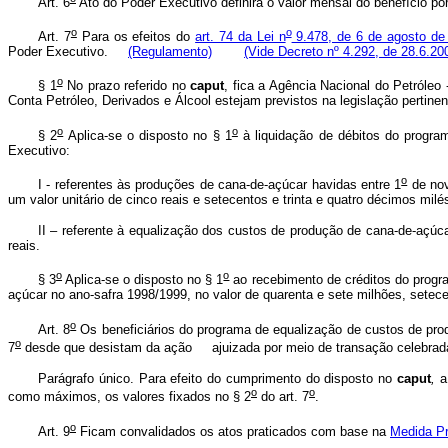
Art. 6
Ato do Poder Executivo definirá o valor mensal do benefício po
o
o
Art. 7
Para os efeitos do
art. 74 da Lei n
9.478, de 6 de agosto de
Poder Executivo.
(Regulamento)
(Vide Decreto nº 4.292, de 28.6.20
o
§ 1
No prazo referido no
caput
, fica a Agência Nacional do Petróleo
Conta Petróleo, Derivados e Álcool estejam previstos na legislação pertin
o
o
§ 2
Aplica-se o disposto no § 1
à liquidação de débitos do progra
Executivo:
o
I - referentes às produções de cana-de-açúcar havidas entre 1
de nov
um valor unitário de cinco reais e setecentos e trinta e quatro décimos milé
II – referente à equalização dos custos de produção de cana-de-açúcar
reais.
o
o
§ 3
Aplica-se o disposto no § 1
ao recebimento de créditos do progr
açúcar no ano-safra 1998/1999, no valor de quarenta e sete milhões, setece
o
Art. 8
Os beneficiários do programa de equalização de custos de prod
o
7
desde que desistam da ação ajuizada por meio de transação celeb
Parágrafo único. Para efeito do cumprimento do disposto no
caput
,
a
o
o
como máximos, os valores fixados no § 2
do art. 7
.
o
Art. 9
Ficam convalidados os atos praticados com base na
Medida Pr