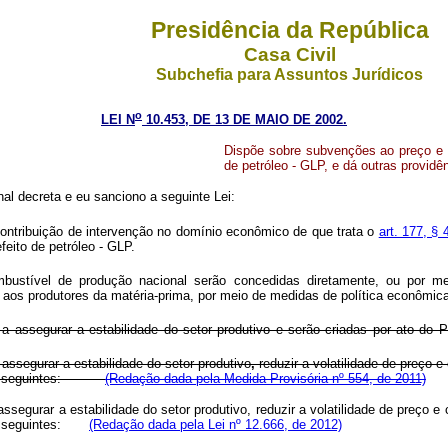
Presidência da República
Casa Civil
Subchefia para Assuntos Jurídicos
o
LEI N
10.453, DE 13 DE MAIO DE 2002.
Dispõe sobre subvenções ao preço e a
de petróleo - GLP, e dá outras providê
l decreta e eu sanciono a seguinte Lei:
contribuição de intervenção no domínio econômico de que trata o
art. 177, § 
feito de petróleo - GLP.
bustível de produção nacional serão concedidas diretamente, ou por m
a aos produtores da matéria-prima, por meio de medidas de política econômic
 assegurar a estabilidade do setor produtivo e serão criadas por ato do P
assegurar a estabilidade do setor produtivo
,
reduzir a volatilidade de preço e
 seguintes:
(Redação dada pela Medida Provisória nº 554, de 2011)
segurar a estabilidade do setor produtivo, reduzir a volatilidade de preço e c
, as seguintes:
(Redação dada pela Lei nº 12.666, de 2012)