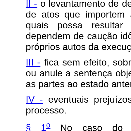
II -
o levantamento de dep
de atos que importem 
quais possa resultar
dependem de caução idô
próprios autos da execu
III -
fica sem efeito, sob
ou anule a sentença obje
as partes ao estado anter
IV -
eventuais
prejuíz
processo.
o
§ 1
No caso do in