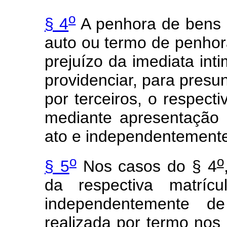
o
§ 4
A penhora de bens i
auto ou termo de penho
prejuízo da imediata int
providenciar, para pres
por terceiros, o respectiv
mediante apresentação d
ato e independentemente
o
o
§ 5
Nos casos do § 4
da respectiva matríc
independentemente d
realizada por termo nos 