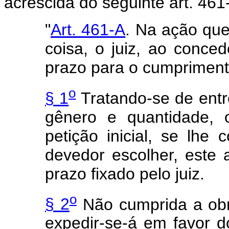
acrescida do seguinte art. 461
"
Art. 461-A
. Na ação que
coisa, o juiz, ao concede
prazo para o cumpriment
o
§ 1
Tratando-se de entr
gênero e quantidade, o
petição inicial,
se
lhe 
devedor escolher, este a
prazo fixado pelo juiz.
o
§ 2
Não cumprida a obr
expedir-se-á em favor 