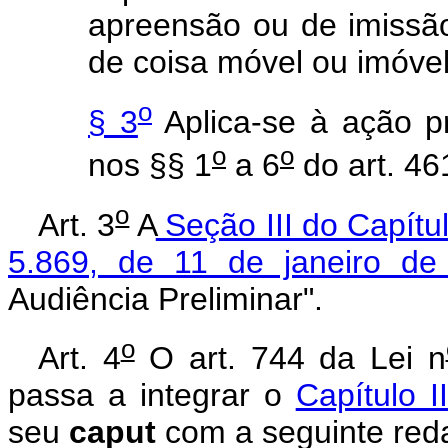
apreensão ou de imissão
de coisa
móvel ou imóvel
o
§ 3
Aplica-se à ação pr
o
o
nos §§ 1
a 6
do art. 46
o
Art. 3
A
Seção III do Capítulo
5.869, de 11 de janeiro de
Audiência Preliminar".
o
Art. 4
O art. 744 da Lei n
passa a integrar o
Capítulo II
seu
caput
com a seguinte red