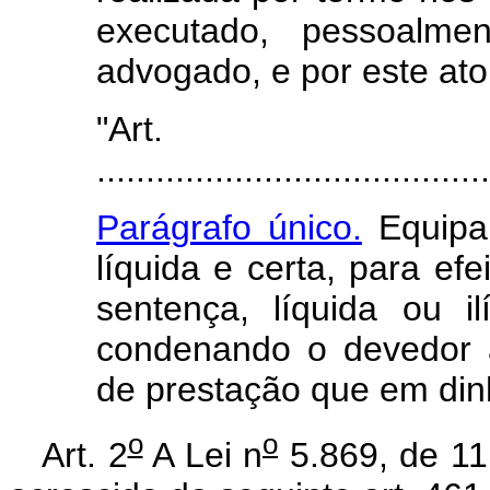
executado, pessoalm
advogado, e por este ato
"Art
........................................
Parágrafo único.
Equipar
líquida e certa, para ef
sentença, líquida ou i
condenando o devedor 
de prestação que em din
o
o
Art. 2
A Lei n
5.869, de 11