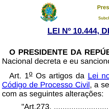
Pres
Subch
LEI Nº 10.444, 
O PRESIDENTE DA REPÚ
Nacional decreta e eu sanciono
o
Art. 1
Os artigos da
Lei n
Código de Processo Civil
, a s
com as seguintes alterações:
"Art.273. ...........................