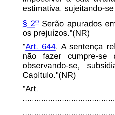
estimativa, sujeitando-se
o
§ 2
Serão apurados em 
os prejuízos."(NR)
"
Art. 644
. A sentença re
não fazer cumpre-se 
observando-se, subsid
Capítulo."(NR)
"Art
........................................
........................................