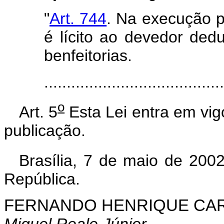
"
Art. 744
. Na execução p
é lícito ao devedor ded
benfeitorias.
......................................
o
Art. 5
Esta Lei entra em vig
publicação.
Brasília, 7 de maio de 200
República.
FERNANDO HENRIQUE CA
Miguel Reale Júnior