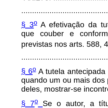
........................................
o
§ 3
A efetivação da tu
que couber e conform
previstas nos arts. 588, 
........................................
o
§ 6
A tutela antecipad
quando um ou mais dos 
deles, mostrar-se incont
o
§ 7
Se o autor, a tít