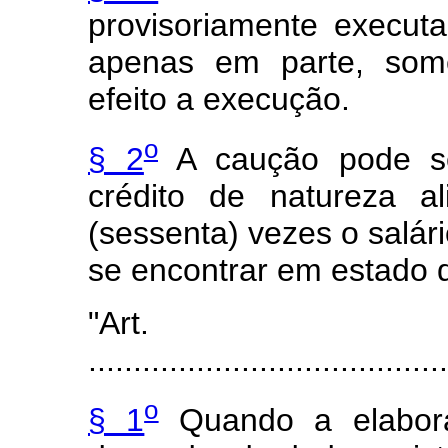
provisoriamente execut
apenas em parte, some
efeito a execução.
o
§ 2
A caução pode se
crédito de natureza a
(sessenta) vezes o salá
se encontrar em estado 
"Art
........................................
o
§ 1
Quando a elabora