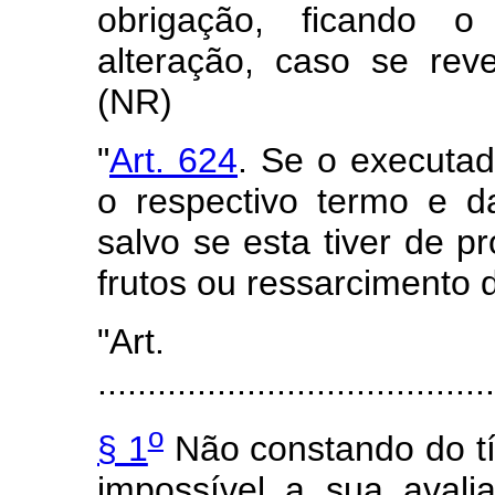
obrigação, ficando o 
alteração, caso se reve
(NR)
"
Art. 624
. Se o executad
o respectivo termo e d
salvo se esta tiver de 
frutos ou ressarcimento 
"Art
........................................
o
§ 1
Não constando do tít
impossível a sua avali