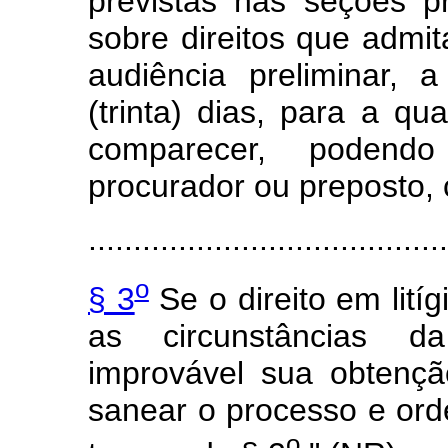
previstas nas seções p
sobre direitos que admit
audiência preliminar, 
(trinta) dias, para a qu
comparecer, podendo
procurador ou preposto, 
........................................
o
§ 3
Se o direito em lití
as circunstâncias d
improvável sua obtençã
sanear o processo e ord
o