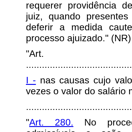
requerer providência d
juiz, quando presentes
deferir a medida caute
processo ajuizado." (NR)
"Art
........................................
I -
nas causas cujo valo
vezes o valor do salário
......................................
"
Art. 280.
No proced