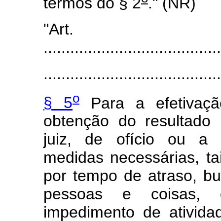
termos do § 2
." (NR)
"Art
........................................
........................................
o
§ 5
Para a efetivaçã
obtenção do resultado 
juiz, de ofício ou a 
medidas necessárias, t
por tempo de atraso, b
pessoas e coisas, 
impedimento de ativida