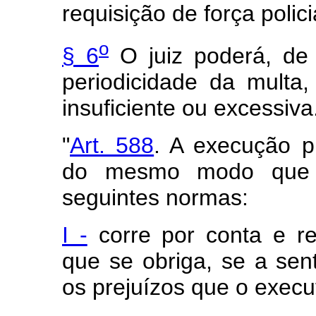
requisição de força polici
o
§ 6
O juiz poderá, de o
periodicidade da multa,
insuficiente ou excessiva
"
Art. 588
. A execução pr
do mesmo modo que a 
seguintes normas:
I -
corre por conta e re
que se obriga, se a sen
os
prejuízos
que o execu