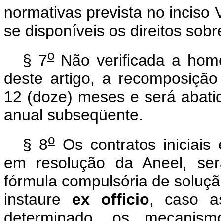
normativas prevista no inciso 
se disponíveis os direitos sobr
o
§ 7
Não verificada a homo
deste artigo, a recomposição t
12 (doze) meses e será abatida
anual subseqüente.
o
§ 8
Os contratos iniciais
em resolução da Aneel, ser
fórmula compulsória de soluçã
instaure
ex officio
, caso a
determinado, os mecanism