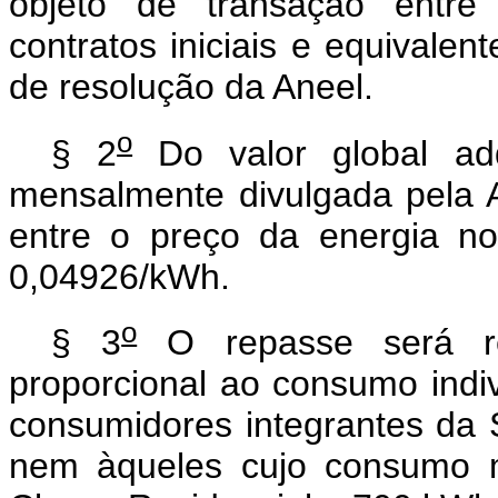
objeto de transação entre
contratos iniciais e equivalen
de resolução da Aneel.
o
§ 2
Do valor global adq
mensalmente divulgada pela A
entre o preço da energia n
0,04926/kWh.
o
§ 3
O repasse será re
proporcional ao consumo indiv
consumidores integrantes da 
nem àqueles cujo consumo m