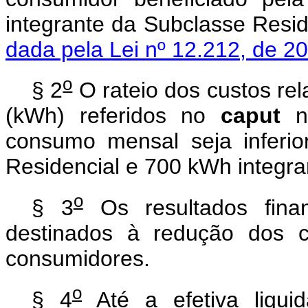
integrante da Subclasse Resi
dada pela Lei nº 12.212, de 2
o
§ 2
O rateio dos custos rela
(kWh) referidos no
caput
nã
consumo mensal seja inferi
Residencial e 700 kWh integra
o
§ 3
Os resultados fina
destinados à redução dos c
consumidores.
o
§ 4
Até a efetiva liqu