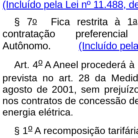
(Incluído pela Lei nº 11.488, d
o
a
§ 7
Fica restrita à 1
contratação preferenci
Autônomo.
(Incluído pel
o
Art. 4
A Aneel procederá à r
prevista no art. 28 da Medid
agosto de 2001, sem prejuízo 
nos contratos de concessão de 
energia elétrica.
o
§ 1
A recomposição tarifári