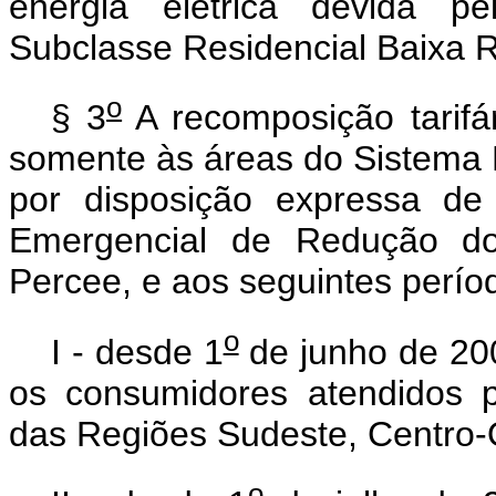
energia elétrica devida pe
Subclasse Residencial Baixa 
o
§ 3
A recomposição tarifár
somente às áreas do Sistema El
por disposição expressa d
Emergencial de Redução do
Percee, e aos seguintes perío
o
I - desde 1
de junho de 200
os consumidores atendidos p
das Regiões Sudeste, Centro-
o