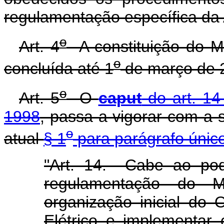
regulamentação específica d
o
Art. 4
A constituição do M
o
concluída até 1
de março de 
o
Art. 5
O
caput
do art. 14
1998
, passa a vigorar com a
o
atual
§ 1
para parágrafo único
"Art. 14. Cabe ao pod
regulamentação do M
organização inicial do
Elétrico e implementar