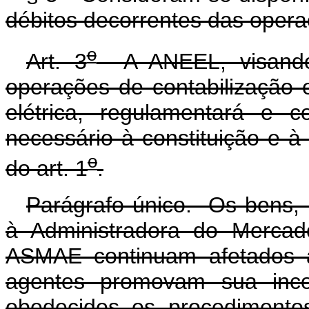
débitos decorrentes das oper
o
Art. 3
A ANEEL, visando 
operações de contabilização 
elétrica, regulamentará e 
necessário à constituição e 
o
do art. 1
.
Parágrafo único. Os bens, 
à Administradora do Mercado
ASMAE continuam afetados 
agentes promovam sua inco
obedecidos os procedimentos