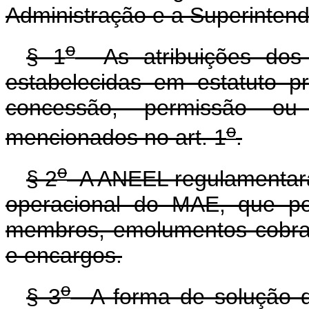
Administração e a Superintend
o
§ 1
As atribuições dos 
estabelecidas em estatuto pr
concessão, permissão ou
o
mencionados no art. 1
.
o
§ 2
A ANEEL regulamentará 
operacional do MAE, que pod
membros, emolumentos cobrad
e encargos.
o
§ 3
A forma de solução da