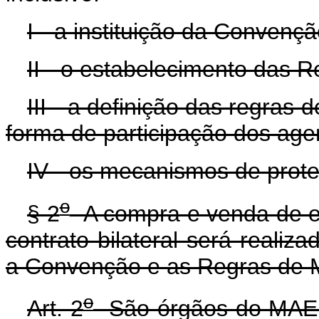
I - a instituição da Convenç
II - o estabelecimento das 
III - a definição das regras
forma de participação dos ag
IV - os mecanismos de prot
o
§ 2
A compra e venda de ene
contrato bilateral será reali
a Convenção e as Regras de 
o
Art. 2
São órgãos do MAE a