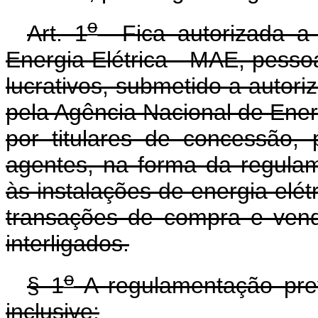
o
Art. 1
Fica autorizada a 
Energia Elétrica - MAE, pessoa 
lucrativos, submetido a autori
pela Agência Nacional de Energ
por titulares de concessão,
agentes, na forma da regulam
às instalações de energia elétr
transações de compra e vend
interligados.
o
§ 1
A regulamentação prev
inclusive: