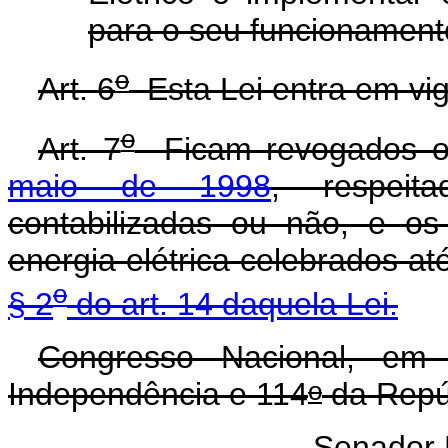
para o seu funcionament
o
Art. 6
Esta Lei entra em vig
o
Art. 7
Ficam revogados 
maio de 1998
, respeit
contabilizadas ou não, e o
energia elétrica celebrados at
o
§ 2
do art. 14 daquela Lei.
Congresso Nacional, em
o
Independência e 114
da Repú
Senador