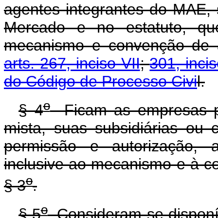
agentes integrantes do MAE,
Mercado e no estatuto, qu
mecanismo e convenção de a
arts. 267, inciso VII
;
301, incis
do Código de Processo Civi
l.
o
§ 4
Ficam as empresas pú
mista, suas subsidiárias ou c
permissão e autorização, 
inclusive ao mecanismo e à c
o
§ 3
.
o
§ 5
Consideram-se disponívei