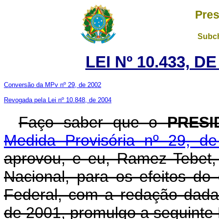
Pres
Subch
LEI Nº 10.433, D
Conversão da MPv nº 29, de 2002
Revogada pela Lei nº 10.848, de 2004
Faço saber que o
PRESI
Medida Provisória nº 29, d
aprovou, e eu, Ramez Tebet
Nacional, para os efeitos do 
Federal, com a redação dada
de 2001, promulgo a seguinte 