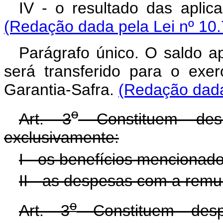
IV - o resultado das aplic
(Redação dada pela Lei nº 10.
Parágrafo único. O saldo a
será transferido para o exer
Garantia-Safra.
(Redação dada 
o
Art. 3
Constituem des
exclusivamente:
I - os benefícios mencionado
II - as despesas com a remu
o
Art. 3
Constituem desp