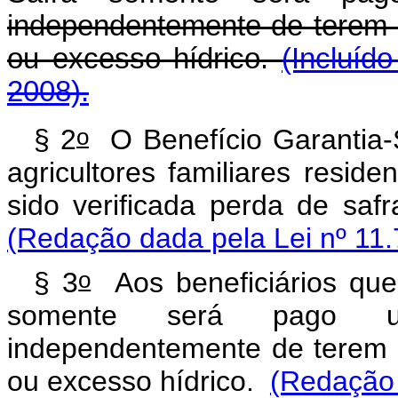
independentemente de terem s
ou excesso hídrico.
(Incluíd
2008).
o
§ 2
O Benefício Garantia-
agricultores familiares resid
sido verificada perda de saf
(Redação dada pela Lei nº 11.
o
§ 3
Aos beneficiários que
somente será pago um
independentemente de terem s
ou excesso hídrico.
(Redação 