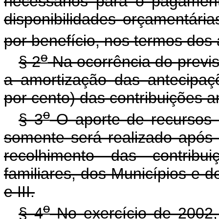
necessários para o pagament
disponibilidades orçamentári
por benefício, nos termos dos a
o
§ 2
Na ocorrência do previs
a amortização das antecipaç
por cento) das contribuições an
o
§ 3
O aporte de recursos p
somente será realizado após 
recolhimento das contribui
familiares, dos Municípios e do
e III.
o
§ 4
No exercício de 2002, 