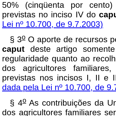
50% (cinqüenta por cento) 
previstas no inciso IV do
cap
Lei nº 10.700, de 9.7.2003)
o
§ 3
O aporte de recursos pe
caput
deste artigo somente 
regularidade quanto ao recolh
dos agricultores familiare
previstas nos incisos I, II e 
dada pela Lei nº 10.700, de 9.
o
§ 4
As contribuições da Un
dos agricultores familiares s