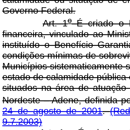
Governo Federal.
o
Art. 1
É criado o F
financeira, vinculado ao Mini
instituído o Benefício Garant
condições mínimas de sobreviv
Municípios sistematicamente s
estado de calamidade pública
situados na área de atuação
Nordeste – Adene, definida p
24 de agosto de 2001
.
(Red
9.7.2003)