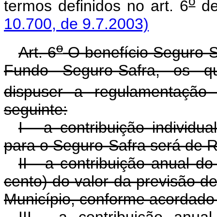
o
termos definidos no art. 6
de
10.700, de 9.7.2003)
o
Art. 6
O benefício Seguro-S
Fundo Seguro-Safra, os qu
dispuser a regulamentação 
seguinte:
I - a contribuição individua
para o Seguro-Safra será de R$
II - a contribuição anual d
cento) do valor da previsão de
Município, conforme acordado 
III - a contribuição anua