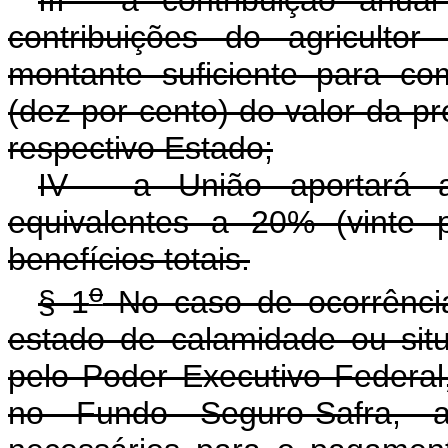
contribuições do agriculto
montante suficiente para c
(dez por cento) do valor da pr
respectivo Estado;
IV - a União aportará a
equivalentes a 20% (vinte 
benefícios totais.
o
§ 1
No caso de ocorrência
estado de calamidade ou sit
pelo Poder Executivo Federal
no Fundo Seguro-Safra, a