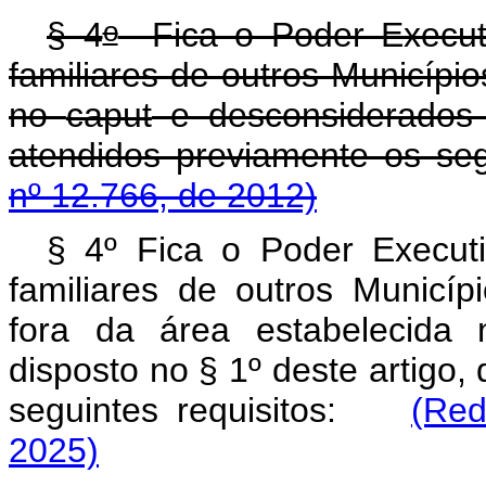
o
§ 4
Fica o Poder Executivo
familiares de outros Município
no
caput
e desconsiderados 
atendidos previamente os seg
nº 12.766, de 2012)
§ 4º Fica o Poder Executiv
familiares de outros Municíp
fora da área estabelecida 
disposto no § 1º deste artigo
seguintes requisitos:
(Red
2025)