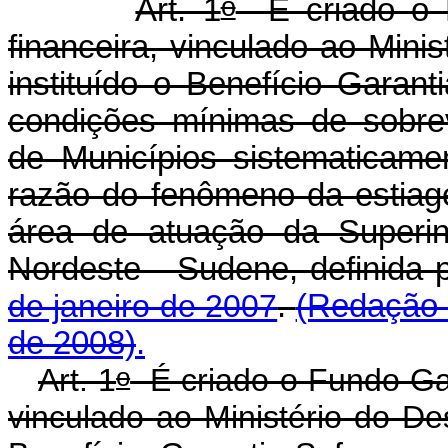
o
Art. 1
É criado o F
financeira, vinculado ao Mini
instituído o Benefício Garant
condições mínimas de sobrevi
de Municípios sistematicame
razão do fenômeno da estiag
área de atuação da Superin
Nordeste - Sudene, definida 
de janeiro de 2007
.
(Redação 
de 2008)
.
o
Art. 1
É criado o Fundo Gara
vinculado ao Ministério do Des