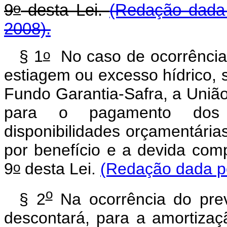
o
9
desta Lei.
(Redação dada 
2008).
o
§ 1
No caso de ocorrência 
estiagem ou excesso hídrico, 
Fundo Garantia-Safra, a União
para o pagamento dos b
disponibilidades orçamentária
por benefício e a devida com
o
9
desta Lei.
(Redação dada pe
o
§ 2
Na ocorrência do prev
descontará, para a amortizaç