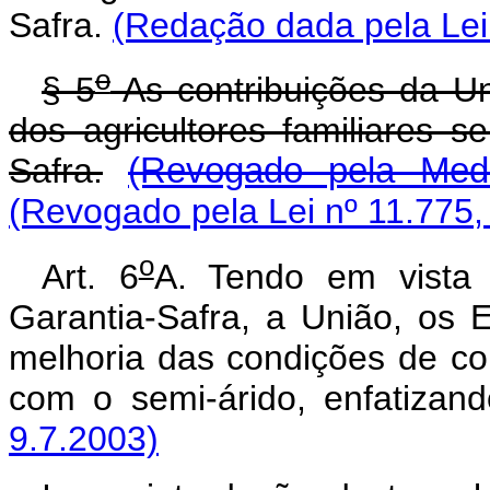
Safra.
(Redação dada pela Lei 
o
§ 5
As contribuições da Un
dos agricultores familiares 
Safra.
(Revogado pela Medi
(Revogado pela Lei nº 11.775,
o
Art. 6
A. Tendo em vista
Garantia-Safra, a União, os 
melhoria das condições de con
com o semi-árido, enfatizan
9.7.2003)