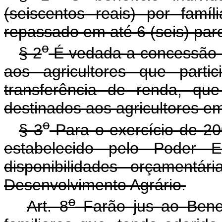
(seiscentos reais) por famíl
repassado em até 6 (seis) par
o
§ 2
É vedada a concessão do
aos agricultores que parti
transferência de renda, qu
destinados aos agricultores e
o
§ 3
Para o exercício de 200
estabelecido pelo Poder 
disponibilidades orçamentár
Desenvolvimento Agrário.
o
Art. 8
Farão jus ao Benefí