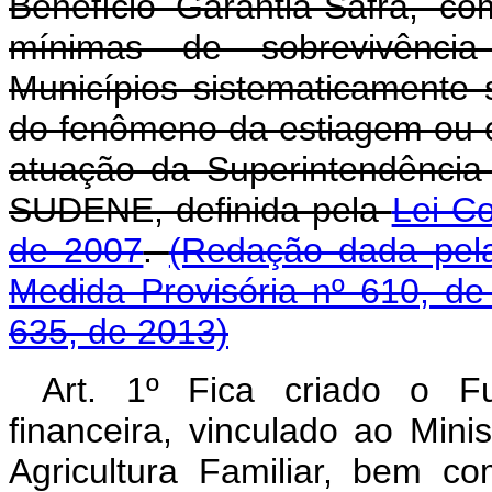
Benefício Garantia-Safra, co
mínimas de sobrevivência 
Municípios sistematicamente 
do fenômeno da estiagem ou e
atuação da Superintendência
SUDENE, definida pela
Lei C
de 2007
.
(Redação dada pela
Medida Provisória nº 610, de
635, de 2013)
Art. 1º Fica criado o Fu
financeira, vinculado ao Mini
Agricultura Familiar, bem co