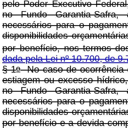
pelo Poder Executivo Federal
no Fundo Garantia-Safra, 
necessários para o pagament
disponibilidades orçamentári
por benefício, nos termos dos
dada pela Lei nº 10.700, de 9.
o
§ 1
No caso de ocorrência d
estiagem ou excesso hídrico,
no Fundo Garantia-Safra, 
necessários para o pagament
disponibilidades orçamentári
por benefício e a devida com