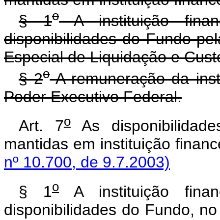
o
§ 1
A instituição finan
disponibilidades do Fundo pel
Especial de Liquidação e Custó
o
§ 2
A remuneração da instit
Poder Executivo Federal.
o
Art. 7
As disponibilidad
mantidas em instituição financ
nº 10.700, de 9.7.2003)
o
§ 1
A instituição finan
disponibilidades do Fundo, no