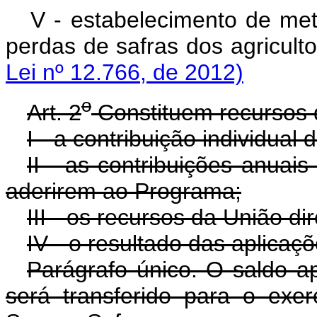
V - estabelecimento de met
perdas de safras dos agricult
Lei nº 12.766, de 2012)
o
Art. 2
Constituem recursos 
I - a contribuição individual d
II - as contribuições anuai
aderirem ao Programa;
III - os recursos da União di
IV - o resultado das aplicaç
Parágrafo único. O saldo a
será transferido para o exer