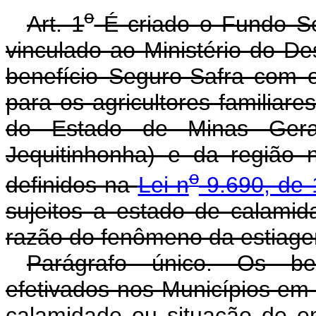
o
Art. 1
É criado o Fundo Se
vinculado ao Ministério do Des
benefício Seguro-Safra com o
para os agricultores familiar
do Estado de Minas Gera
Jequitinhonha) e da região 
o
definidos na
Lei n
9.690, de 
sujeitos a estado de calami
razão do fenômeno da estiag
Parágrafo único. Os be
efetivados nos Municípios em
calamidade ou situação de e