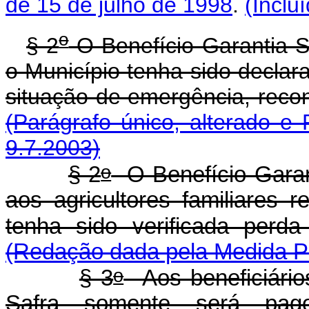
de 15 de julho de 1998
.
(Inclu
o
§ 2
O Benefício Garantia-
o Município tenha sido decla
situação de emergência, reco
(Parágrafo único, alterado e
9.7.2003)
o
§ 2
O Benefício Garan
aos agricultores familiares 
tenha sido verificada perd
(Redação dada pela Medida Pr
o
§ 3
Aos beneficiário
Safra somente será pago