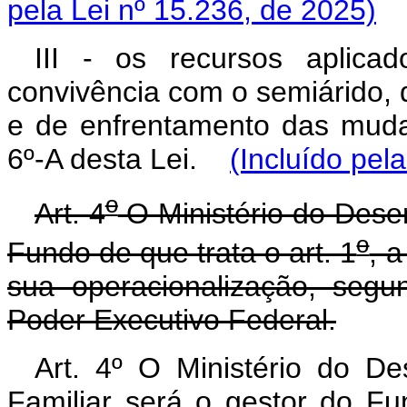
pela Lei nº 15.236, de 2025)
III - os recursos aplic
convivência com o semiárido,
e de enfrentamento das mudan
6º-A desta Lei.
(Incluído pel
o
Art. 4
O Ministério do Desen
o
Fundo de que trata o art. 1
, 
sua operacionalização, segu
Poder Executivo Federal.
Art. 4º O Ministério do De
Familiar será o gestor do F