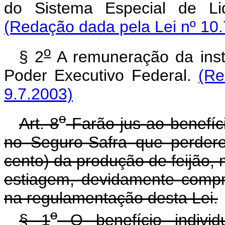
do Sistema Especial de Li
(Redação dada pela Lei nº 10.
o
§ 2
A remuneração da instit
Poder Executivo Federal.
(Re
9.7.2003)
o
Art. 8
Farão jus ao benefício
no Seguro-Safra que perder
cento) da produção de feijão, 
estiagem, devidamente compr
na regulamentação desta Lei.
o
§ 1
O benefício indivi