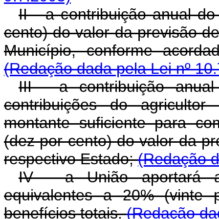
II - a contribuição anual d
cento) do valor da previsão de
Município, conforme acorda
(Redação dada pela Lei nº 10.
III - a contribuição anua
contribuições do agriculto
montante suficiente para c
(dez por cento) do valor da pr
respectivo Estado;
(Redação da
IV - a União aportará a
equivalentes a 20% (vinte 
benefícios totais.
(Redação dad