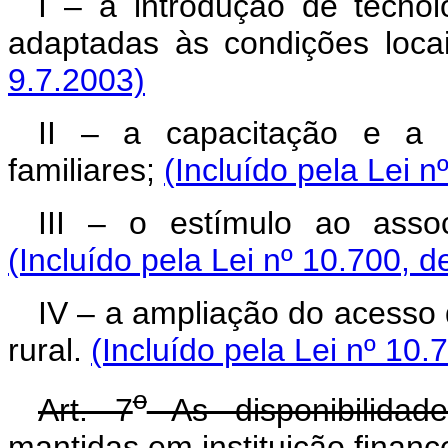
I – a introdução de tecnol
adaptadas às condições loca
9.7.2003)
II – a capacitação e a pr
familiares;
(Incluído pela Lei n
III – o estímulo ao assoc
(Incluído pela Lei nº 10.700, d
IV – a ampliação do acesso d
rural.
(Incluído pela Lei nº 10.
o
Art. 7
As disponibilidad
mantidas em instituição finance