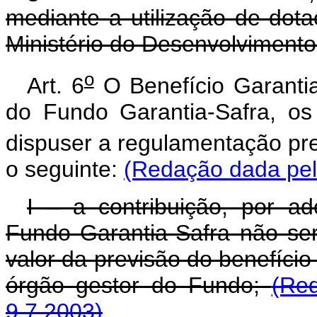
mediante a utilização de dot
Ministério do Desenvolvimento
o
Art. 6
O Benefício Garanti
do Fundo Garantia-Safra, os
dispuser a regulamentação prev
o seguinte:
(Redação dada pela
I – a contribuição, por ad
Fundo Garantia-Safra não se
valor da previsão do benefício
órgão gestor do Fundo;
(Re
9.7.2003)