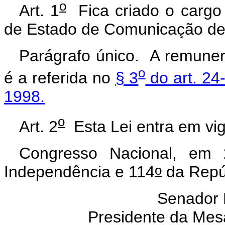
o
Art. 1
Fica criado o cargo 
de Estado de Comunicação de
Parágrafo único. A remuner
o
é a referida no
§ 3
do art. 24
1998.
o
Art. 2
Esta Lei entra em vig
Congresso Nacional, em
o
Independência e 114
da Repú
Senador
Presidente da Mes