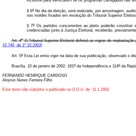
inclusive para verificarem se os programas carregados nas ur
o
§ 6
No dia da eleição, será realizada, por amostragem, audito
nos moldes fixados em resolução do Tribunal Superior Eleitora
o
§ 7
Os partidos concorrentes ao pleito poderão constituir 
credenciadas junto à Justiça Eleitoral, receberão, previame
o
Art. 4
O Tribunal Superior Eleitoral definirá as regras de implantaçã
10.740, de 1º.10.2003)
o
Art. 5
Esta Lei entra vigor na data de sua publicação, observado o d
o
o
Brasília, 10 de janeiro de 2002; 181
da Independência e 114
da Repúb
FERNANDO HENRIQUE CARDOSO
Aloysio Nunes Ferreira Filho
Este texto não substitui o publicado no D.O.U. de 11.1.2002