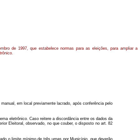
mbro de 1997, que estabelece normas para as eleições, para ampliar a
trônico.
 manual, em local previamente lacrado, após conferência pelo
tema eletrônico. Caso reitere a discordância entre os dados da
ior Eleitoral, observado, no que couber, o disposto no art. 82
itado o limite mínimo de três urnas por Município, que deverão