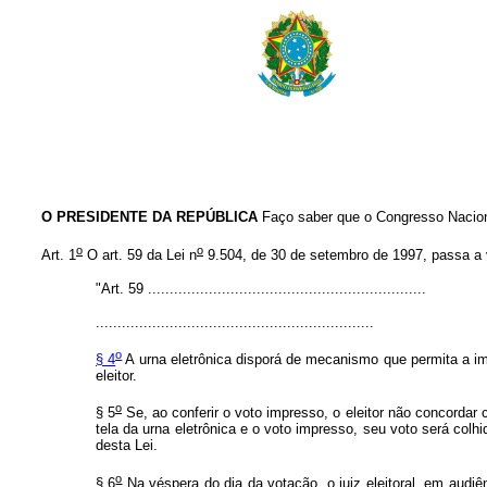
O PRESIDENTE DA REPÚBLICA
Faço saber que o Congresso Naciona
o
o
Art. 1
O art. 59 da Lei n
9.504, de 30 de setembro de 1997, passa a 
"Art. 59 ................................................................
................................................................
o
§ 4
A urna eletrônica disporá de mecanismo que permita a im
eleitor.
o
§ 5
Se, ao conferir o voto impresso, o eleitor não concordar 
tela da urna eletrônica e o voto impresso, seu voto será colh
desta Lei.
o
§ 6
Na véspera do dia da votação, o juiz eleitoral, em audiên