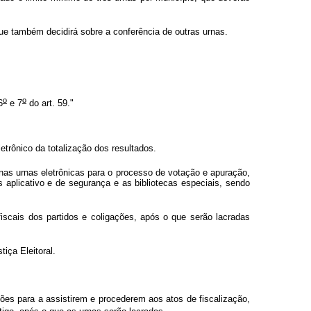
que também decidirá sobre a conferência de outras urnas.
o
o
6
e 7
do art. 59."
trônico da totalização dos resultados.
nas urnas eletrônicas para o processo de votação e apuração,
 aplicativo e de segurança e as bibliotecas especiais, sendo
iscais dos partidos e coligações, após o que serão lacradas
iça Eleitoral.
ões para a assistirem e procederem aos atos de fiscalização,