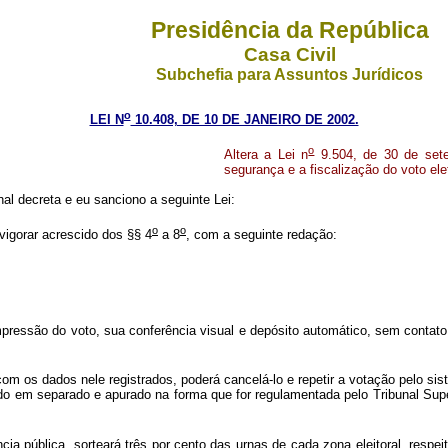
Presidência da República
Casa Civil
Subchefia para Assuntos Jurídicos
o
LEI N
10.408, DE 10 DE JANEIRO DE 2002.
o
Altera a Lei n
9.504, de 30 de sete
segurança e a fiscalização do voto ele
l decreta e eu sanciono a seguinte Lei:
o
o
vigorar acrescido dos §§ 4
a 8
, com a seguinte redação:
pressão do voto, sua conferência visual e depósito automático, sem contato
com os dados nele registrados, poderá cancelá-lo e repetir a votação pelo sis
ido em separado e apurado na forma que for regulamentada pelo Tribunal Super
cia pública, sorteará três por cento das urnas de cada zona eleitoral, respe