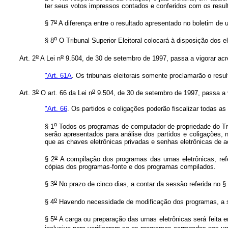
ter seus votos impressos contados e conferidos com os resul
o
§ 7
A diferença entre o resultado apresentado no boletim de u
o
§ 8
O Tribunal Superior Eleitoral colocará à disposição dos e
o
o
Art. 2
A Lei n
9.504, de 30 de setembro de 1997, passa a vigorar acre
"Art. 61A
. Os tribunais eleitorais somente proclamarão o resu
o
o
Art. 3
O art. 66 da Lei n
9.504, de 30 de setembro de 1997, passa a 
"Art. 66
. Os partidos e coligações poderão fiscalizar todas a
o
§ 1
Todos os programas de computador de propriedade do Trib
serão apresentados para análise dos partidos e coligações, 
que as chaves eletrônicas privadas e senhas eletrônicas de ac
o
§ 2
A compilação dos programas das urnas eletrônicas, ref
cópias dos programas-fonte e dos programas compilados.
o
§ 3
No prazo de cinco dias, a contar da sessão referida no §
o
§ 4
Havendo necessidade de modificação dos programas, a s
o
§ 5
A carga ou preparação das urnas eletrônicas será feita 