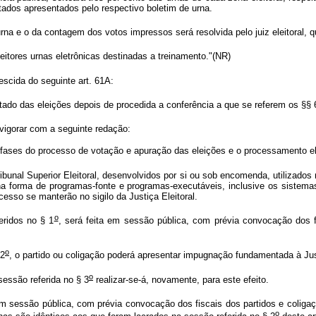
tados apresentados pelo respectivo boletim de urna.
rna e o da contagem dos votos impressos será resolvida pelo juiz eleitoral, 
leitores urnas eletrônicas destinadas a treinamento."(NR)
scida do seguinte art. 61A:
ltado das eleições depois de procedida a conferência a que se referem os §§ 
vigorar com a seguinte redação:
s fases do processo de votação e apuração das eleições e o processamento ele
unal Superior Eleitoral, desenvolvidos por si ou sob encomenda, utilizados 
na forma de programas-fonte e programas-executáveis, inclusive os sistemas
esso se manterão no sigilo da Justiça Eleitoral.
o
eridos no § 1
, será feita em sessão pública, com prévia convocação dos f
o
 2
, o partido ou coligação poderá apresentar impugnação fundamentada à Just
o
essão referida no § 3
realizar-se-á, novamente, para este efeito.
em sessão pública, com prévia convocação dos fiscais dos partidos e coligaç
o