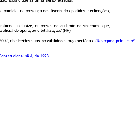
tigo, após o que as urnas serão lacradas.
o paralela, na presença dos fiscais dos partidos e coligações,
tratando, inclusive, empresas de auditoria de sistemas, que,
oficial de apuração e totalização."(NR)
 2002, obedecidas suas possibilidades orçamentárias.
(Revogada pela Lei nº
o
nstitucional n
4, de 1993
.