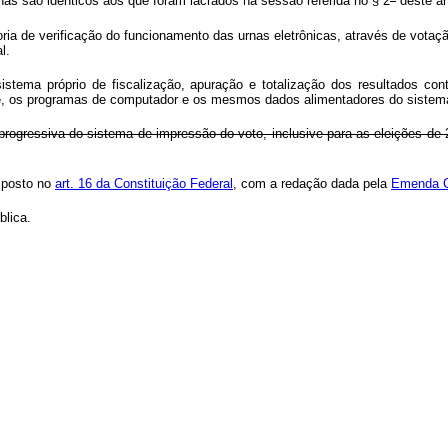
nas são idênticos aos que foram lacrados na sessão referida no § 2
deste ar
ria de verificação do funcionamento das urnas eletrônicas, através de votaçã
l.
sistema próprio de fiscalização, apuração e totalização dos resultados con
nte, os programas de computador e os mesmos dados alimentadores do sistema 
o progressiva do sistema de impressão do voto, inclusive para as eleições de
isposto no
art. 16 da Constituição Federal
, com a redação dada pela
Emenda Co
lica.