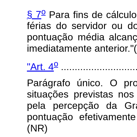
o
§ 7
Para fins de cálcul
férias do servidor ou d
pontuação média alcanç
imediatamente anterior."
o
"Art. 4
............................
Parágrafo único. O pr
situações previstas nos 
pela percepção da Gr
pontuação efetivament
(NR)