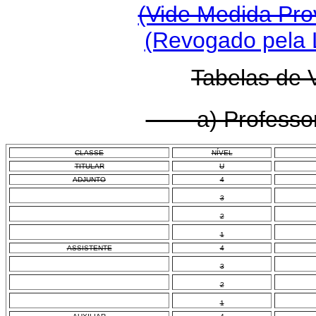
(Vide Medida Prov
(Revogado pela L
Tabelas de 
a) Professor 
CLASSE
NÍVEL
TITULAR
U
ADJUNTO
4
3
2
1
ASSISTENTE
4
3
2
1