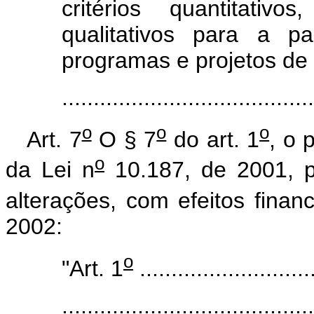
critérios quantitativ
qualitativos para a p
programas e projetos de i
......................................
o
o
o
Art. 7
O § 7
do art. 1
, o 
o
da Lei n
10.187, de 2001, p
alterações, com efeitos financ
2002:
o
"Art. 1
............................
........................................