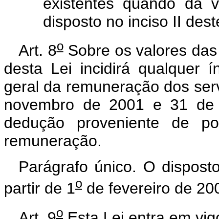
existentes quando da v
disposto no inciso II dest
o
Art. 8
Sobre os valores das 
desta Lei incidirá qualquer í
geral da remuneração dos serv
novembro de 2001 e 31 de j
dedução proveniente de pos
remuneração.
Parágrafo único. O dispos
o
partir de 1
de fevereiro de 20
o
Art. 9
Esta Lei entra em vig