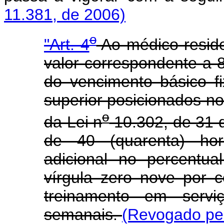
11.381, de 2006)
o
"Art. 4
Ao médico reside
valor correspondente a 8
do vencimento básico f
superior posicionados no
o
da Lei n
10.302, de 31 
de 40 (quarenta) hor
adicional no percentu
vírgula zero nove por c
treinamento em servi
semanais.
(Revogado pel