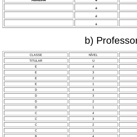
AUXILIAR
4
3
2
1
b) Professo
CLASSE
NÍVEL
TITULAR
U
E
4
E
3
E
2
E
1
D
4
D
3
D
2
D
1
C
4
C
3
C
2
C
1
B
4