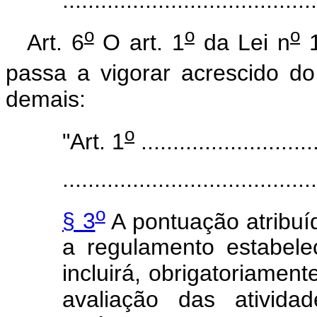
o
o
o
Art. 6
O art. 1
da Lei n
1
passa a vigorar acrescido do
demais:
o
"Art. 1
............................
........................................
o
§ 3
A pontuação atribuí
a regulamento estabelec
incluirá, obrigatoriament
avaliação das ativid