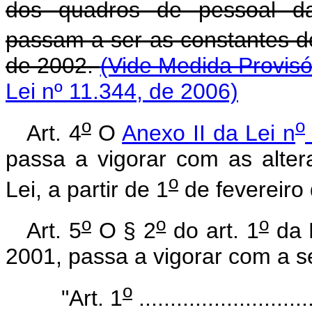
dos quadros de pessoal das
passam a ser as constantes do
de 2002.
(Vide Medida Provisó
Lei nº 11.344, de 2006)
o
o
Art. 4
O
Anexo II da Lei n
passa a vigorar com as alter
o
Lei, a partir de 1
de fevereiro
o
o
o
Art. 5
O § 2
do art. 1
da 
2001, passa a vigorar com a s
o
"Art. 1
............................