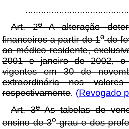
......................................
o
Art. 2
A alteração deter
o
financeiros a partir de 1
de fe
ao médico residente, exclus
2001 e janeiro de 2002, o
vigentes em 30 de novemb
extraordinária nos valo
respectivamente
.
(Revogado pe
o
Art. 3
As tabelas de venc
o
ensino de 3
grau e dos profe