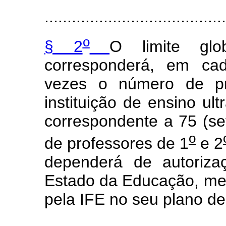
........................................
o
§ 2
O limite gl
corresponderá, em cada
vezes o número de pr
instituição de ensino ul
correspondente a 75 (se
o
de professores de 1
e 2
dependerá de autoriza
Estado da Educação, medi
pela IFE no seu plano de
......................................