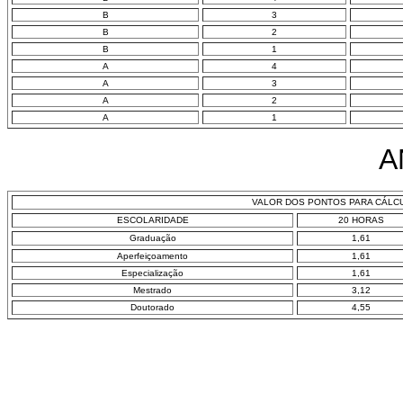
B
3
B
2
B
1
A
4
A
3
A
2
A
1
A
VALOR DOS PONTOS PARA CÁLCU
ESCOLARIDADE
20 HORAS
Graduação
1,61
Aperfeiçoamento
1,61
Especialização
1,61
Mestrado
3,12
Doutorado
4,55