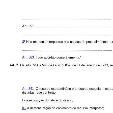
................................................................................ .......
Art. 551. ..........................................................................
................................................................................ ........
3º
Nos recursos interpostos nas causas de procedimentos sumár
............................................................................... .........
Art. 563.
Todo acórdão conterá ementa."
Art. 2º Os arts. 541 a 546 da Lei nº 5.869, de 11 de janeiro de 1973,
Art. 541.
O recurso extraordinário e o recurso especial, nos ca
distintas, que conterão:
I -
a exposição do fato e do direito;
II -
a demonstração do cabimento do recurso interposto;