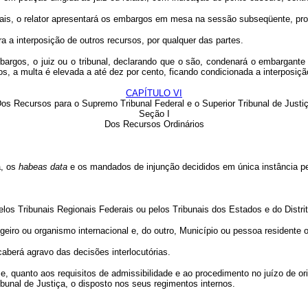
nais, o relator apresentará os embargos em mesa na sessão subseqüente, prof
a interposição de outros recursos, por qualquer das partes.
bargos, o juiz ou o tribunal, declarando que o são, condenará o embargan
os, a multa é elevada a até dez por cento, ficando condicionada a interposiçã
CAPÍTULO VI
os Recursos para o Supremo Tribunal Federal e o Superior Tribunal de Justi
Seção I
Dos Recursos Ordinários
a, os
habeas data
e os mandados de injunção decididos em única instância pe
s Tribunais Regionais Federais ou pelos Tribunais dos Estados e do Distrito
iro ou organismo internacional e, do outro, Município ou pessoa residente o
caberá agravo das decisões interlocutórias.
, quanto aos requisitos de admissibilidade e ao procedimento no juízo de orige
bunal de Justiça, o disposto nos seus regimentos internos.