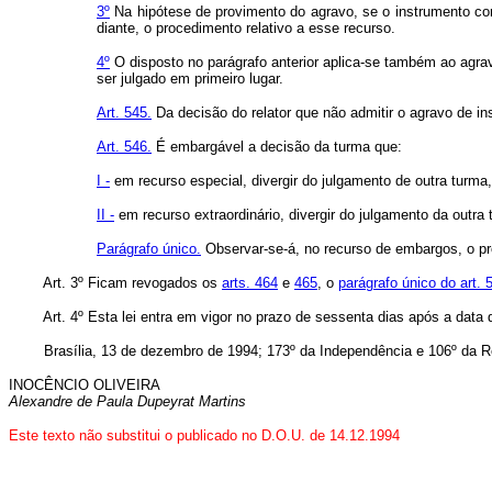
3º
Na hipótese de provimento do agravo, se o instrumento con
diante, o procedimento relativo a esse recurso.
4º
O disposto no parágrafo anterior aplica-se também ao agra
ser julgado em primeiro lugar.
Art. 545.
Da decisão do relator que não admitir o agravo de in
Art. 546.
É embargável a decisão da turma que:
I -
em recurso especial, divergir do julgamento de outra turma
II -
em recurso extraordinário, divergir do julgamento da outra 
Parágrafo único.
Observar-se-á, no recurso de embargos, o pr
Art. 3º Ficam revogados os
arts. 464
e
465
, o
parágrafo único do art. 
Art. 4º Esta lei entra em vigor no prazo de sessenta dias após a data 
Brasília, 13 de dezembro de 1994; 173º da Independência e 106º da Re
INOCÊNCIO OLIVEIRA
Alexandre de Paula Dupeyrat Martins
Este texto não substitui o publicado no D.O.U. de 14.12.1994