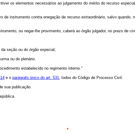
tiver os elementos necessários ao julgamento do mérito do recurso especial
vo de instrumento contra enegação de recurso extraordinário, salvo quando,
strumento, ou negar-lhe provimento, caberá ao órgão julgador, no prazo de cin
, da seção ou do órgão especial;
turma ou do plenário.
ocedimento estabelecido no regimento interno."
514
e o
parágrafo único do art. 531
, todos do Código de Processo Civil.
de sua publicação.
pública.
*