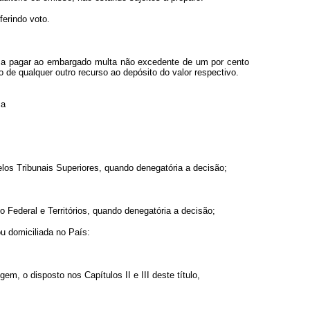
erindo voto.
te a pagar ao embargado multa não excedente de um por cento
o de qualquer outro recurso ao depósito do valor respectivo.
ça
los Tribunais Superiores, quando denegatória a decisão;
 Federal e Territórios, quando denegatória a decisão;
u domiciliada no País:
m, o disposto nos Capítulos II e III deste título,