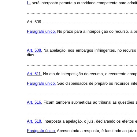
I -
será interposto perante a autoridade competente para admiti
................................................................................ .........
Art. 506. ............................................................................
Parágrafo único.
No prazo para a interposição do recurso, a pe
................................................................................ .........
Art. 508.
Na apelação, nos embargos infringentes, no recurso o
dias.
................................................................................ .........
Art. 511.
No ato de interposição do recurso, o recorrente compr
Parágrafo único.
São dispensados de preparo os recursos inter
................................................................................ .........
Art. 516.
Ficam também submetidas ao tribunal as questões an
................................................................................ .........
Art. 518.
Interposta a apelação, o juiz, declarando os efeitos
Parágrafo único.
Apresentada a resposta, é facultado ao juiz 