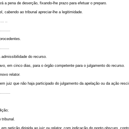
rá a pena de deserção, fixando-lhe prazo para efetuar o preparo.
el, cabendo ao tribunal apreciar-lhe a legitimidade.
.... ..
.........
mprocedentes.
........
admissibilidade do recurso.
vo, em cinco dias, para o órgão competente para o julgamento do recurso.
ovo relator.
 em juiz que não haja participado do julgamento da apelação ou da ação resci
.........
ição;
 tribunal.
m petição dirigida ao juiz ou relator, com indicação do ponto obscuro, contr