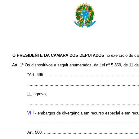
O PRESIDENTE DA CÂMARA DOS DEPUTADOS
no exercício do c
Art. 1º Os dispositivos a seguir enumerados, da Lei nº 5.869, de 11 d
"Art. 496. ...........................................................................
................................................................................ .........
II -
agravo;
................................................................................ .........
VIII -
embargos de divergência em recurso especial e em recur
................................................................................ .........
Art. 500. ............................................................................