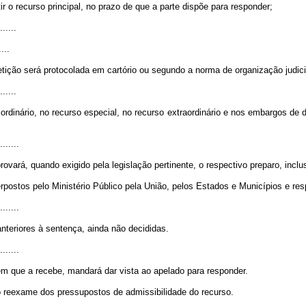
r o recurso principal, no prazo de que a parte dispõe para responder;
......
....
tição será protocolada em cartório ou segundo a norma de organização judiciá
......
rdinário, no recurso especial, no recurso extraordinário e nos embargos de d
.......
ovará, quando exigido pela legislação pertinente, o respectivo preparo, inclu
postos pelo Ministério Público pela União, pelos Estados e Municípios e res
.......
teriores à sentença, ainda não decididas.
.......
 em que a recebe, mandará dar vista ao apelado para responder.
o reexame dos pressupostos de admissibilidade do recurso.