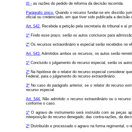
III -
as razões do pedido de reforma da decisão recorrida.
Parágrafo único.
Quando o recurso fundar-se em dissídio jurisp
oficial ou credenciado, em que tiver sido publicada a decis
Art. 542.
Recebida a petição pela secretaria do tribunal e aí pr
1º
Findo esse prazo, serão os autos conclusos para admissão
2º
Os recursos extraordinário e especial serão recebidos no ef
Art. 543.
Admitidos ambos os recursos, os autos serão remetid
1º
Concluído o julgamento do recurso especial, serão os autos
2º
Na hipótese de o relator do recurso especial considerar que
Federal, para o julgamento do recurso extraordinário.
3º
No caso do parágrafo anterior, se o relator do recurso extr
recurso especial.
Art. 544.
Não admitido o recurso extraordinário ou o recurso
conforme o caso.
1º
O agravo de instrumento será instruído com as peças apr
interposição do recurso denegado, das contra-razões, da dec
2º
Distribuído e processado o agravo na forma regimental, o rel