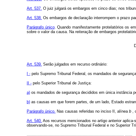
Art. 537.
O juiz julgará os embargos em cinco dias; nos tribu
Art. 538.
Os embargos de declaração interrompem o prazo para 
Parágrafo único
. Quando manifestamente protelatórios os em
sobre o valor da causa. Na reiteração de embargos protelatóri
D
Art. 539.
Serão julgados em recurso ordinário:
I -
pelo Supremo Tribunal Federal, os mandados de seguranç
II -
pelo Superior Tribunal de Justiça:
a)
os mandados de segurança decididos em única instância pelo
b)
as causas em que forem partes, de um lado, Estado estrange
Parágrafo único.
Nas causas referidas no inciso II, alínea
b
, 
Art. 540.
Aos recursos mencionados no artigo anterior aplica-se
observando-se, no Supremo Tribunal Federal e no Superior Tri
................................................................................ ......