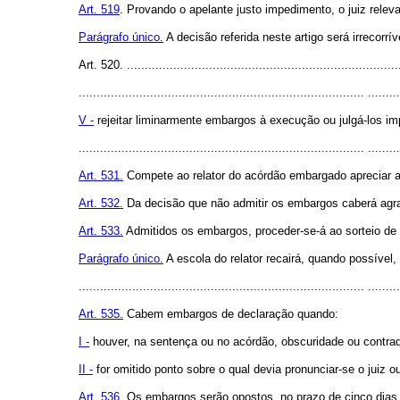
Art. 519
. Provando o apelante justo impedimento, o juiz releva
Parágrafo único.
A decisão referida neste artigo será irrecorrív
Art. 520. ............................................................................
................................................................................ .........
V -
rejeitar liminarmente embargos à execução ou julgá-los i
................................................................................ .........
Art. 531.
Compete ao relator do acórdão embargado apreciar a 
Art. 532.
Da decisão que não admitir os embargos caberá agra
Art. 533.
Admitidos os embargos, proceder-se-á ao sorteio de n
Parágrafo único.
A escola do relator recairá, quando possível,
................................................................................ .........
Art. 535.
Cabem embargos de declaração quando:
I -
houver, na sentença ou no acórdão, obscuridade ou contrad
II -
for omitido ponto sobre o qual devia pronunciar-se o juiz ou
Art. 536.
Os embargos serão opostos, no prazo de cinco dias, e