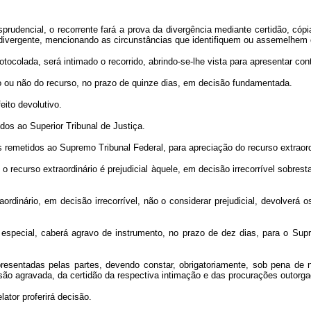
rudencial, o recorrente fará a prova da divergência mediante certidão, cópia
ão divergente, mencionando as circunstâncias que identifiquem ou assemelhem
otocolada, será intimado o recorrido, abrindo-se-lhe vista para apresentar con
 ou não do recurso, no prazo de quinze dias, em decisão fundamentada.
eito devolutivo.
os ao Superior Tribunal de Justiça.
 remetidos ao Supremo Tribunal Federal, para apreciação do recurso extraordi
 o recurso extraordinário é prejudicial àquele, em decisão irrecorrível sobre
aordinário, em decisão irrecorrível, não o considerar prejudicial, devolverá 
 especial, caberá agravo de instrumento, no prazo de dez dias, para o Supr
esentadas pelas partes, devendo constar, obrigatoriamente, sob pena de n
isão agravada, da certidão da respectiva intimação e das procurações outor
ator proferirá decisão.