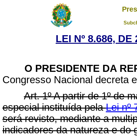
Pres
Subch
LEI Nº 8.686, D
O PRESIDENTE DA RE
Congresso Nacional decreta e 
Art. 1º A partir de 1º de 
especial instituída pela
Lei nº
será revisto, mediante a multi
indicadores da natureza e do 