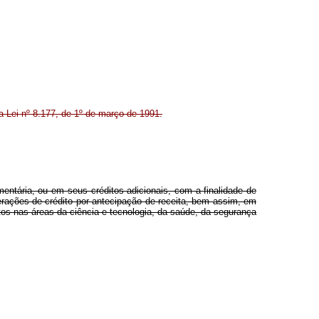
a Lei nº 8.177, de 1º de março de 1991.
mentária, ou em seus créditos adicionais, com a finalidade de
erações de crédito por antecipação de receita, bem assim, em
tos nas áreas da ciência e tecnologia, da saúde, da segurança