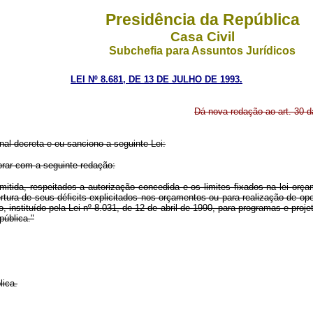
Presidência da República
Casa Civil
Subchefia para Assuntos Jurídicos
LEI Nº 8.681, DE 13 DE JULHO DE 1993.
Dá nova redação ao art. 30 d
al decreta e eu sanciono a seguinte Lei:
orar com a seguinte redação:
itida, respeitados a autorização concedida e os limites fixados na lei orça
rtura de seus déficits explicitados nos orçamentos ou para realização de op
instituído pela Lei nº 8.031, de 12 de abril de 1990, para programas e proje
pública."
ica.