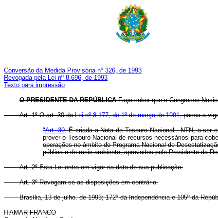
Conversão da Medida Provisória nº 326, de 1993
Revogada pela Lei nº 8.696, de 1993
Texto para impressão
O PRESIDENTE DA REPÚBLICA
Faço saber que o Congresso Nacion
Art. 1º O art. 30 da
Lei nº 8.177, de 1º de março de 1991
, passa a vig
"Art. 30
. É criada a Nota do Tesouro Nacional - NTN, a ser em
prover o Tesouro Nacional de recursos necessários para cobe
operações no âmbito do Programa Nacional de Desestatização, 
pública e do meio ambiente, aprovados pelo Presidente da Re
Art. 2º Esta Lei entra em vigor na data de sua publicação.
Art. 3º Revogam-se as disposições em contrário.
Brasília, 13 de julho. de 1993; 172º da Independência e 105º da Repúbl
ITAMAR FRANCO