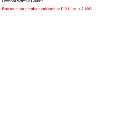
Fernando Henrique Cardoso
Este texto não substitui o publicado no D.O.U. de 14.7.1993.