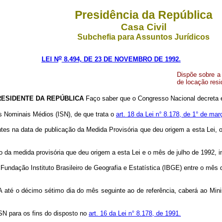
Presidência da República
Casa Civil
Subchefia para Assuntos Jurídicos
o
LEI N
8.494, DE 23 DE NOVEMBRO DE 1992.
Dispõe sobre a 
de locação resi
RESIDENTE DA REPÚBLICA
Faço saber que o Congresso Nacional decreta e
ios Nominais Médios (ISN), de que trata o
art. 18 da Lei n° 8.178, de 1° de ma
ntes na data de publicação da Medida Provisória que deu origem a esta Lei, 
o da medida provisória que deu origem a esta Lei e o mês de julho de 1992, i
Fundação Instituto Brasileiro de Geografia e Estatística (IBGE) entre o mês 
A até o décimo sétimo dia do mês seguinte ao de referência, caberá ao Min
ISN para os fins do disposto no
art. 16 da Lei n° 8.178, de 1991.