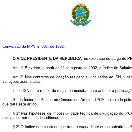
Conversão da MPV nº 307, de 1992.
O VICE-PRESIDENTE DA REPÚBLICA
, no exercício do cargo de
P
Art. 1° É extinto, a partir de 1° de agosto de 1992, o Índice de Salár
Art. 2° Nos contratos de locação residencial vinculados ao ISN, vige
variações acumuladas:
I - do ISN entre o mês do reajuste imediatamente anterior à publicaçã
II - do Índice de Preços ao Consumidor Amplo - IPCA, calculado pela 
que trata este artigo.
§ 1° Nas hipóteses de impossibilidade técnica de divulgação do IPC
divulgados por entidades idôneas.
§ 2° O índice composto de que trata o
caput
deste artigo substitui o 