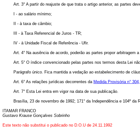
Art. 3° A partir do reajuste de que trata o artigo anterior, as partes
I - ao salário mínimo;
II - à taxa de câmbio;
III - à Taxa Referencial de Juros - TR;
IV - à Unidade Fiscal de Referência - Ufir.
Art. 4° Na ausência de acordo, poderão as partes propor arbitragem a 
Art. 5° O índice convencionado pelas partes nos termos desta Lei não 
Parágrafo único. Fica mantida a vedação ao estabelecimento de cláusu
Art. 6° As relações jurídicas decorrentes da
Medida Provisória n° 304
Art. 7° Esta Lei entra em vigor na data de sua publicação.
Brasília, 23 de novembro de 1992; 171° da Independência e 104º da R
ITAMAR FRANCO
Gustavo Krause Gonçalves Sobrinho
Este texto não substitui o publicado no D.O.U de 24.11.1992