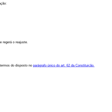
ação:
e regerá o reajuste.
 termos do disposto no
parágrafo único do art. 62 da Constituição.