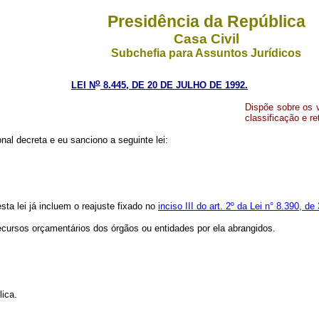
Presidência da República
Casa Civil
Subchefia para Assuntos Jurídicos
o
LEI N
8.445, DE 20 DE JULHO DE 1992.
Dispõe sobre os 
classificação e re
l decreta e eu sanciono a seguinte lei:
ta lei já incluem o reajuste fixado no
inciso III do art. 2º da Lei n° 8.390, 
ecursos orçamentários dos órgãos ou entidades por ela abrangidos.
lica.