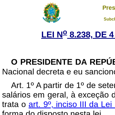
Pres
Subch
o
LEI N
8.238, DE 
O PRESIDENTE DA REPÚ
Nacional decreta e eu sanciono
Art. 1º A partir de 1º de s
salários em geral, à exceção 
trata o
art. 9º, inciso III da 
forma do disposto nesta lei.