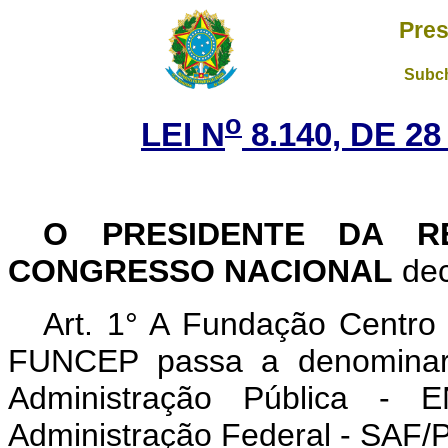
Pres
Subch
o
LEI N
8.140, DE 2
O PRESIDENTE DA R
CONGRESSO NACIONAL
dec
Art. 1° A Fundação Centro
FUNCEP passa a denominar-
Administração Pública - E
Administração Federal - SAF/