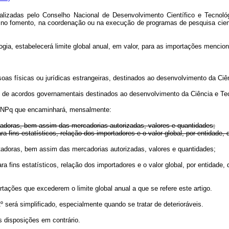
izadas pelo Conselho Nacional de Desenvolvimento Científico e Tecnológico
os no fomento, na coordenação ou na execução de programas de pesquisa cien
logia, estabelecerá limite global anual, em valor, para as importações menci
oas físicas ou jurídicas estrangeiras, destinados ao desenvolvimento da Ciê
 de acordos governamentais destinados ao desenvolvimento da Ciência e Tec
lo CNPq que encaminhará, mensalmente:
rtadoras, bem assim das mercadorias autorizadas, valores e quantidades;
ra fins estatísticos, relação dos importadores e o valor global, por entidade,
 importadoras, bem assim das mercadorias autorizadas, valores e quan
, para fins estatísticos, relação dos importadores e o valor global, por
rtações que excederem o limite global anual a que se refere este artigo.
º será simplificado, especialmente quando se tratar de deterioráveis.
s disposições em contrário.