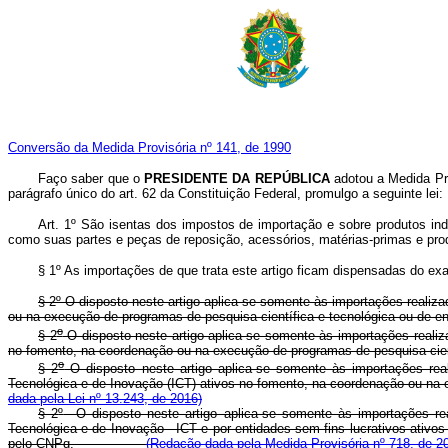
Conversão da Medida Provisória nº 141, de 1990
Faço saber que o
PRESIDENTE DA REPÚBLICA
adotou a Medida Pr
parágrafo único do art. 62 da Constituição Federal, promulgo a seguinte lei:
Art. 1º São isentas dos impostos de importação e sobre produtos in
como suas partes e peças de reposição, acessórios, matérias-primas e pr
§ 1º As importações de que trata este artigo ficam dispensadas do ex
§ 2º O disposto neste artigo aplica-se somente às importações realiz
ou na execução de programas de pesquisa científica e tecnológica ou de 
o
§ 2
O disposto neste artigo aplica-se somente às importações realiz
no fomento, na coordenação ou na execução de programas de pesquis
o
§ 2
O disposto neste artigo aplica-se somente às importações reali
Tecnológica e de Inovação (ICT) ativos no fomento, na coordenação o
dada pela Lei nº 13.243, de 2016)
§ 2
º
O disposto neste artigo aplica-se somente às importações real
Tecnológica e de Inovação - ICT e por entidades sem fins lucrativos ativ
pelo CNPq.
(Redação dada pela Medida Provisória nº 718, de 2