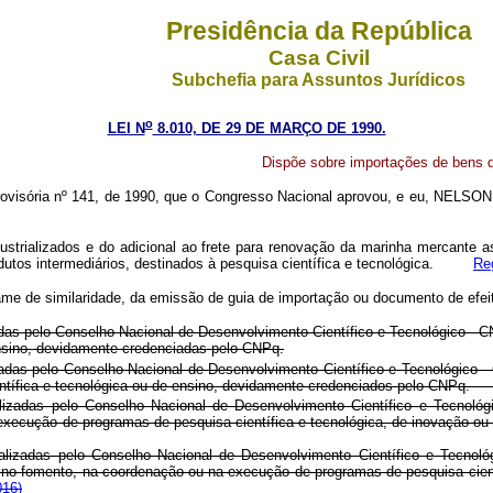
Presidência da República
Casa Civil
Subchefia para Assuntos Jurídicos
o
LEI N
8.010, DE 29 DE MARÇO DE 1990.
Dispõe sobre importações de bens de
ovisória nº 141, de 1990, que o Congresso Nacional aprovou, e eu, NELSON
dustrializados e do adicional ao frete para renovação da marinha mercante
odutos intermediários, destinados à pesquisa científica e tecnológica.
Re
ame de similaridade, da emissão de guia de importação ou documento de efeit
adas pelo Conselho Nacional de Desenvolvimento Científico e Tecnológico - C
ensino, devidamente credenciadas pelo CNPq.
adas pelo Conselho Nacional de Desenvolvimento Científico e Tecnológico - C
a científica e tecnológica ou de ensino, devidamente credenciados p
zadas pelo Conselho Nacional de Desenvolvimento Científico e Tecnológico
u na execução de programas de pesquisa científica e tecnológica, de 
izadas pelo Conselho Nacional de Desenvolvimento Científico e Tecnológico
os no fomento, na coordenação ou na execução de programas de pesquisa cien
016)