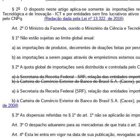
o
§ 2
O disposto neste artigo aplica-se somente às importações real
Tecnológica e de Inovação - ICT e por entidades sem fins lucrativos ativ
pelo CNPq.
(Redação dada pela Lei nº 13.322, de 2016)
Art. 2º O Ministro da Fazenda, ouvido o Ministério da Ciência e Tecno
§ 1º Não estão sujeitas ao limite global anual:
a) as importações de produtos, decorrentes de doações feitas por pess
b) as importações a serem pagas através de empréstimos externos ou
§ 2º A quota global de importações será distribuída e controlada pe
a) à Secretaria da Receita Federal - SRF, relação das entidades impo
b) à Carteira de Comércio Exterior do Banco do Brasil S.A. (Cacex), pa
a) à Secretaria da Receita Federal (SRF), relação das entidades
b) à Carteira de Comércio Exterior do Banco do Brasil S.A. (Cacex)
de 2004)
§ 3º As dispensas referidas no § 1º do art. 1º não se aplicarão às impo
Art. 3º O despacho aduaneiro para as mercadorias de que trata o art. 1
Art. 4º Esta lei entra em vigor na data de sua publicação, revogadas a