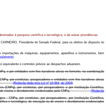
stinados à pesquisa científica e tecnológica, e dá outras providências.
 CARNEIRO, Presidente do Senado Federal, para os efeitos do disposto no
 as importações de máquinas, equipamentos, aparelhos e instrumentos, bem
gulamento
o equivalente e controles prévios ao despachos aduaneiro.
NPq, e por entidades sem fins lucrativos ativas no fomento, na coordenação
NPq, por cientistas, pesquisadores e entidades sem fins lucrativos ativas
elo CNPq.
(Redação dada pela Lei nº 10.964, de 2004)
 (CNPq), por cientistas, por pesquisadores e por Instituição Científica,
inovação ou de ensino e devidamente credenciados pelo CNPq.
(Redação
 - CNPq, por cientistas, por pesquisadores, por Instituição Científica,
tífica e tecnológica, de inovação ou de ensino e devidamente credenciados