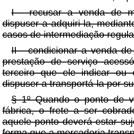
I - recusar a venda de m
dispuser a adquiri-la, median
casos de intermediação regula
II - condicionar a venda d
prestação de serviço acessó
terceiro que ele indicar ou
dispuser a transportá-la por su
§ 1º Quando o ponto de ve
fábrica, o frete a ser cobrad
aquele ponto deverá estar su
forma que a mercadoria trans