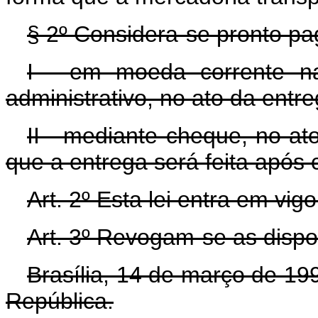
§ 2º Considera-se pronto p
I - em moeda corrente na
administrativo, no ato da entr
II - mediante cheque, no a
que a entrega será feita apó
Art. 2º Esta lei entra em vig
Art. 3º Revogam-se as dispo
Brasília, 14 de março de 19
República.