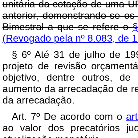
unitária da cotação de uma U
anterior, demonstrando-se os 
Bimestral a que se refere o
§
(Revogado pela nº 8.083, de 
§ 6º Até 31 de julho de 1
projeto de revisão orçament
objetivo, dentre outros, de 
aumento da arrecadação de re
da arrecadação.
Art. 7º De acordo com o
ar
ao valor dos precatórios jud