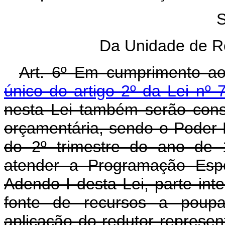
S
Da Unidade de R
Art. 6º Em cumprimento ao
único do artigo 2º da Lei nº 
nesta Lei também serão cons
orçamentária, sendo o Poder Ex
do 2º trimestre do ano de 
atender a Programação Espe
Adendo I desta Lei, parte inte
fonte de recursos a poup
aplicação do redutor represen