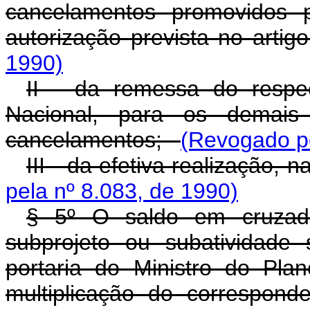
cancelamentos promovidos 
autorização prevista no art
1990)
II - da remessa do respec
Nacional, para os demais 
cancelamentos;
(Revogado pe
III - da efetiva realização,
pela nº 8.083, de 1990)
§ 5º O saldo em cruzad
subprojeto ou subatividade
portaria do Ministro do Plan
multiplicação do correspon