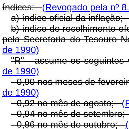
índices:
(Revogado pela nº 8
a) índice oficial da inflação
b) índice de recolhimento ef
pela Secretaria do Tesouro 
de 1990)
"R" - assume os seguintes
de 1990)
- 0,90 nos meses de feverei
de 1990)
- 0,92 no mês de agosto;
(
- 0,94 no mês de setembro
- 0,96 no mês de outubro;