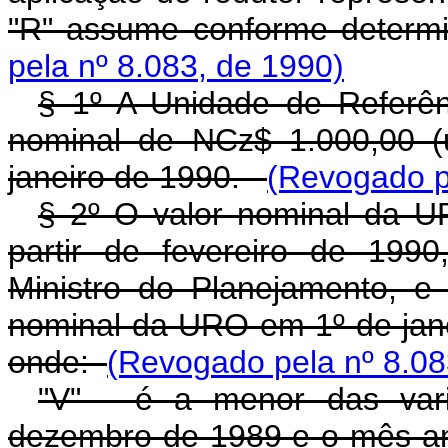
"R" assume conforme determi
pela nº 8.083, de 1990)
§ 1º A Unidade de Referên
nominal de NCz$ 1.000,00 (
janeiro de 1990.
(Revogado p
§ 2º O valor nominal da U
partir de fevereiro de 1990
Ministro do Planejamento, e 
nominal da URO em 1º de janei
onde:
(Revogado pela nº 8.08
"V" - é a menor das vari
dezembro de 1989 e o mês ant