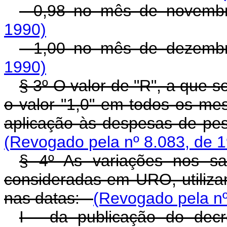
- 0,98 no mês de nove
1990)
- 1,00 no mês de deze
1990)
§ 3º O valor de "R", a que s
o valor "1,0" em todos os m
aplicação às despesas de pe
(Revogado pela nº 8.083, de 
§ 4º As variações nos sa
consideradas em URO, utiliza
nas datas:
(Revogado pela nº
I - da publicação do decr