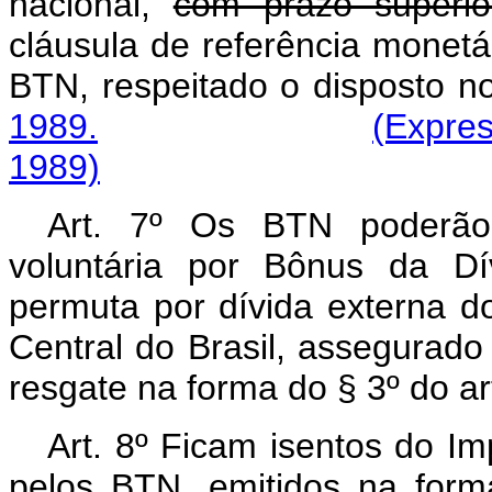
nacional,
com prazo superio
cláusula de referência monet
BTN, respeitado o disposto 
1989.
(Expres
1989)
Art. 7º Os BTN poderão 
voluntária por Bônus da Dív
permuta por dívida externa do
Central do Brasil, assegurado 
resgate na forma do § 3º do art
Art. 8º Ficam isentos do I
pelos BTN, emitidos na form