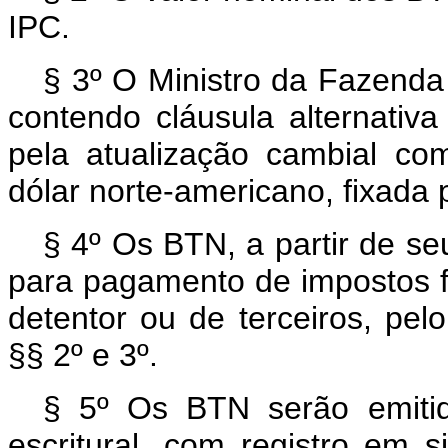
IPC.
§ 3º O Ministro da Fazenda
contendo cláusula alternativ
pela atualização cambial c
dólar norte-americano, fixada 
§ 4º Os BTN, a partir de se
para pagamento de impostos f
detentor ou de terceiros, pel
§§ 2º e 3º.
§ 5º Os BTN serão emitid
escritural, com registro em s