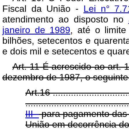
Fiscal da União -
Lei n° 7.
atendimento ao disposto no
janeiro de 1989
, até o limit
bilhões, setecentos e quarenta
e dois mil e setecentos e quar
Art. 11 É acrescido ao art.
dezembro de 1987, o seguinte 
Art.16 ..............................
........................................
III -
para pagamento das 
União em decorrência do 