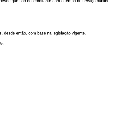
s, desde que não concomitante com o tempo de serviço público.
s, desde então, com base na legislação vigente.
ão.