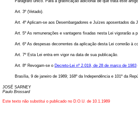
Parágrafo único. Para a gratificação adicional de que trata este a
Art.
3º (Vetado).
Art.
4º Aplicam-se aos Desembargadores e Juízes aposentados da Just
Art.
5º As remunerações e vantagens fixadas nesta Lei vigorarão a p
Art.
6º As despesas decorrentes da aplicação desta Lei correrão à 
Art.
7º Esta Lei entra em vigor na data de sua publicação.
Art.
8º Revogam-se o
Decreto-Lei nº 2.019, de 28 de março de 1983
Brasília, 9 de janeiro de 1989; 168º da Independência e 101º da Repú
JOSÉ SARNEY
Paulo Brossard
Este texto não substitui o publicado no D.O.U. de 10.1.1989