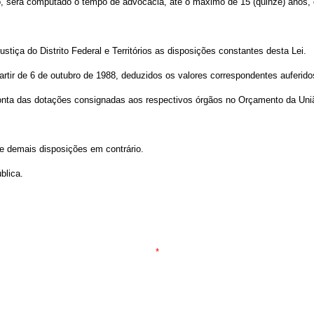
rtigo, será computado o tempo de advocacia, até o máximo de 15 (quinze) ano
iça do Distrito Federal e Territórios as disposições constantes desta Lei.
artir de 6 de outubro de 1988, deduzidos os valores correspondentes auferido
conta das dotações consignadas aos respectivos órgãos no Orçamento da Uni
e demais disposições em contrário.
blica.
*