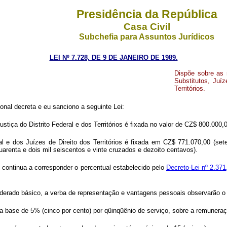
Presidência da República
Casa Civil
Subchefia para Assuntos Jurídicos
LEI Nº 7.728, DE 9 DE JANEIRO DE 1989.
Dispõe sobre as 
Substitutos, Juíz
Territórios.
onal decreta e eu sanciono a seguinte Lei:
iça do Distrito Federal e dos Territórios é fixada no valor de CZ$ 800.000,0
al e dos Juízes de Direito dos Territórios é fixada em CZ$ 771.070,00 (se
uarenta e dois mil seiscentos e vinte cruzados e dezoito centavos).
o continua a corresponder o percentual estabelecido pelo
Decreto-Lei nº 2.37
derado básico, a verba de representação e vantagens pessoais observarão o 
 na base de 5% (cinco por cento) por qüinqüênio de serviço, sobre a remunera