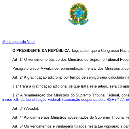
Mensagem de Veto
O PRESIDENTE DA REPÚBLICA
, faço saber que o Congresso Nacio
Art. 1° O vencimento básico dos Ministros do Supremo Tribunal Federal
Parágrafo único. A verba de representação mensal dos Ministros a que
Art. 2° A gratificação adicional por tempo de serviço será calculada 
§ 1° Para a gratificação adicional de que trata este artigo, será c
§ 2° A remuneração dos Ministros do Supremo Tribunal Federal, con
inciso XII, da Constituição Federal
.
(Execução suspensa pela RSF nº 77, d
Art. 3° (Vetado).
Art. 4° Aplicam-se aos Ministros aposentados do Supremo Tribunal Fe
Art. 5° Os vencimentos e vantagens fixados nesta Lei vigorarão a par