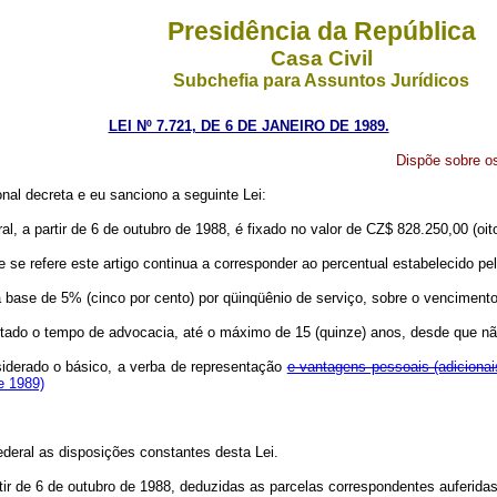
Presidência da República
Casa Civil
Subchefia para Assuntos Jurídicos
LEI Nº 7.721, DE 6 DE JANEIRO DE 1989.
Dispõe sobre o
nal decreta e eu sanciono a seguinte Lei:
, a partir de 6 de outubro de 1988, é fixado no valor de CZ$ 828.250,00 (oit
 se refere este artigo continua a corresponder ao percentual estabelecido pe
na base de 5% (cinco por cento) por qüinqüênio de serviço, sobre o venciment
omputado o tempo de advocacia, até o máximo de 15 (quinze) anos, desde que 
siderado o básico, a verba de representação
e vantagens pessoais (adicionai
e 1989)
deral as disposições constantes desta Lei.
tir de 6 de outubro de 1988, deduzidas as parcelas correspondentes auferida