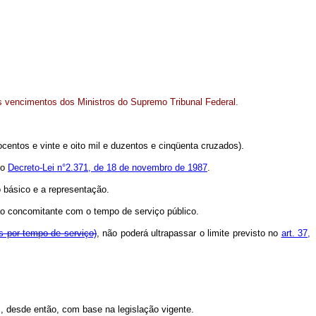
s vencimentos dos Ministros do Supremo Tribunal Federal.
ocentos e vinte e oito mil e duzentos e cinqüenta cruzados).
lo
Decreto-Lei n°2.371, de 18 de novembro de 1987
.
o básico e a representação.
não concomitante com o tempo de serviço público.
s por tempo de serviço)
, não poderá ultrapassar o limite previsto no
art. 37,
s, desde então, com base na legislação vigente.