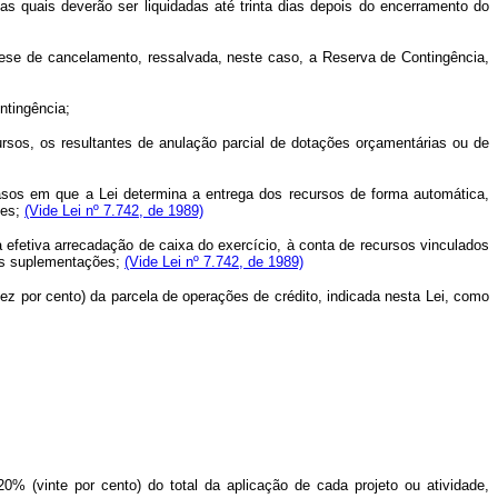
 as quais deverão ser liquidadas até trinta dias depois do encerramento do
ipótese de cancelamento, ressalvada, neste caso, a Reserva de Contingência,
ntingência;
cursos, os resultantes de anulação parcial de dotações orçamentárias ou de
 casos em que a Lei determina a entrega dos recursos de forma automática,
ões;
(Vide Lei nº 7.742, de 1989)
da efetiva arrecadação de caixa do exercício, à conta de recursos vinculados
das suplementações;
(Vide Lei nº 7.742, de 1989)
dez por cento) da parcela de operações de crédito, indicada nesta Lei, como
0% (vinte por cento) do total da aplicação de cada projeto ou atividade,