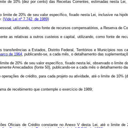
 limite de 10% (dez por cento) das Receitas Correntes, estimadas nesta Lei,
té o limite de 20% de seu valor específico, fixado nesta Lei, inclusive na h
e:
(Vide Lei nº 7.742, de 1989)
pessoal, utilizando, como fonte de recursos compensatórios, a Reserva de Co
mente as relativas a outros custeios e capital, utilizando, como fonte de re
s transferências a Estados, Distrito Federal, Territórios e Municípios nos
 março de 1964
, publicando-se, a cada mês, o detalhamento das suplementaç
o limite de 20% de seu valor específico, fixado nesta lei, observado o limite 
etamente Arrecadados (fonte 50), publicando-se a cada mês o detalhamento 
e operações de crédito, para cada projeto ou atividade, até o limite de 10% (
ama de recebimento que contemple o exercício de 1989;
es Oficiais de Crédito constante no Anexo V desta Lei, até o limite de 2