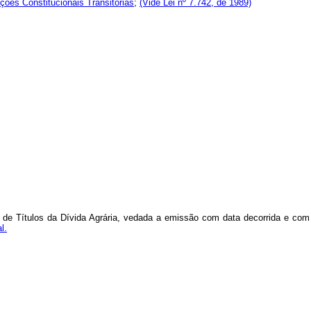
ições Constitucionais Transitórias
;
(Vide Lei nº 7.742, de 1989)
s de Títulos da Dívida Agrária, vedada a emissão com data decorrida e com 
l.