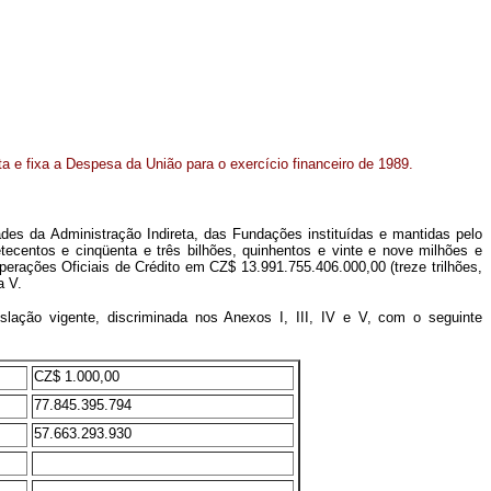
a e fixa a Despesa da União para o exercício financeiro de 1989.
des da Administração Indireta, das Fundações instituídas e mantidas pelo
tecentos e cinqüenta e três bilhões, quinhentos e vinte e nove milhões e
erações Oficiais de Crédito em CZ$ 13.991.755.406.000,00 (treze trilhões,
a V.
gislação vigente, discriminada nos Anexos I, III, IV e V, com o seguinte
CZ$ 1.000,00
77.845.395.794
57.663.293.930