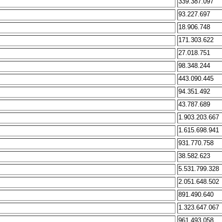
339.387.097
93.227.697
18.906.748
171.303.622
27.018.751
98.348.244
443.090.445
94.351.492
43.787.689
1.903.203.667
1.615.698.941
931.770.758
38.582.623
5.531.799.328
2.051.648.502
891.490.640
1.323.647.067
961.493.058