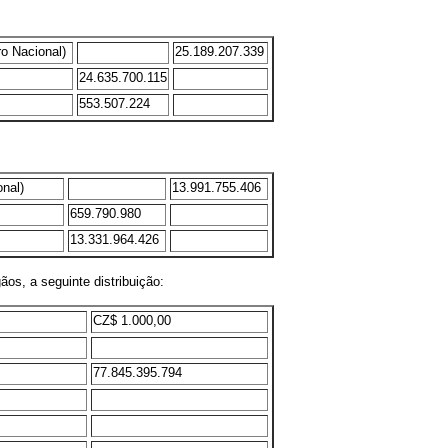
 Nacional)
25.189.207.339
24.635.700.115
553.507.224
nal)
13.991.755.406
659.790.980
13.331.964.426
ãos, a seguinte distribuição:
CZ$ 1.000,00
77.845.395.794