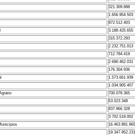
321.309.888
1.656.954.503
872.512.403
l
3.188.425.655
315.372.293
2.232.751.013
712.784.419
2.690.462.031
176.304.936
l
1.573.661.939
1.034.905.407
Agrário
700.078.365
53.023.348
837.966.328
3.702.519.002
Municípios
16.463.881.86
19.347.952.23