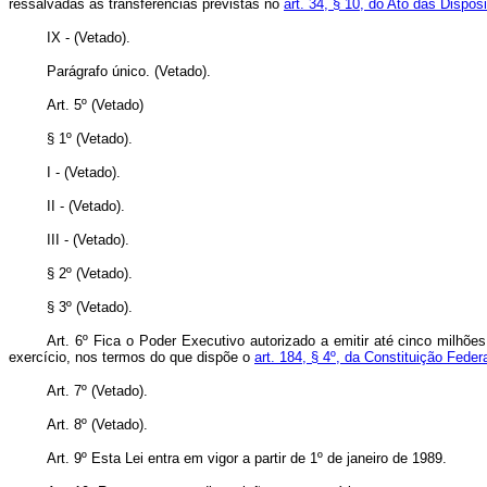
ressalvadas as transferências previstas no
art. 34, § 10, do Ato das Dispos
IX - (Vetado).
Parágrafo único. (Vetado).
Art. 5º (Vetado)
§ 1º (Vetado).
I - (Vetado).
II - (Vetado).
III - (Vetado).
§ 2º (Vetado).
§ 3º (Vetado).
Art. 6º Fica o Poder Executivo autorizado a emitir até cinco milhõe
exercício, nos termos do que dispõe o
art. 184, § 4º, da Constituição Federa
Art. 7º (Vetado).
Art. 8º (Vetado).
Art. 9º Esta Lei entra em vigor a partir de 1º de janeiro de 1989.