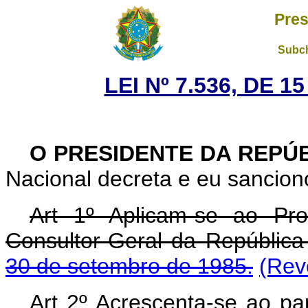
Pres
Subch
LEI Nº 7.536, DE 
O PRESIDENTE DA REPÚ
Nacional decreta e eu sanciono
Art 1º Aplicam-se ao Pr
Consultor-Geral da Repúblic
30 de setembro de 1985.
(Rev
Art 2º Acrescenta-se ao par