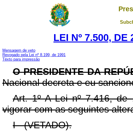
Pres
Subch
LEI Nº 7.500, D
Mensagem de veto
Revogado pela Lei nº 8.199, de 1991
Tëxto para impressão
O PRESIDENTE DA REPÚ
Nacional decreta e eu sanciono
Art
. 1º A Lei nº 7.416, d
vigorar com as seguintes alter
I - (VETADO).