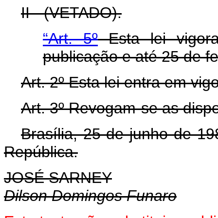
II - (VETADO).
“Art. 5º
Esta lei vigor
publicação e até 25 de f
Art
. 2º Esta lei entra em vi
Art
. 3º Revogam-se as dispo
Brasília, 25 de junho de 1
República.
JOSÉ SARNEY
Dilson Domingos Funaro