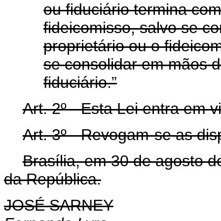
ou fiduciário termina com
fideicomisso, salvo se co
proprietário ou o fideico
se consolidar em mãos d
fiduciário.”
Art
. 2º - Esta Lei entra em 
Art
. 3º - Revogam-se as dis
Brasília, em 30 de agosto 
da República.
JOSÉ SARNEY