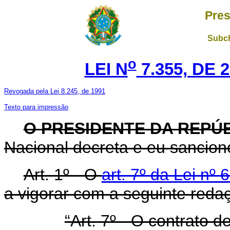
Pres
Subch
o
LEI N
7.355, DE 
Revogada pela Lei 8.245, de 1991
Texto para impressão
O PRESIDENTE DA REPÚ
Nacional decreta e eu sanciono
Art
. 1º - O
art. 7º da Lei nº
a vigorar com a seguinte reda
“Art. 7º - O contrato 