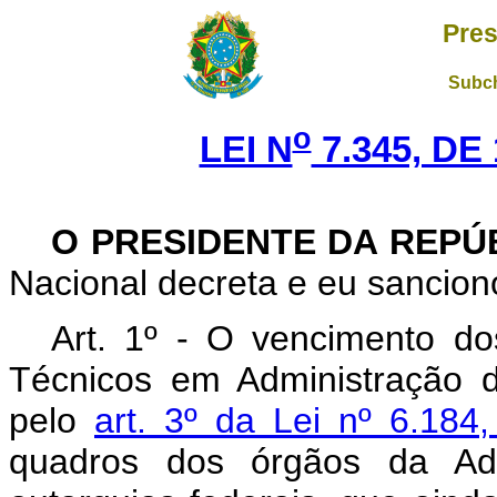
Pres
Subch
o
LEI N
7.345, DE
O PRESIDENTE DA REPÚ
Nacional decreta e eu sanciono
Art
. 1º - O vencimento do
Técnicos em Administração d
pelo
art. 3º da Lei nº 6.18
quadros dos órgãos da Adm